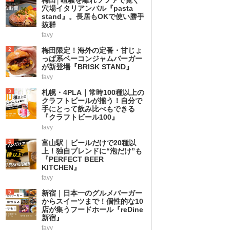
穴場イタリアンバル『pasta
stand』。長居もOKで使い勝手
抜群
favy
2
梅田限定！海外の定番・甘じょ
っぱ系ベーコンジャムバーガー
が新登場『BRISK STAND』
favy
3
札幌・4PLA｜常時100種以上の
クラフトビールが揃う！自分で
手にとって飲み比べもできる
『クラフトビール100』
favy
4
富山駅｜ビールだけで20種以
上！独自ブレンドに“泡だけ”も
『PERFECT BEER
KITCHEN』
favy
5
新宿｜日本一のグルメバーガー
からスイーツまで！個性的な10
店が集うフードホール『reDine
新宿』
favy