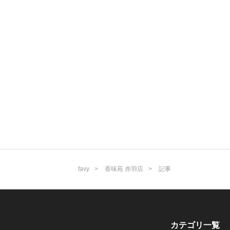
favy
香味苑 赤羽店
記事
カテゴリ一覧