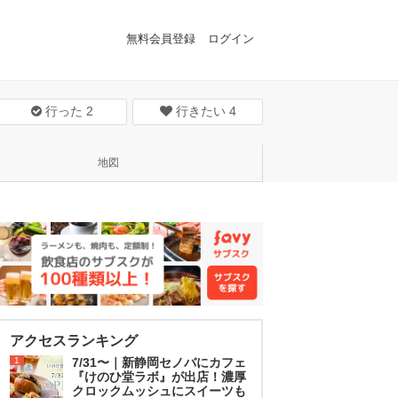
無料会員登録
ログイン
行った
2
行きたい
4
地図
アクセスランキング
1
7/31〜｜新静岡セノバにカフェ
『けのひ堂ラボ』が出店！濃厚
クロックムッシュにスイーツも