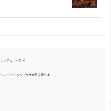
ミエンアカバネテン)
-7 コンチネンタルプラザ赤羽弐番館1F