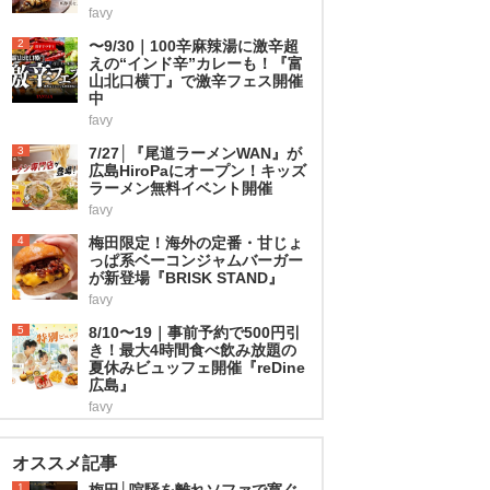
favy
2
〜9/30｜100辛麻辣湯に激辛超
えの“インド辛”カレーも！『富
山北口横丁』で激辛フェス開催
中
favy
3
7/27│『尾道ラーメンWAN』が
広島HiroPaにオープン！キッズ
ラーメン無料イベント開催
favy
4
梅田限定！海外の定番・甘じょ
っぱ系ベーコンジャムバーガー
が新登場『BRISK STAND』
favy
5
8/10〜19｜事前予約で500円引
き！最大4時間食べ飲み放題の
夏休みビュッフェ開催『reDine
広島』
favy
オススメ記事
1
梅田│喧騒を離れソファで寛ぐ