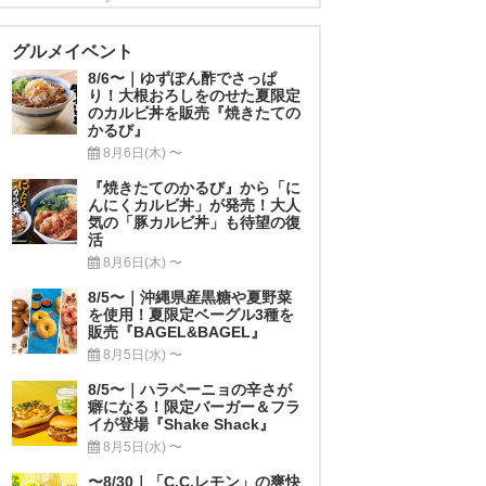
グルメイベント
8/6〜｜ゆずぽん酢でさっぱ
り！大根おろしをのせた夏限定
のカルビ丼を販売『焼きたての
かるび』
8月6日(木) 〜
『焼きたてのかるび』から「に
んにくカルビ丼」が発売！大人
気の「豚カルビ丼」も待望の復
活
8月6日(木) 〜
8/5〜｜沖縄県産黒糖や夏野菜
を使用！夏限定ベーグル3種を
販売『BAGEL&BAGEL』
8月5日(水) 〜
8/5〜｜ハラペーニョの辛さが
癖になる！限定バーガー＆フラ
イが登場『Shake Shack』
8月5日(水) 〜
〜8/30｜「C.C.レモン」の爽快