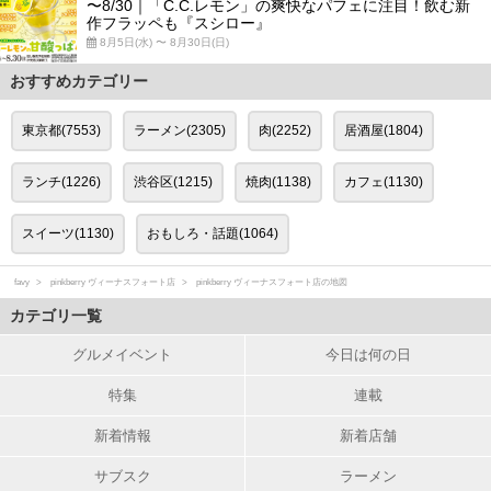
〜8/30｜「C.C.レモン」の爽快なパフェに注目！飲む新
作フラッペも『スシロー』
8月5日(水) 〜 8月30日(日)
おすすめカテゴリー
東京都(7553)
ラーメン(2305)
肉(2252)
居酒屋(1804)
ランチ(1226)
渋谷区(1215)
焼肉(1138)
カフェ(1130)
スイーツ(1130)
おもしろ・話題(1064)
favy
pinkberry ヴィーナスフォート店
pinkberry ヴィーナスフォート店の地図
カテゴリ一覧
グルメイベント
今日は何の日
特集
連載
新着情報
新着店舗
サブスク
ラーメン