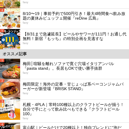
favy
4
8/10〜19｜事前予約で500円引き！最大4時間食べ飲み放
題の夏休みビュッフェ開催『reDine 広島』
favy
5
【8/31まで急遽延長】ビールやサワーが111円！お通し代
無料！新宿『もッち』の特別企画を見逃すな
favy
オススメ記事
1
梅田│喧騒を離れソファで寛ぐ穴場イタリアンバル
『pasta stand』。長居もOKで使い勝手抜群
favy
2
梅田限定！海外の定番・甘じょっぱ系ベーコンジャムバ
ーガーが新登場『BRISK STAND』
favy
3
札幌・4PLA｜常時100種以上のクラフトビールが揃う！
自分で手にとって飲み比べもできる『クラフトビール
100』
favy
4
富山駅｜ビールだけで20種以上！独自ブレンドに“泡だ