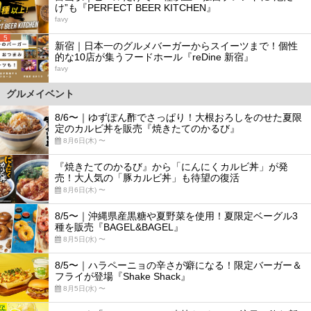
け”も『PERFECT BEER KITCHEN』
favy
5
新宿｜日本一のグルメバーガーからスイーツまで！個性
的な10店が集うフードホール『reDine 新宿』
favy
グルメイベント
8/6〜｜ゆずぽん酢でさっぱり！大根おろしをのせた夏限
定のカルビ丼を販売『焼きたてのかるび』
8月6日(木) 〜
『焼きたてのかるび』から「にんにくカルビ丼」が発
売！大人気の「豚カルビ丼」も待望の復活
8月6日(木) 〜
8/5〜｜沖縄県産黒糖や夏野菜を使用！夏限定ベーグル3
種を販売『BAGEL&BAGEL』
8月5日(水) 〜
8/5〜｜ハラペーニョの辛さが癖になる！限定バーガー＆
フライが登場『Shake Shack』
8月5日(水) 〜