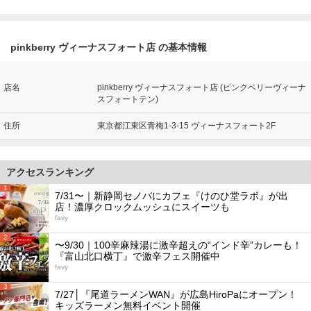
pinkberry ヴィーナスフォート店 の基本情報
店名
pinkberry ヴィーナスフォート店 (ピンクベリーヴィーナ
スフォートテン)
住所
東京都江東区青梅1-3-15 ヴィーナスフォート2F
アクセスランキング
1
7/31〜｜新静岡セノバにカフェ『けのひ堂ラボ』が出
店！濃厚クロックムッシュにスイーツも
favy
2
〜9/30｜100辛麻辣湯に激辛超えの“インド辛”カレーも！
『富山北口横丁』で激辛フェス開催中
favy
3
7/27│『尾道ラーメンWAN』が広島HiroPaにオープン！
キッズラーメン無料イベント開催