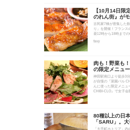
【10月14日
のれん街』がモ
古民家7棟が密集した
り」を開催！フランス
昼12時から18時まで
favy
肉も！野菜も！欲
の限定メニュー
神田駅南口より徒歩3
が自慢の『菜園バル C
んに使った限定メニュ
CHIBI-CLO』で女
80種以上の日
「SARU」。
「大手町ホトリア」内