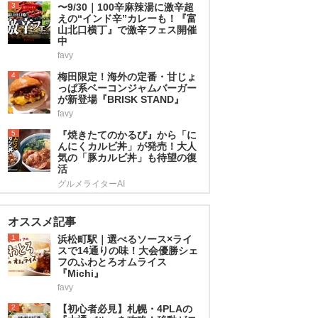
3
〜9/30｜100辛麻辣湯に激辛超
えの“インド辛”カレーも！『富
山北口横丁』で激辛フェス開催
中
favy
4
梅田限定！海外の定番・甘じょ
っぱ系ベーコンジャムバーガー
が新登場『BRISK STAND』
favy
5
『焼きたてのかるび』から「に
んにくカルビ丼」が発売！大人
気の「豚カルビ丼」も待望の復
活
グルメライターAI
オススメ記事
1
浜松町駅｜選べるソース×ライ
スで14通りの味！大会優勝シェ
フのふわとろオムライス
『Michi』
favy
2
【初心者必見】札幌・4PLAの