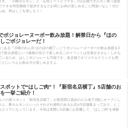
ます。『川崎ホルモン』と『石焼ミートビフテキ』の2店舗でホルモン食べ放題
ビフテキを特別価格で提供するなどお得にお肉が楽しめること間違いなし！ぜひ
らぬ、肉はしごを楽しもう！
円でボジョレーヌーボー飲み放題！解禁日から『ほの
しごボジョレーだ！
ろにある『川崎のれん街 ほのぼの横丁』にてボジョレーヌーボーの飲み放題を3
7円で飲み放題という破格の安さで楽しめるこのイベントは見逃せません！しかも
ているため、はしごボジョレーも可能です。各店舗でオリジナルドリンクも用
ごとにいろんな飲み方が楽しめますよ。
スポットで“はしご肉”！『新宿名店横丁』5店舗のお
を一挙ご紹介！
肉グルメの新スポット『新宿名店横丁』が新宿西口直結のビル地下3階にオープンし
ラム、豚ホルモンといったそれぞれ個性のあるお店が5店舗集まっており、とこ
るエリアになっています。今回は実際に5店舗にお邪魔して、“はしご肉”を体験