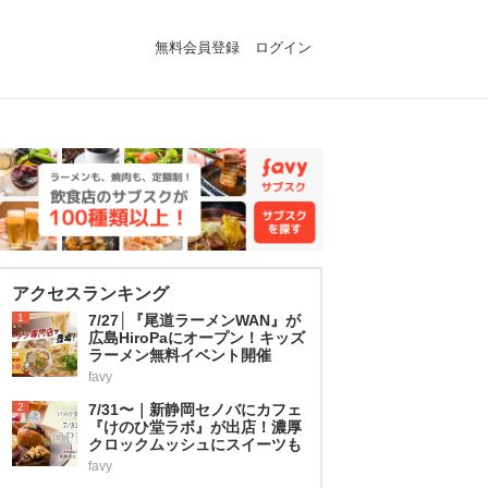
無料会員登録
ログイン
アクセスランキング
1
7/27│『尾道ラーメンWAN』が
広島HiroPaにオープン！キッズ
ラーメン無料イベント開催
favy
2
7/31〜｜新静岡セノバにカフェ
『けのひ堂ラボ』が出店！濃厚
クロックムッシュにスイーツも
favy