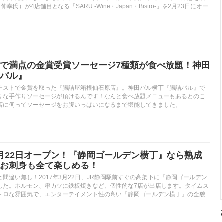
伸幸氏）が4店舗目となる「SARU -Wine・Japan・Bistro-」を2月23日にオー
で満点の金賞受賞ソーセージ7種類が食べ放題！神田
バル』
テストで金賞を取った『腸詰屋箱根仙石原店』。神田バル横丁『腸詰バル』で
りな手作りソーセージが頂けるんです！なんと食べ放題メニューもあるとのこ
店に伺ってソーセージをお腹いっぱいになるまで堪能してきました。
月22日オープン！『静岡ゴールデン横丁』なら熟成
お刺身も全て楽しめる！
間違い無し！2017年3月22日、JR静岡駅前すぐの高架下に『静岡ゴールデン
した。ホルモン、串カツに鉄板焼きなど、個性的な7店が出店します。タイムス
トロな雰囲気で、エンターテイメント性の高い『静岡ゴールデン横丁』の全貌