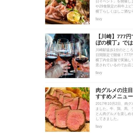
日イベント」を開催し
や29食限定の和牛上
横丁らしくはしご酒な
favy
【川崎】777
ぼの横丁』では
川崎駅徒歩1分のとこ
日間限定で開催！77
横丁内全店舗で実施し
意されているのでお店
favy
肉グルメの注目
すすめメニュー
2017年10月2日、
ました。牛、鶏、馬、
とん肉グルメを楽しめ
してきました。
favy