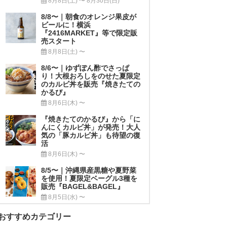
8月8日(土) 〜 8月30日(日)
8/8〜｜朝食のオレンジ果皮が
ビールに！横浜
『2416MARKET』等で限定販
売スタート
8月8日(土) 〜
8/6〜｜ゆずぽん酢でさっぱ
り！大根おろしをのせた夏限定
のカルビ丼を販売『焼きたての
かるび』
8月6日(木) 〜
『焼きたてのかるび』から「に
んにくカルビ丼」が発売！大人
気の「豚カルビ丼」も待望の復
活
8月6日(木) 〜
8/5〜｜沖縄県産黒糖や夏野菜
を使用！夏限定ベーグル3種を
販売『BAGEL&BAGEL』
8月5日(水) 〜
おすすめカテゴリー