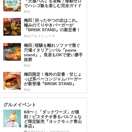
『大通バル』を攻略！移動ゼロ
でハシゴ飯を楽しむ完全ガイド
favy
3
梅田│切ったやつの次はこれ。
極みのてりやきバーガーが
『BRISK STAND』の新定番！
favyグルメニュース
4
梅田│喧騒を離れソファで寛ぐ
穴場イタリアンバル『pasta
stand』。長居もOKで使い勝手
抜群
favy
5
梅田限定！海外の定番・甘じょ
っぱ系ベーコンジャムバーガー
が新登場『BRISK STAND』
favy
グルメイベント
8/8〜｜「ダックワーズ」が復
刻！ピスタチオ香るパルフェな
ど限定販売『ヨックモック青山
本店』