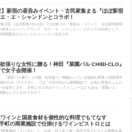
限定】新宿の昼呑みイベント・古民家集まる『ほぼ新宿
エ・エ・シャンドンとコラボ！
飲食店街『ほぼ新宿のれん街』で1日限りの「昼飲み」イベント「ほぼ新宿秋祭
の有名シャンパンブランド「モエ・エ・シャンドン」とのコラボ企画として、
の6時間限定のスペシャルイベントに注目です。
張りな女性に贈る！神田『菜園バル CHIBI-CLO』
で女子会開催！
分、『神田バル横丁』の2階、女性客で一際賑わっている朝採れ野菜と国産和牛
HIBI-CLO（チビクロ）』では、4月29日から期間限定で、お肉と野菜をふんだ
ーを提供します。 女性に大人気のドリンクメニューなどもある『菜園バル
子会開催なんていかがですか？
本ワインと国産食材を個性的な料理でもてなす
大手町の商業施設で仕掛けるワインビストロとは
の商業施設「よいまち」に、白金・代々木上原・学芸大学でビストロ業態を展