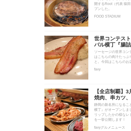
開するRoot（代表 猿田 
プンした。
FOOD STADIUM
世界コンテスト
バル横丁『腸詰
ソーセージの世界コン
はこちらの肉汁たっぷ
と。今回はこちらのお
favy
【全店制覇】3
焼肉、串カツ、
静岡の新名所になること
横丁』がオープンしま
リップしたかの様なレ
を一挙公開します！
favyグルメニュース