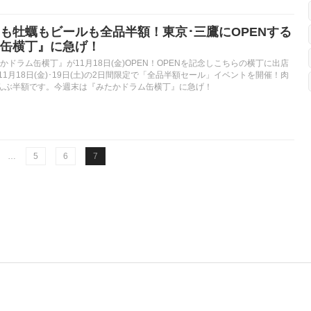
も牡蠣もビールも全品半額！東京･三鷹にOPENする
缶横丁』に急げ！
かドラム缶横丁』が11月18日(金)OPEN！OPENを記念しこちらの横丁に出店
11月18日(金)･19日(土)の2日間限定で「全品半額セール」イベントを開催！肉
んぶ半額です。今週末は『みたかドラム缶横丁』に急げ！
…
5
6
7