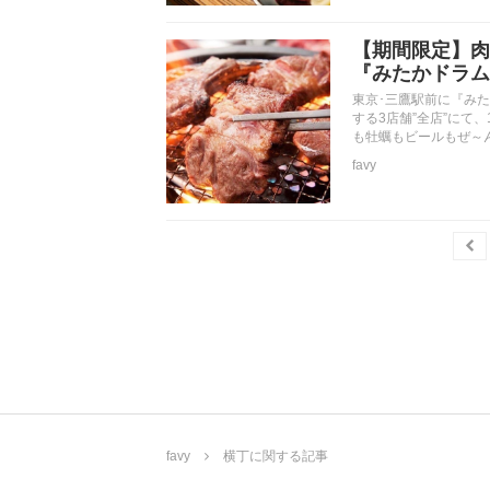
【期間限定】肉
『みたかドラム
東京･三鷹駅前に『みた
する3店舗”全店”にて、
も牡蠣もビールもぜ～
favy
favy
横丁に関する記事