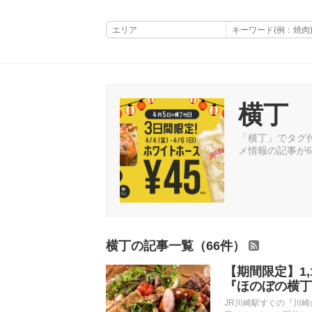
横丁
「横丁」でタグ付
メ情報の記事が
横丁の記事一覧（66件）
【期間限定】1
『ほのぼの横丁
JR川崎駅すぐの『川崎