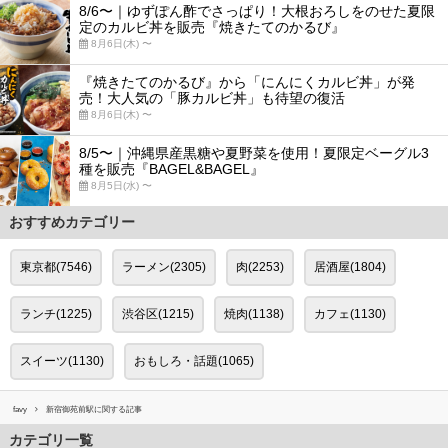
8/6〜｜ゆずぽん酢でさっぱり！大根おろしをのせた夏限
定のカルビ丼を販売『焼きたてのかるび』
8月6日(木) 〜
『焼きたてのかるび』から「にんにくカルビ丼」が発
売！大人気の「豚カルビ丼」も待望の復活
8月6日(木) 〜
8/5〜｜沖縄県産黒糖や夏野菜を使用！夏限定ベーグル3
種を販売『BAGEL&BAGEL』
8月5日(水) 〜
おすすめカテゴリー
東京都(7546)
ラーメン(2305)
肉(2253)
居酒屋(1804)
ランチ(1225)
渋谷区(1215)
焼肉(1138)
カフェ(1130)
スイーツ(1130)
おもしろ・話題(1065)
favy
新宿御苑前駅に関する記事
カテゴリ一覧