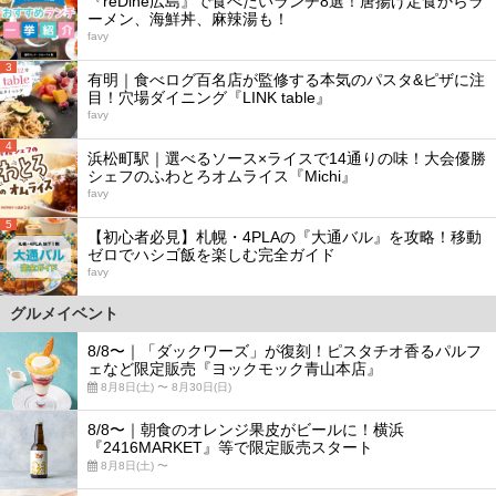
『reDine広島』で食べたいランチ8選！唐揚げ定食からラ
ーメン、海鮮丼、麻辣湯も！
favy
3
有明｜食べログ百名店が監修する本気のパスタ&ピザに注
目！穴場ダイニング『LINK table』
favy
4
浜松町駅｜選べるソース×ライスで14通りの味！大会優勝
シェフのふわとろオムライス『Michi』
favy
5
【初心者必見】札幌・4PLAの『大通バル』を攻略！移動
ゼロでハシゴ飯を楽しむ完全ガイド
favy
グルメイベント
8/8〜｜「ダックワーズ」が復刻！ピスタチオ香るパルフ
ェなど限定販売『ヨックモック青山本店』
8月8日(土) 〜 8月30日(日)
8/8〜｜朝食のオレンジ果皮がビールに！横浜
『2416MARKET』等で限定販売スタート
8月8日(土) 〜