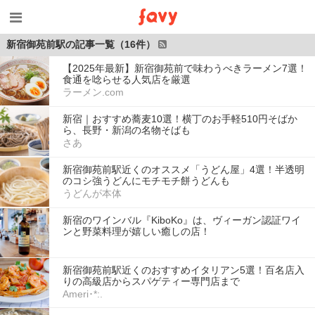
新宿御苑前駅の記事一覧（16件）
【2025年最新】新宿御苑前で味わうべきラーメン7選！
食通を唸らせる人気店を厳選
ラーメン.com
新宿｜おすすめ蕎麦10選！横丁のお手軽510円そばか
ら、長野・新潟の名物そばも
さあ
新宿御苑前駅近くのオススメ「うどん屋」4選！半透明
のコシ強うどんにモチモチ餅うどんも
うどんが本体
新宿のワインバル『KiboKo』は、ヴィーガン認証ワイ
ンと野菜料理が嬉しい癒しの店！
新宿御苑前駅近くのおすすめイタリアン5選！百名店入
りの高級店からスパゲティー専門店まで
Ameri･*:.