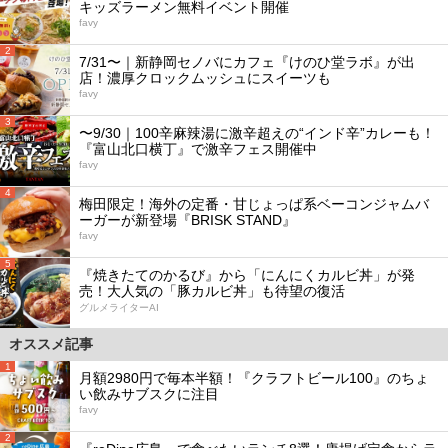
キッズラーメン無料イベント開催
favy
2
7/31〜｜新静岡セノバにカフェ『けのひ堂ラボ』が出
店！濃厚クロックムッシュにスイーツも
favy
3
〜9/30｜100辛麻辣湯に激辛超えの“インド辛”カレーも！
『富山北口横丁』で激辛フェス開催中
favy
4
梅田限定！海外の定番・甘じょっぱ系ベーコンジャムバ
ーガーが新登場『BRISK STAND』
favy
5
『焼きたてのかるび』から「にんにくカルビ丼」が発
売！大人気の「豚カルビ丼」も待望の復活
グルメライターAI
オススメ記事
1
月額2980円で毎本半額！『クラフトビール100』のちょ
い飲みサブスクに注目
favy
2