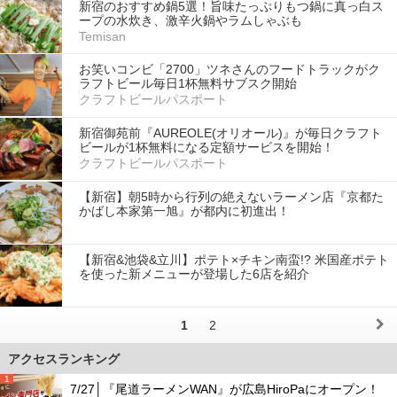
新宿のおすすめ鍋5選！旨味たっぷりもつ鍋に真っ白ス
ープの水炊き、激辛火鍋やラムしゃぶも
Temisan
お笑いコンビ「2700」ツネさんのフードトラックがク
ラフトビール毎日1杯無料サブスク開始
クラフトビールパスポート
新宿御苑前『AUREOLE(オリオール)』が毎日クラフト
ビールが1杯無料になる定額サービスを開始！
クラフトビールパスポート
【新宿】朝5時から行列の絶えないラーメン店『京都た
かばし本家第一旭』が都内に初進出！
【新宿&池袋&立川】ポテト×チキン南蛮!? 米国産ポテト
を使った新メニューが登場した6店を紹介
1
2
アクセスランキング
1
7/27│『尾道ラーメンWAN』が広島HiroPaにオープン！