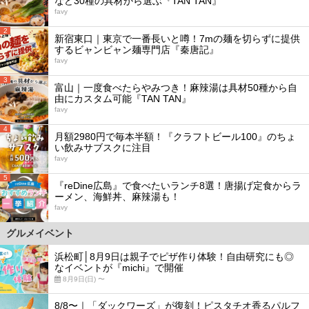
など30種の具材から選ぶ『TAN TAN』
favy
2
新宿東口｜東京で一番長いと噂！7mの麺を切らずに提供
するビャンビャン麺専門店『秦唐記』
favy
3
富山｜一度食べたらやみつき！麻辣湯は具材50種から自
由にカスタム可能『TAN TAN』
favy
4
月額2980円で毎本半額！『クラフトビール100』のちょ
い飲みサブスクに注目
favy
5
『reDine広島』で食べたいランチ8選！唐揚げ定食からラ
ーメン、海鮮丼、麻辣湯も！
favy
グルメイベント
浜松町│8月9日は親子でピザ作り体験！自由研究にも◎
なイベントが『michi』で開催
8月9日(日) 〜
8/8〜｜「ダックワーズ」が復刻！ピスタチオ香るパルフ