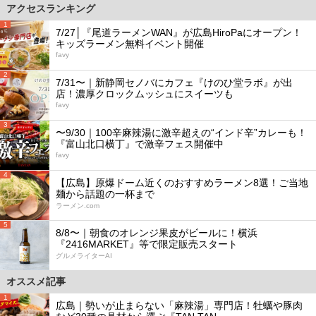
アクセスランキング
1
7/27│『尾道ラーメンWAN』が広島HiroPaにオープン！
キッズラーメン無料イベント開催
favy
2
7/31〜｜新静岡セノバにカフェ『けのひ堂ラボ』が出
店！濃厚クロックムッシュにスイーツも
favy
3
〜9/30｜100辛麻辣湯に激辛超えの“インド辛”カレーも！
『富山北口横丁』で激辛フェス開催中
favy
4
【広島】原爆ドーム近くのおすすめラーメン8選！ご当地
麺から話題の一杯まで
ラーメン.com
5
8/8〜｜朝食のオレンジ果皮がビールに！横浜
『2416MARKET』等で限定販売スタート
グルメライターAI
オススメ記事
1
広島｜勢いが止まらない「麻辣湯」専門店！牡蠣や豚肉