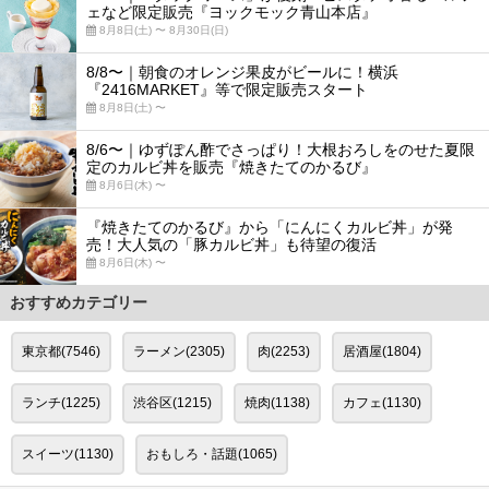
ェなど限定販売『ヨックモック青山本店』
8月8日(土) 〜 8月30日(日)
8/8〜｜朝食のオレンジ果皮がビールに！横浜
『2416MARKET』等で限定販売スタート
8月8日(土) 〜
8/6〜｜ゆずぽん酢でさっぱり！大根おろしをのせた夏限
定のカルビ丼を販売『焼きたてのかるび』
8月6日(木) 〜
『焼きたてのかるび』から「にんにくカルビ丼」が発
売！大人気の「豚カルビ丼」も待望の復活
8月6日(木) 〜
おすすめカテゴリー
東京都(7546)
ラーメン(2305)
肉(2253)
居酒屋(1804)
ランチ(1225)
渋谷区(1215)
焼肉(1138)
カフェ(1130)
スイーツ(1130)
おもしろ・話題(1065)