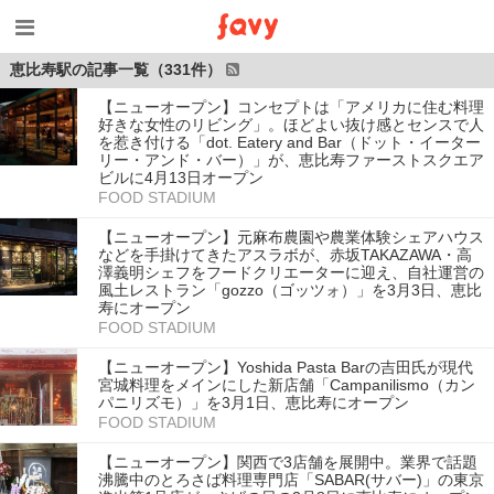
恵比寿駅の記事一覧（331件）
【ニューオープン】コンセプトは「アメリカに住む料理
好きな女性のリビング」。ほどよい抜け感とセンスで人
を惹き付ける「dot. Eatery and Bar（ドット・イーター
リー・アンド・バー）」が、恵比寿ファーストスクエア
ビルに4月13日オープン
FOOD STADIUM
【ニューオープン】元麻布農園や農業体験シェアハウス
などを手掛けてきたアスラボが、赤坂TAKAZAWA・高
澤義明シェフをフードクリエーターに迎え、自社運営の
風土レストラン「gozzo（ゴッツォ）」を3月3日、恵比
寿にオープン
FOOD STADIUM
【ニューオープン】Yoshida Pasta Barの吉田氏が現代
宮城料理をメインにした新店舗「Campanilismo（カン
パニリズモ）」を3月1日、恵比寿にオープン
FOOD STADIUM
【ニューオープン】関西で3店舗を展開中。業界で話題
沸騰中のとろさば料理専門店「SABAR(サバー)」の東京