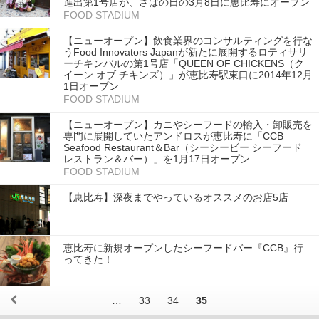
進出第1号店が、さばの日の3月8日に恵比寿にオープン
FOOD STADIUM
【ニューオープン】飲食業界のコンサルティングを行な
うFood Innovators Japanが新たに展開するロティサリ
ーチキンバルの第1号店「QUEEN OF CHICKENS（ク
イーン オブ チキンズ）」が恵比寿駅東口に2014年12月
1日オープン
FOOD STADIUM
【ニューオープン】カニやシーフードの輸入・卸販売を
専門に展開していたアンドロスが恵比寿に「CCB
Seafood Restaurant＆Bar（シーシービー シーフード
レストラン＆バー）」を1月17日オープン
FOOD STADIUM
【恵比寿】深夜までやっているオススメのお店5店
恵比寿に新規オープンしたシーフードバー『CCB』行
ってきた！
…
33
34
35