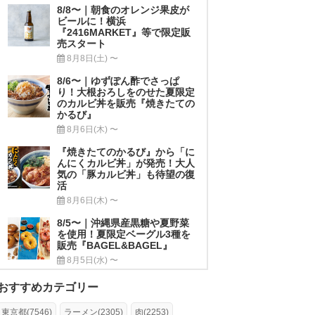
8/8〜｜朝食のオレンジ果皮が
ビールに！横浜
『2416MARKET』等で限定販
売スタート
8月8日(土) 〜
8/6〜｜ゆずぽん酢でさっぱ
り！大根おろしをのせた夏限定
のカルビ丼を販売『焼きたての
かるび』
8月6日(木) 〜
『焼きたてのかるび』から「に
んにくカルビ丼」が発売！大人
気の「豚カルビ丼」も待望の復
活
8月6日(木) 〜
8/5〜｜沖縄県産黒糖や夏野菜
を使用！夏限定ベーグル3種を
販売『BAGEL&BAGEL』
8月5日(水) 〜
おすすめカテゴリー
東京都(7546)
ラーメン(2305)
肉(2253)