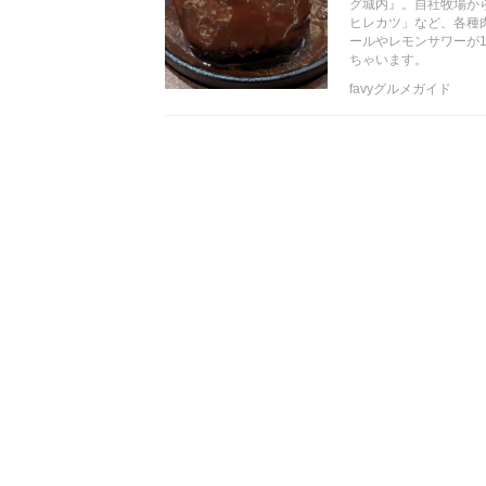
グ城内』。自社牧場か
ヒレカツ」など、各種
ールやレモンサワーが1杯
ちゃいます。
favyグルメガイド