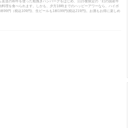
ら直送の和牛を使った粗挽きハンバーグをはじめ、1日5食限定の「幻の国産牛
肉料理を食べられます。しかも、夕方18時までのハッピーアワーなら、ハイボ
99円（税込109円)、生ビールも1杯199円(税込219円)。お酒もお得に楽しめ