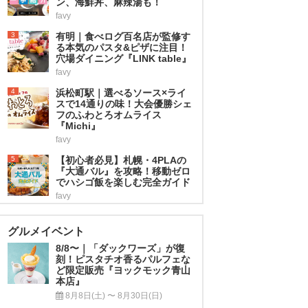
ン、海鮮丼、麻辣湯も！
favy
3
有明｜食べログ百名店が監修す
る本気のパスタ&ピザに注目！
穴場ダイニング『LINK table』
favy
4
浜松町駅｜選べるソース×ライ
スで14通りの味！大会優勝シェ
フのふわとろオムライス
『Michi』
favy
5
【初心者必見】札幌・4PLAの
『大通バル』を攻略！移動ゼロ
でハシゴ飯を楽しむ完全ガイド
favy
グルメイベント
8/8〜｜「ダックワーズ」が復
刻！ピスタチオ香るパルフェな
ど限定販売『ヨックモック青山
本店』
8月8日(土) 〜 8月30日(日)