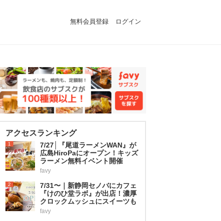
無料会員登録
ログイン
アクセスランキング
1
7/27│『尾道ラーメンWAN』が
広島HiroPaにオープン！キッズ
ラーメン無料イベント開催
favy
2
7/31〜｜新静岡セノバにカフェ
『けのひ堂ラボ』が出店！濃厚
クロックムッシュにスイーツも
favy