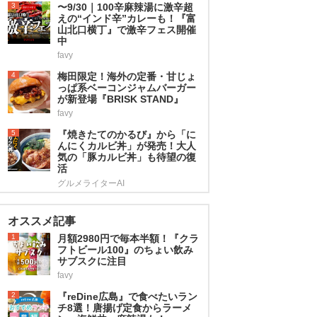
3
〜9/30｜100辛麻辣湯に激辛超
えの“インド辛”カレーも！『富
山北口横丁』で激辛フェス開催
中
favy
4
梅田限定！海外の定番・甘じょ
っぱ系ベーコンジャムバーガー
が新登場『BRISK STAND』
favy
5
『焼きたてのかるび』から「に
んにくカルビ丼」が発売！大人
気の「豚カルビ丼」も待望の復
活
グルメライターAI
オススメ記事
1
月額2980円で毎本半額！『クラ
フトビール100』のちょい飲み
サブスクに注目
favy
2
『reDine広島』で食べたいラン
チ8選！唐揚げ定食からラーメ