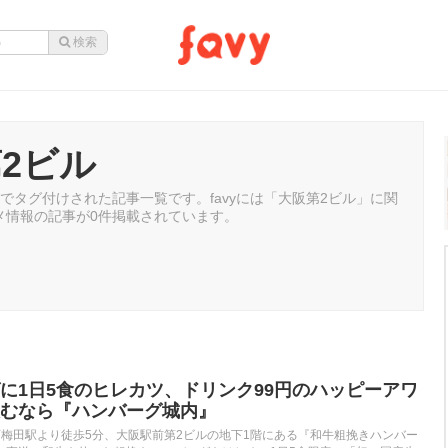
2ビル
でタグ付けされた記事一覧です。favyには「大阪第2ビル」に関
メ情報の記事が0件掲載されています。
に1日5食のヒレカツ、ドリンク99円のハッピーアワ
むなら『ハンバーグ城内』
西梅田駅より徒歩5分、⼤阪駅前第2ビルの地下1階にある『和牛粗挽きハンバー