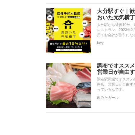
大分駅すぐ｜歓
おいた元気横丁
大分駅から徒歩10分、
レストラン。2023年
用でお会計が割引にな
favy
調布でオススメ
営業日が自由す
調布駅周辺でオススメ
家店、営業日が自由す
っているんです。
飲みたガール