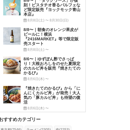
8/8〜｜「ダックワーズ」が復
刻！ピスタチオ香るパルフェな
ど限定販売『ヨックモック青山
本店』
8月8日(土) 〜 8月30日(日)
8/8〜｜朝食のオレンジ果皮が
ビールに！横浜
『2416MARKET』等で限定販
売スタート
8月8日(土) 〜
8/6〜｜ゆずぽん酢でさっぱ
り！大根おろしをのせた夏限定
のカルビ丼を販売『焼きたての
かるび』
8月6日(木) 〜
『焼きたてのかるび』から「に
んにくカルビ丼」が発売！大人
気の「豚カルビ丼」も待望の復
活
8月6日(木) 〜
おすすめカテゴリー
東京都(7546)
ラーメン(2305)
肉(2253)