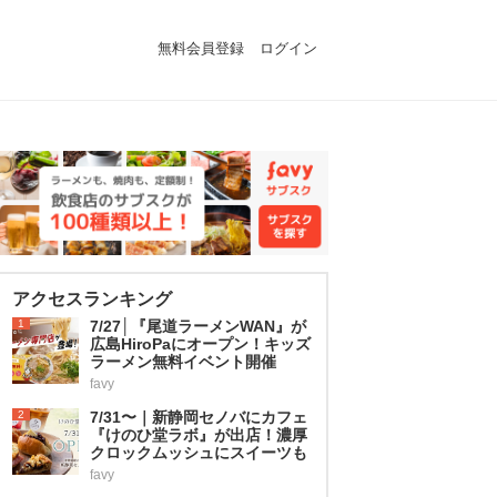
無料会員登録
ログイン
アクセスランキング
1
7/27│『尾道ラーメンWAN』が
広島HiroPaにオープン！キッズ
ラーメン無料イベント開催
favy
2
7/31〜｜新静岡セノバにカフェ
『けのひ堂ラボ』が出店！濃厚
クロックムッシュにスイーツも
favy