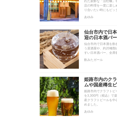
れた新鮮な「活牡蠣」
店の料理を一度に楽し
り合いたい時にもピッ
あゆみ
仙台市内で日本
迎の日本酒バー
仙台市内で日本酒を飲
う居酒屋や、約20種
すい日本酒バー、全席
飲みたガール
姫路市内のクラ
ムや国産樽生ビ
姫路市内でクラフトビ
を3,300円（税込）
産クラフトビールを中
めました。
あゆみ