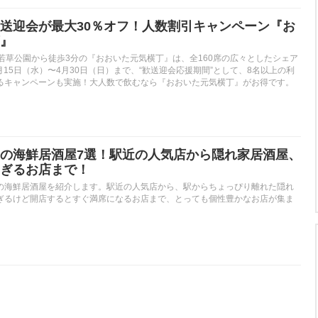
送迎会が最大30％オフ！人数割引キャンペーン『お
』
若草公園から徒歩3分の『おおいた元気横丁』は、全160席の広々としたシェア
2月15日（水）〜4月30日（日）まで、“歓送迎会応援期間”として、8名以上の利
るキャンペーンも実施！大人数で飲むなら『おおいた元気横丁』がお得です。
の海鮮居酒屋7選！駅近の人気店から隠れ家居酒屋、
ぎるお店まで！
の海鮮居酒屋を紹介します。駅近の人気店から、駅からちょっぴり離れた隠れ
ぎるけど開店するとすぐ満席になるお店まで、とっても個性豊かなお店が集ま