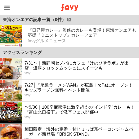
東海オンエアの記事一覧（0件）
『日乃屋カレー』監修のカレーも登場！東海オンエアも
応援『ミニストップ』カレーフェア
favyグルメニュース
アクセスランキング
1
7/31〜｜新静岡セノバにカフェ『けのひ堂ラボ』が出
店！濃厚クロックムッシュにスイーツも
favy
2
7/27│『尾道ラーメンWAN』が広島HiroPaにオープン！
キッズラーメン無料イベント開催
favy
3
〜9/30｜100辛麻辣湯に激辛超えの“インド辛”カレーも！
『富山北口横丁』で激辛フェス開催中
favy
4
梅田限定！海外の定番・甘じょっぱ系ベーコンジャムバ
ーガーが新登場『BRISK STAND』
favy