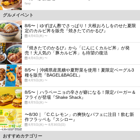
favy
グルメイベント
8/6〜｜ゆずぽん酢でさっぱり！大根おろしをのせた夏限
定のカルビ丼を販売『焼きたてのかるび』
8月6日(木) 〜
『焼きたてのかるび』から「にんにくカルビ丼」が発
売！大人気の「豚カルビ丼」も待望の復活
8月6日(木) 〜
8/5〜｜沖縄県産黒糖や夏野菜を使用！夏限定ベーグル3
種を販売『BAGEL&BAGEL』
8月5日(水) 〜
8/5〜｜ハラペーニョの辛さが癖になる！限定バーガー＆
フライが登場『Shake Shack』
8月5日(水) 〜
〜8/30｜「C.C.レモン」の爽快なパフェに注目！飲む新
作フラッペも『スシロー』
8月5日(水) 〜 8月30日(日)
おすすめカテゴリー