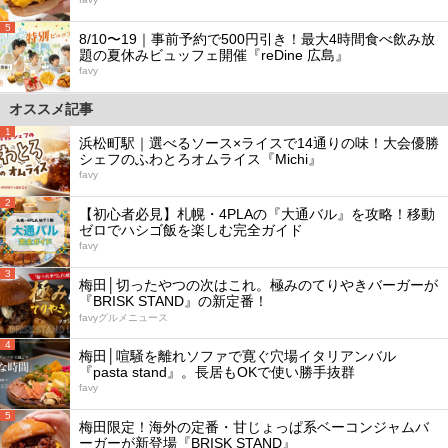
5
8/10〜19｜事前予約で500円引き！最大4時間食べ飲み放
題の夏休みビュッフェ開催『reDine 広島』
favy
オススメ記事
1
浜松町駅｜選べるソース×ライスで14通りの味！大会優勝
シェフのふわとろオムライス『Michi』
favy
2
【初心者必見】札幌・4PLAの『大通バル』を攻略！移動
ゼロでハシゴ飯を楽しむ完全ガイド
favy
3
梅田│切ったやつの次はこれ。極みのてりやきバーガーが
『BRISK STAND』の新定番！
favyグルメニュース
4
梅田│喧騒を離れソファで寛ぐ穴場イタリアンバル
『pasta stand』。長居もOKで使い勝手抜群
favy
5
梅田限定！海外の定番・甘じょっぱ系ベーコンジャムバ
ーガーが新登場『BRISK STAND』