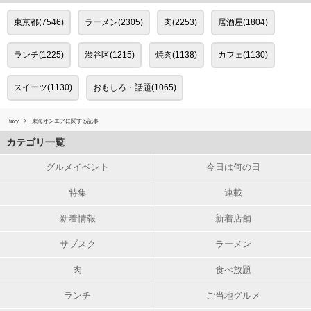
東京都(7546)
ラーメン(2305)
肉(2253)
居酒屋(1804)
ランチ(1225)
渋谷区(1215)
焼肉(1138)
カフェ(1130)
スイーツ(1130)
おもしろ・話題(1065)
favy
東海オンエアに関する記事
カテゴリ一覧
グルメイベント
今日は何の日
特集
連載
新着情報
新着店舗
サブスク
ラーメン
肉
食べ放題
ランチ
ご当地グルメ