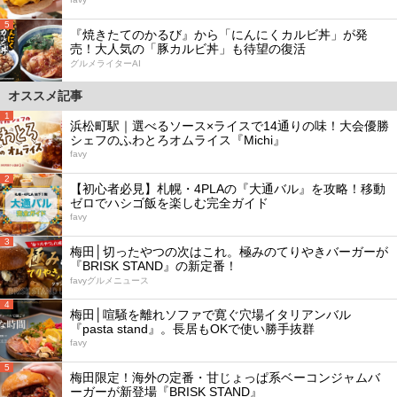
5
『焼きたてのかるび』から「にんにくカルビ丼」が発
売！大人気の「豚カルビ丼」も待望の復活
グルメライターAI
オススメ記事
1
浜松町駅｜選べるソース×ライスで14通りの味！大会優勝
シェフのふわとろオムライス『Michi』
favy
2
【初心者必見】札幌・4PLAの『大通バル』を攻略！移動
ゼロでハシゴ飯を楽しむ完全ガイド
favy
3
梅田│切ったやつの次はこれ。極みのてりやきバーガーが
『BRISK STAND』の新定番！
favyグルメニュース
4
梅田│喧騒を離れソファで寛ぐ穴場イタリアンバル
『pasta stand』。長居もOKで使い勝手抜群
favy
5
梅田限定！海外の定番・甘じょっぱ系ベーコンジャムバ
ーガーが新登場『BRISK STAND』