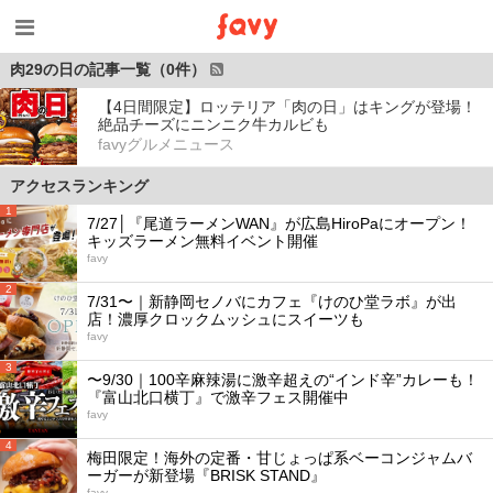
肉29の日の記事一覧（0件）
【4日間限定】ロッテリア「肉の日」はキングが登場！
絶品チーズにニンニク牛カルビも
favyグルメニュース
アクセスランキング
1
7/27│『尾道ラーメンWAN』が広島HiroPaにオープン！
キッズラーメン無料イベント開催
favy
2
7/31〜｜新静岡セノバにカフェ『けのひ堂ラボ』が出
店！濃厚クロックムッシュにスイーツも
favy
3
〜9/30｜100辛麻辣湯に激辛超えの“インド辛”カレーも！
『富山北口横丁』で激辛フェス開催中
favy
4
梅田限定！海外の定番・甘じょっぱ系ベーコンジャムバ
ーガーが新登場『BRISK STAND』
favy