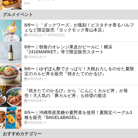
favy
グルメイベント
8/8〜｜「ダックワーズ」が復刻！ピスタチオ香るパルフ
ェなど限定販売『ヨックモック青山本店』
8月8日(土) 〜 8月30日(日)
8/8〜｜朝食のオレンジ果皮がビールに！横浜
『2416MARKET』等で限定販売スタート
8月8日(土) 〜
8/6〜｜ゆずぽん酢でさっぱり！大根おろしをのせた夏限
定のカルビ丼を販売『焼きたてのかるび』
8月6日(木) 〜
『焼きたてのかるび』から「にんにくカルビ丼」が発
売！大人気の「豚カルビ丼」も待望の復活
8月6日(木) 〜
8/5〜｜沖縄県産黒糖や夏野菜を使用！夏限定ベーグル3
種を販売『BAGEL&BAGEL』
8月5日(水) 〜
おすすめカテゴリー