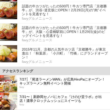
話題の牛カツがたったの500円！牛カツ専門店「京都勝
牛」が、渋谷･道玄坂にOPEN！2月29日(月)の”肉”イベ
ントを見逃すな！
favyグルメニュース
話題の牛カツがたったの500円！牛カツ専門店「京都勝
牛」が、大阪・心斎橋駅前にOPEN！1月29日(金)のビ
ッグイベントを見逃すな！
favyグルメニュース
2015年11月、京都の人気牛カツ店『京都勝牛』が東京
進出！「秋葉原」「小川町」「竹橋」にグランドオープ
ン！
favyグルメニュース
アクセスランキング
1
7/27│『尾道ラーメンWAN』が広島HiroPaにオープン！
キッズラーメン無料イベント開催
favy
2
7/31〜｜新静岡セノバにカフェ『けのひ堂ラボ』が出
店！濃厚クロックムッシュにスイーツも
favy