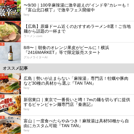
3
〜9/30｜100辛麻辣湯に激辛超えの“インド辛”カレーも！
『富山北口横丁』で激辛フェス開催中
favy
4
【広島】原爆ドーム近くのおすすめラーメン8選！ご当地
麺から話題の一杯まで
ラーメン.com
5
8/8〜｜朝食のオレンジ果皮がビールに！横浜
『2416MARKET』等で限定販売スタート
グルメライターAI
オススメ記事
1
広島｜勢いが止まらない「麻辣湯」専門店！牡蠣や豚肉
など30種の具材から選ぶ『TAN TAN』
favy
2
新宿東口｜東京で一番長いと噂！7mの麺を切らずに提供
するビャンビャン麺専門店『秦唐記』
favy
3
富山｜一度食べたらやみつき！麻辣湯は具材50種から自
由にカスタム可能『TAN TAN』
favy