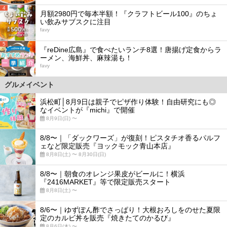
4
月額2980円で毎本半額！『クラフトビール100』のちょ
い飲みサブスクに注目
favy
5
『reDine広島』で食べたいランチ8選！唐揚げ定食からラ
ーメン、海鮮丼、麻辣湯も！
favy
グルメイベント
浜松町│8月9日は親子でピザ作り体験！自由研究にも◎
なイベントが『michi』で開催
8月9日(日) 〜
8/8〜｜「ダックワーズ」が復刻！ピスタチオ香るパルフ
ェなど限定販売『ヨックモック青山本店』
8月8日(土) 〜 8月30日(日)
8/8〜｜朝食のオレンジ果皮がビールに！横浜
『2416MARKET』等で限定販売スタート
8月8日(土) 〜
8/6〜｜ゆずぽん酢でさっぱり！大根おろしをのせた夏限
定のカルビ丼を販売『焼きたてのかるび』
8月6日(木) 〜