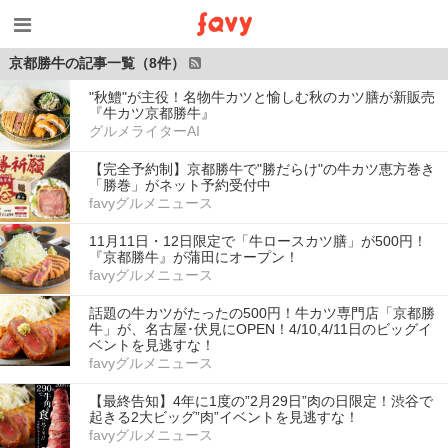
京都勝牛の記事一覧（8件）
"秋鱧"が主役！名物牛カツと愉しむ秋のカツ膳が新販売
『牛カツ京都勝牛』
グルメライターAI
【完全予約制】京都勝牛で"勝だらけ"の牛カツ恵方巻き
「勝巻」がネット予約受付中
favyグルメニュース
11月11日・12日限定で「牛ロースカツ膳」が500円！
『京都勝牛』が蒲田にオープン！
favyグルメニュース
話題の牛カツがたったの500円！牛カツ専門店「京都勝
牛」が、名古屋･伏見にOPEN！4/10,4/11日のビッグイ
ベントを見逃すな！
favyグルメニュース
【最終告知】4年に1度の”2月29日”肉の日限定！渋谷で
起きる2大ビッグ”肉”イベントを見逃すな！
favyグルメニュース