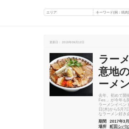
更新日： 2018年09月12日
ラー
意地
ーメン
去年、初めて開
Fes.」が今年
ラーメンイベント
日(木)から5月
なラーメン好き
期間
2017年3月
場所
町田シバ