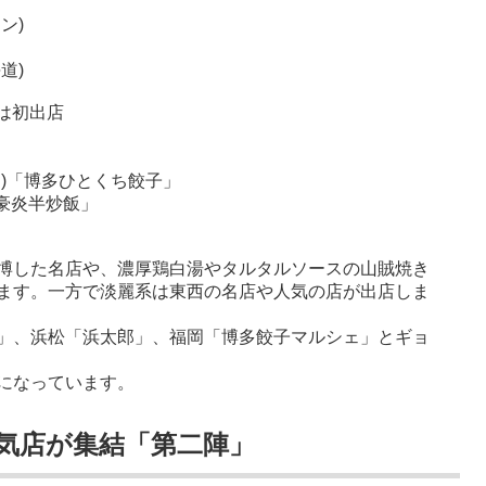
ン)
道)
◎は初出店
」
)「博多ひとくち餃子」
「豪炎半炒飯」
博した名店や、濃厚鶏白湯やタルタルソースの山賊焼き
ます。一方で淡麗系は東西の名店や人気の店が出店しま
」、浜松「浜太郎」、福岡「博多餃子マルシェ」とギョ
になっています。
気店が集結「第二陣」