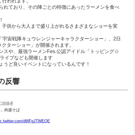
て行われます。
られており、その陣ごとの特徴にあったラーメンを食べ
！
は、子供から大人まで盛り上がれるさまざまなショーを実
は「宇宙戦隊キュウレンジャーキャラクターショー」、2日
ャラクターショー」が開催されます。
スや、最強ラーメンFes.公認アイドル「トッピング☆
ミニライブなども開催します
ょうど良いイベントになっているんです！
.の反響
 二日目✌
炙」肉盛そば
ic.twitter.com/dWFgJTWEQE