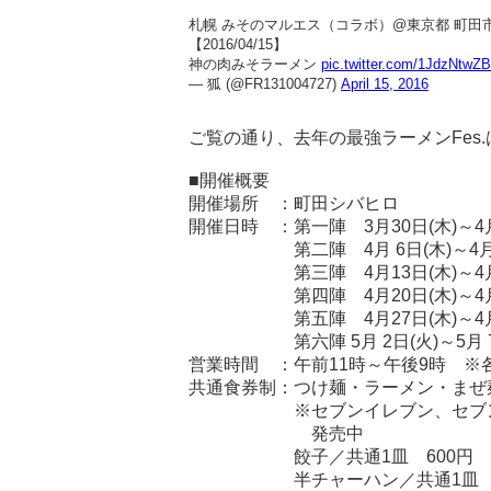
札幌 みそのマルエス（コラボ）@東京都 町田市（大
【2016/04/15】
神の肉みそラーメン
pic.twitter.com/1JdzNtwZ
— 狐 (@FR131004727)
April 15, 2016
ご覧の通り、去年の最強ラーメンFes
■開催概要
開催場所 ：町田シバヒロ
開催日時 ：第一陣 3月30日(木)～4月
第二陣 4月 6日(木)～4月 9
第三陣 4月13日(木)～4月1
第四陣 4月20日(木)～4月2
第五陣 4月27日(木)～4月3
第六陣 5月 2日(火)～5月 7
営業時間 ：午前11時～午後9時 ※
共通食券制：つけ麺・ラーメン・まぜ麺
※セブンイレブン、セブンチケッ
発売中
餃子／共通1皿 600円
半チャーハン／共通1皿 500