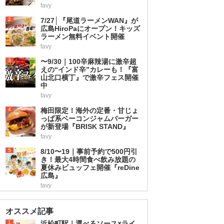
favy
2
7/27│『尾道ラーメンWAN』が
広島HiroPaにオープン！キッズ
ラーメン無料イベント開催
favy
3
〜9/30｜100辛麻辣湯に激辛超
えの“インド辛”カレーも！『富
山北口横丁』で激辛フェス開催
中
favy
4
梅田限定！海外の定番・甘じょ
っぱ系ベーコンジャムバーガー
が新登場『BRISK STAND』
favy
5
8/10〜19｜事前予約で500円引
き！最大4時間食べ飲み放題の
夏休みビュッフェ開催『reDine
広島』
favy
オススメ記事
1
浜松町駅｜選べるソース×ライ