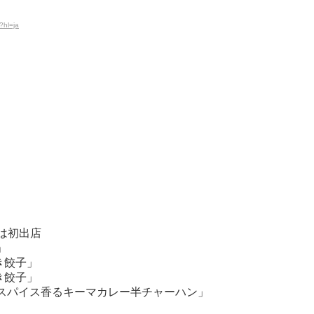
?hl=ja
◎は初出店
」
き餃子」
き餃子」
「スパイス香るキーマカレー半チャーハン」