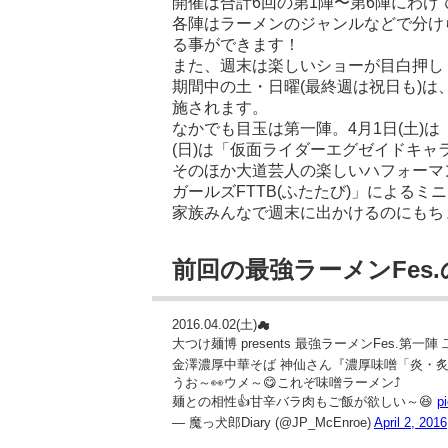
開催は合計6回の第1陣〜第6陣にわけ
各陣はラーメンのジャンルなどで分け
る事ができます！
また、週末は楽しいショーが目白押し
期間中の土・日曜(最終週は祝日も)
施されます。
なかでも目玉は第一陣。4月1日(土)
(日)は「仮面ライダーエグゼイドキ
そのほか大道芸人の楽しいハフォーマン
ガールズFTTB(ふたたび)」による
家族みんなで週末に出かけるのにもち
前回の最強ラーメンFes
2016.04.02(土)☁
大つけ麺博 presents 最強ラーメンFes.第一陣
金澤濃厚中華そば 神仙さん『濃厚味噌「炎・
うお～👀ウメ～😋これぞ味噌ラーメン⤴
麺との相性👍甘辛バラ肉もご飯が欲しい～😆
p
— 魔っ犬郎Diary (@JP_McEnroe)
April 2, 2016