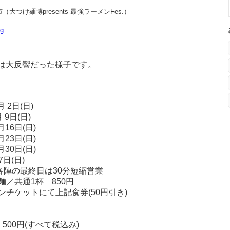
つけ麺博presents 最強ラーメンFes.）
Bg
.は大反響だった様子です。
 2日(日)
日(日)
6日(日)
3日(日)
0日(日)
日(日)
各陣の最終日は30分短縮営業
／共通1杯 850円
トにて上記食券(50円引き)
円(すべて税込み)