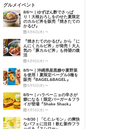
グルメイベント
8/6〜｜ゆずぽん酢でさっぱ
り！大根おろしをのせた夏限定
のカルビ丼を販売『焼きたての
かるび』
8月6日(木) 〜
『焼きたてのかるび』から「に
んにくカルビ丼」が発売！大人
気の「豚カルビ丼」も待望の復
活
8月6日(木) 〜
8/5〜｜沖縄県産黒糖や夏野菜
を使用！夏限定ベーグル3種を
販売『BAGEL&BAGEL』
8月5日(水) 〜
8/5〜｜ハラペーニョの辛さが
癖になる！限定バーガー＆フラ
イが登場『Shake Shack』
8月5日(水) 〜
〜8/30｜「C.C.レモン」の爽快
なパフェに注目！飲む新作フラ
ッペも『スシロー』