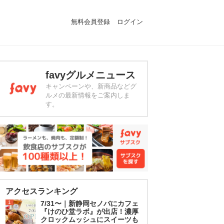
無料会員登録
ログイン
favyグルメニュース
キャンペーンや、新商品などグ
ルメの最新情報をご案内しま
す。
アクセスランキング
1
7/31〜｜新静岡セノバにカフェ
『けのひ堂ラボ』が出店！濃厚
クロックムッシュにスイーツも