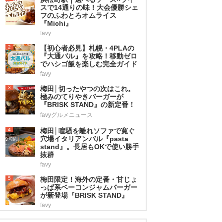
スで14通りの味！大会優勝シェ
フのふわとろオムライス
『Michi』
favy
2
【初心者必見】札幌・4PLAの
『大通バル』を攻略！移動ゼロ
でハシゴ飯を楽しむ完全ガイド
favy
3
梅田│切ったやつの次はこれ。
極みのてりやきバーガーが
『BRISK STAND』の新定番！
favyグルメニュース
4
梅田│喧騒を離れソファで寛ぐ
穴場イタリアンバル『pasta
stand』。長居もOKで使い勝手
抜群
favy
5
梅田限定！海外の定番・甘じょ
っぱ系ベーコンジャムバーガー
が新登場『BRISK STAND』
favy