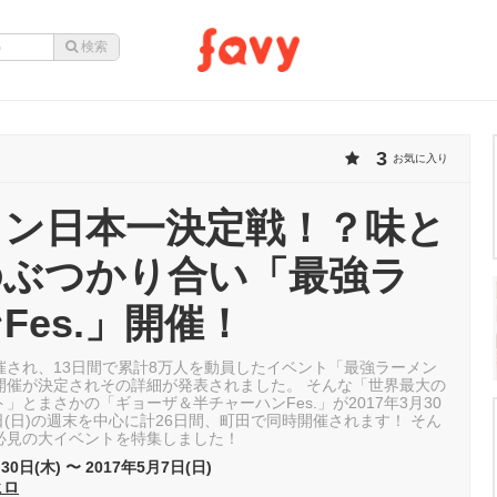
3
お気に入り
メン日本一決定戦！？味と
のぶつかり合い「最強ラ
Fes.」開催！
催され、13日間で累計8万人を動員したイベント「最強ラーメン
も開催が決定されその詳細が発表されました。 そんな「世界最大の
」とまさかの「ギョーザ＆半チャーハンFes.」が2017年3月30
7日(日)の週末を中心に計26日間、町田で同時開催されます！ そん
必見の大イベントを特集しました！
30日(木) 〜 2017年5月7日(日)
ヒロ