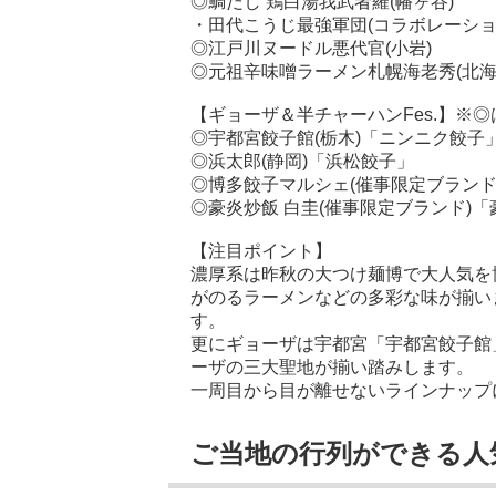
◎鯛だし 鶏白湯我武者羅(幡ヶ谷)
・田代こうじ最強軍団(コラボレーショ
◎江戸川ヌードル悪代官(小岩)
◎元祖辛味噌ラーメン札幌海老秀(北海
【ギョーザ＆半チャーハンFes.】※
◎宇都宮餃子館(栃木)「ニンニク餃子
◎浜太郎(静岡)「浜松餃子」
◎博多餃子マルシェ(催事限定ブランド
◎豪炎炒飯 白圭(催事限定ブランド)
【注目ポイント】
濃厚系は昨秋の大つけ麺博で大人気を
がのるラーメンなどの多彩な味が揃い
す。
更にギョーザは宇都宮「宇都宮餃子館
ーザの三大聖地が揃い踏みします。
一周目から目が離せないラインナップ
ご当地の行列ができる人