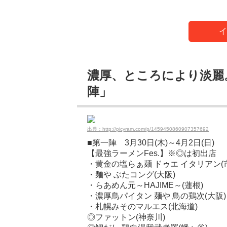
イ
濃厚、ところにより淡麗
陣」
出典：http://picyram.com/p/1459450860907357692
■第一陣 3月30日(木)～4月2日(日)
【最強ラーメンFes.】※◎は初出店
・黄金の塩らぁ麺 ドゥエ イタリアン(
・麺や ぶたコング(大阪)
・らあめん元～HAJIME～(蓮根)
・濃厚鳥パイタン 麺や 鳥の鶏次(大阪)
・札幌みそのマルエス(北海道)
◎ファットン(神奈川)