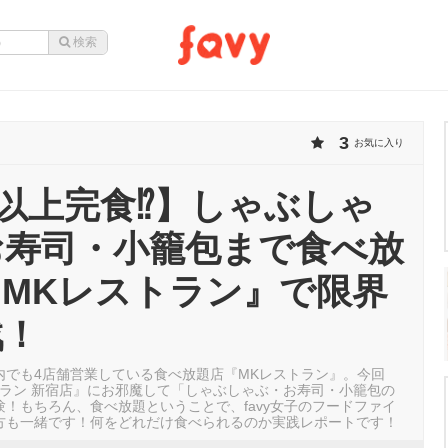
3
お気に入り
g以上完食⁉︎】しゃぶしゃ
お寿司・小籠包まで食べ放
MKレストラン』で限界
戦！
内でも4店舗営業している食べ放題店『MKレストラン』。今回
トラン 新宿店』にお邪魔して「しゃぶしゃぶ・お寿司・小籠包の
！もちろん、食べ放題ということで、favy女子のフードファイ
方も一緒です！何をどれだけ食べられるのか実践レポートです！