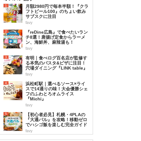
1
月額2980円で毎本半額！『クラ
フトビール100』のちょい飲み
サブスクに注目
favy
2
『reDine広島』で食べたいラン
チ8選！唐揚げ定食からラーメ
ン、海鮮丼、麻辣湯も！
favy
3
有明｜食べログ百名店が監修す
る本気のパスタ&ピザに注目！
穴場ダイニング『LINK table』
favy
4
浜松町駅｜選べるソース×ライ
スで14通りの味！大会優勝シェ
フのふわとろオムライス
『Michi』
favy
5
【初心者必見】札幌・4PLAの
『大通バル』を攻略！移動ゼロ
でハシゴ飯を楽しむ完全ガイド
favy