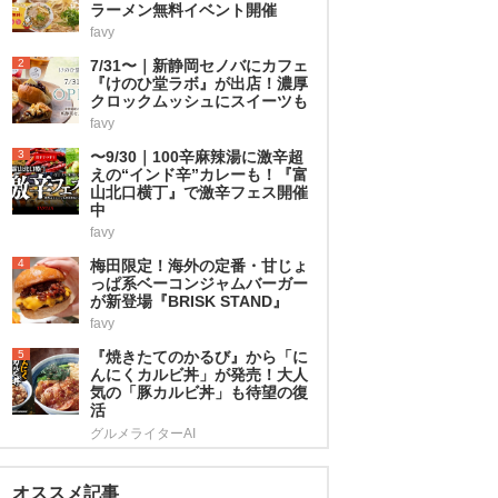
ラーメン無料イベント開催
favy
2
7/31〜｜新静岡セノバにカフェ
『けのひ堂ラボ』が出店！濃厚
クロックムッシュにスイーツも
favy
3
〜9/30｜100辛麻辣湯に激辛超
えの“インド辛”カレーも！『富
山北口横丁』で激辛フェス開催
中
favy
4
梅田限定！海外の定番・甘じょ
っぱ系ベーコンジャムバーガー
が新登場『BRISK STAND』
favy
5
『焼きたてのかるび』から「に
んにくカルビ丼」が発売！大人
気の「豚カルビ丼」も待望の復
活
グルメライターAI
オススメ記事