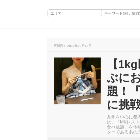
更新日： 2018年09月12日
【1k
ぶに
題！『
に挑
九州を中心に都
は、『MKレス
食べ放題」を体験
ターであるあの