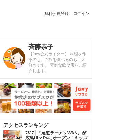
無料会員登録
ログイン
斉藤恭子
【favy公式ライター】 料理を作
るのも、ご飯を食べるのも、大
好きです。 素敵な飲食店をご紹
介します。
アクセスランキング
1
7/27│『尾道ラーメンWAN』が
広島HiroPaにオープン！キッズ