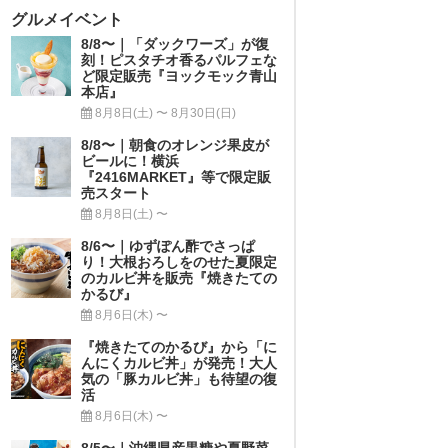
グルメイベント
8/8〜｜「ダックワーズ」が復
刻！ピスタチオ香るパルフェな
ど限定販売『ヨックモック青山
本店』
8月8日(土) 〜 8月30日(日)
8/8〜｜朝食のオレンジ果皮が
ビールに！横浜
『2416MARKET』等で限定販
売スタート
8月8日(土) 〜
8/6〜｜ゆずぽん酢でさっぱ
り！大根おろしをのせた夏限定
のカルビ丼を販売『焼きたての
かるび』
8月6日(木) 〜
『焼きたてのかるび』から「に
んにくカルビ丼」が発売！大人
気の「豚カルビ丼」も待望の復
活
8月6日(木) 〜
8/5〜｜沖縄県産黒糖や夏野菜