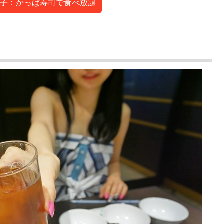
子：かっぱ寿司で食べ放題