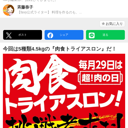
斉藤恭子
【favy公式ライター】 料理を作るのも、...
お気に入り
ポスト
シェア
送る
今回は5種類4.5kgの『肉食トライアスロン』だ！