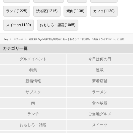
ランチ(1225)
渋谷区(1215)
焼肉(1138)
カフェ(1130)
スイーツ(1130)
おもしろ・話題(1065)
favy
ステーキ
総重量4.5kgの肉料理を時間内に食べきれるか？『甘太郎』「肉食トライアスロン」に挑戦
カテゴリ一覧
グルメイベント
今日は何の日
特集
連載
新着情報
新着店舗
サブスク
ラーメン
肉
食べ放題
ランチ
ご当地グルメ
おもしろ・話題
スイーツ