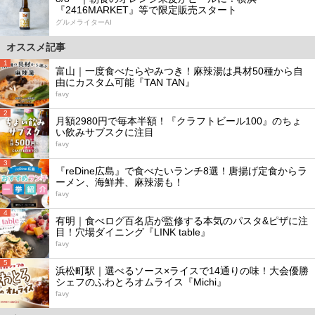
『2416MARKET』等で限定販売スタート
グルメライターAI
オススメ記事
1
富山｜一度食べたらやみつき！麻辣湯は具材50種から自
由にカスタム可能『TAN TAN』
favy
2
月額2980円で毎本半額！『クラフトビール100』のちょ
い飲みサブスクに注目
favy
3
『reDine広島』で食べたいランチ8選！唐揚げ定食からラ
ーメン、海鮮丼、麻辣湯も！
favy
4
有明｜食べログ百名店が監修する本気のパスタ&ピザに注
目！穴場ダイニング『LINK table』
favy
5
浜松町駅｜選べるソース×ライスで14通りの味！大会優勝
シェフのふわとろオムライス『Michi』
favy