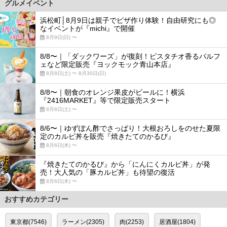
グルメイベント
浜松町│8月9日は親子でピザ作り体験！自由研究にも◎
なイベントが『michi』で開催
8月9日(日) 〜
8/8〜｜「ダックワーズ」が復刻！ピスタチオ香るパルフ
ェなど限定販売『ヨックモック青山本店』
8月8日(土) 〜 8月30日(日)
8/8〜｜朝食のオレンジ果皮がビールに！横浜
『2416MARKET』等で限定販売スタート
8月8日(土) 〜
8/6〜｜ゆずぽん酢でさっぱり！大根おろしをのせた夏限
定のカルビ丼を販売『焼きたてのかるび』
8月6日(木) 〜
『焼きたてのかるび』から「にんにくカルビ丼」が発
売！大人気の「豚カルビ丼」も待望の復活
8月6日(木) 〜
おすすめカテゴリー
東京都(7546)
ラーメン(2305)
肉(2253)
居酒屋(1804)