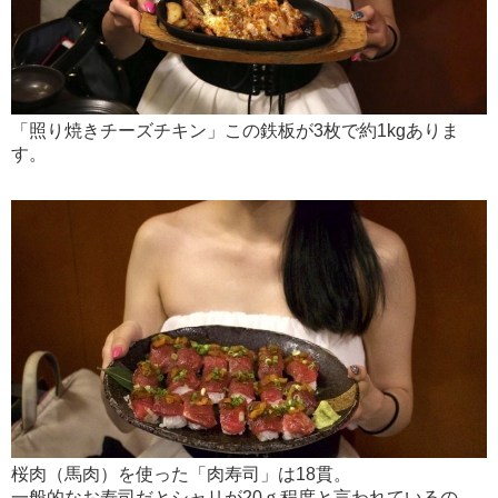
「照り焼きチーズチキン」この鉄板が3枚で約1kgありま
す。
桜肉（馬肉）を使った「肉寿司」は18貫。
一般的なお寿司だとシャリが20ｇ程度と言われているの