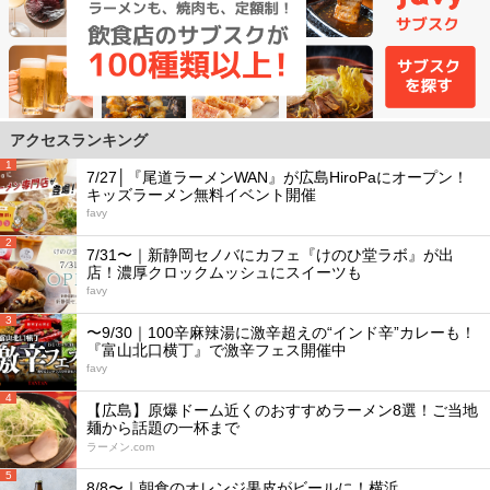
アクセスランキング
1
7/27│『尾道ラーメンWAN』が広島HiroPaにオープン！
キッズラーメン無料イベント開催
favy
2
7/31〜｜新静岡セノバにカフェ『けのひ堂ラボ』が出
店！濃厚クロックムッシュにスイーツも
favy
3
〜9/30｜100辛麻辣湯に激辛超えの“インド辛”カレーも！
『富山北口横丁』で激辛フェス開催中
favy
4
【広島】原爆ドーム近くのおすすめラーメン8選！ご当地
麺から話題の一杯まで
ラーメン.com
5
8/8〜｜朝食のオレンジ果皮がビールに！横浜