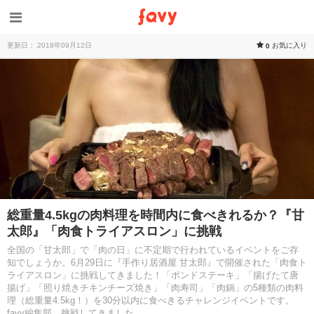
更新日： 2018年09月12日
お気に入り
0
総重量4.5kgの肉料理を時間内に食べきれるか？『甘
太郎』「肉食トライアスロン」に挑戦
全国の「甘太郎」で「肉の日」に不定期で行われているイベントをご存
知でしょうか。6月29日に『手作り居酒屋 甘太郎』で開催された「肉食ト
ライアスロン」に挑戦してきました！「ポンドステーキ」「揚げたて唐
揚げ」「照り焼きチキンチーズ焼き」「肉寿司」「肉鍋」の5種類の肉料
理（総重量4.5kg！）を30分以内に食べきるチャレンジイベントです。
favy編集部、挑戦してきました。