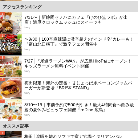
アクセスランキング
1
7/31〜｜新静岡セノバにカフェ『けのひ堂ラボ』が出
店！濃厚クロックムッシュにスイーツも
favy
2
〜9/30｜100辛麻辣湯に激辛超えの“インド辛”カレーも！
『富山北口横丁』で激辛フェス開催中
favy
3
7/27│『尾道ラーメンWAN』が広島HiroPaにオープン！
キッズラーメン無料イベント開催
favy
4
梅田限定！海外の定番・甘じょっぱ系ベーコンジャムバ
ーガーが新登場『BRISK STAND』
favy
5
8/10〜19｜事前予約で500円引き！最大4時間食べ飲み放
題の夏休みビュッフェ開催『reDine 広島』
favy
オススメ記事
1
梅田│喧騒を離れソファで寛ぐ穴場イタリアンバル