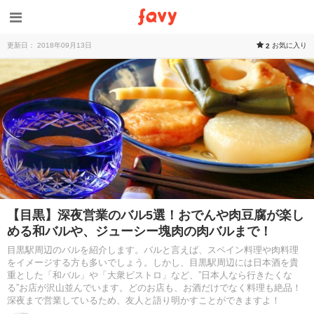
更新日： 2018年09月13日
お気に入り
2
【目黒】深夜営業のバル5選！おでんや肉豆腐が楽し
める和バルや、ジューシー塊肉の肉バルまで！
目黒駅周辺のバルを紹介します。バルと言えば、スペイン料理や肉料理
をイメージする方も多いでしょう。しかし、目黒駅周辺には日本酒を貴
重とした「和バル」や「大衆ビストロ」など、”日本人なら行きたくな
る”お店が沢山並んでいます。どのお店も、お酒だけでなく料理も絶品！
深夜まで営業しているため、友人と語り明かすことができますよ！