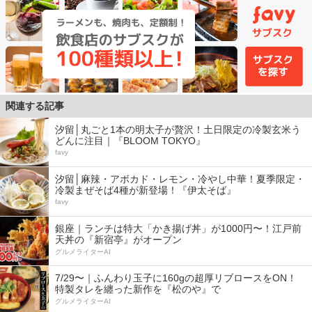
関連する記事
汐留│丸ごと1本の明太子が贅沢！土日限定の冷製玄米う
どんに注目｜『BLOOM TOKYO』
favy
汐留│麻辣・アボカド・レモン・冷やし中華！夏季限定・
冷製まぜそば4種が新登場！『伊太そば』
favy
銀座｜ランチは特大「かき揚げ丼」が1000円〜！江戸前
天丼の『新宿亭』がオープン
グルメライターAI
7/29〜｜ふんわり玉子に160gの超厚リブロースをON！
特製タレを纏った新作を『松のや』で
グルメライターAI