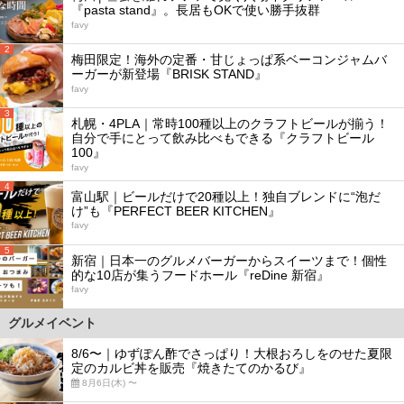
『pasta stand』。長居もOKで使い勝手抜群
favy
2
梅田限定！海外の定番・甘じょっぱ系ベーコンジャムバ
ーガーが新登場『BRISK STAND』
favy
3
札幌・4PLA｜常時100種以上のクラフトビールが揃う！
自分で手にとって飲み比べもできる『クラフトビール
100』
favy
4
富山駅｜ビールだけで20種以上！独自ブレンドに“泡だ
け”も『PERFECT BEER KITCHEN』
favy
5
新宿｜日本一のグルメバーガーからスイーツまで！個性
的な10店が集うフードホール『reDine 新宿』
favy
グルメイベント
8/6〜｜ゆずぽん酢でさっぱり！大根おろしをのせた夏限
定のカルビ丼を販売『焼きたてのかるび』
8月6日(木) 〜