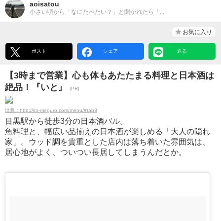
aoisatou
小さい頃から「なにたべたい？」と聞かれたら「...
お気に入り
ポスト
シェア
送る
【3時まで営業】心も体もあたたまる料理と日本酒は
絶品！『いと』
[PR]
出典：http://ito-meguro.com/menu/#tab3
目黒駅から徒歩3分の日本酒バル。
魚料理と、幅広い品揃えの日本酒が楽しめる「大人の隠れ
家」。ウッド調を貴重とした店内は落ち着いた雰囲気は、
居心地がよく、ついつい長居してしまうんだとか。