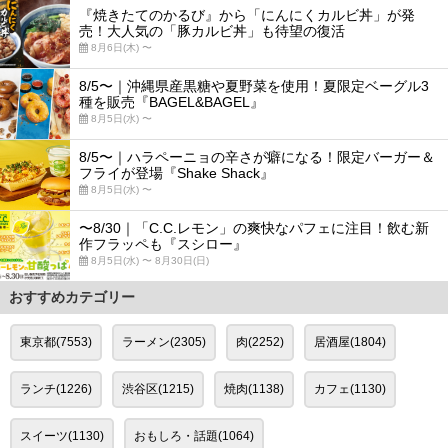
『焼きたてのかるび』から「にんにくカルビ丼」が発
売！大人気の「豚カルビ丼」も待望の復活
8月6日(木) 〜
8/5〜｜沖縄県産黒糖や夏野菜を使用！夏限定ベーグル3
種を販売『BAGEL&BAGEL』
8月5日(水) 〜
8/5〜｜ハラペーニョの辛さが癖になる！限定バーガー＆
フライが登場『Shake Shack』
8月5日(水) 〜
〜8/30｜「C.C.レモン」の爽快なパフェに注目！飲む新
作フラッペも『スシロー』
8月5日(水) 〜 8月30日(日)
おすすめカテゴリー
東京都(7553)
ラーメン(2305)
肉(2252)
居酒屋(1804)
ランチ(1226)
渋谷区(1215)
焼肉(1138)
カフェ(1130)
スイーツ(1130)
おもしろ・話題(1064)