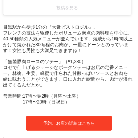
投稿を見る
目黒駅から徒歩1分の『大衆ビストロジル』。
フレンチの技法を駆使したボリューム満点の肉料理を中心に、
40-50種類の人気メニューが並んでいます。焼成から1時間以上
かけて焼かれた300g程のお肉が、一皿にドーンとのっていま
す！女性も男性も大満足できますね！
「無菌豚肉ロースのソテー」（¥1,280）
ロゼで仕上げるジューシなポークソテーはお店の定番メニュ
ー。林檎、生姜、蜂蜜で作られた甘酸っぱいソースとお肉を一
緒に味わうことができます。口に入れた瞬間から、肉汁が溢れ
出てくるんだとか。
営業時間:17時〜翌2時（月曜〜土曜）
17時〜23時（日祝日）
予約、お店の詳細はこちら