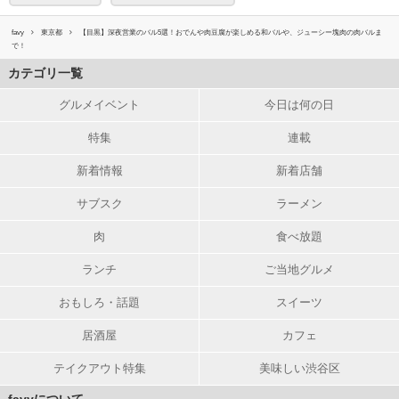
favy
東京都
【目黒】深夜営業のバル5選！おでんや肉豆腐が楽しめる和バルや、ジューシー塊肉の肉バルま
で！
カテゴリ一覧
グルメイベント
今日は何の日
特集
連載
新着情報
新着店舗
サブスク
ラーメン
肉
食べ放題
ランチ
ご当地グルメ
おもしろ・話題
スイーツ
居酒屋
カフェ
テイクアウト特集
美味しい渋谷区
favyについて