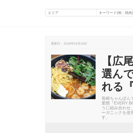
更新日： 2018年10月16日
【広
選ん
れる
長崎ちゃんぽんで
業態『EVERY
うに組み合わせ
ーガニックを使
す。