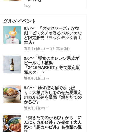
favy
グルメイベント
8/8〜｜「ダックワーズ」が復
刻！ピスタチオ香るパルフェな
ど限定販売『ヨックモック青山
本店』
8月8日(土) 〜 8月30日(日)
8/8〜｜朝食のオレンジ果皮が
ビールに！横浜
『2416MARKET』等で限定販
売スタート
8月8日(土) 〜
8/6〜｜ゆずぽん酢でさっぱ
り！大根おろしをのせた夏限定
のカルビ丼を販売『焼きたての
かるび』
8月6日(木) 〜
『焼きたてのかるび』から「に
んにくカルビ丼」が発売！大人
気の「豚カルビ丼」も待望の復
活