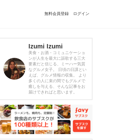
無料会員登録
ログイン
Izumi Izumi
美食・お酒・コミュニケーショ
ンが人生を最大に謳歌する三大
要素だと信じる、ミーハー気質
なグルメ女子。 日頃の日課とい
えば、グルメ情報の収集。 より
多くの人に束の間でもグルメで
癒しを与える、そんな記事をお
届けできればと思います。