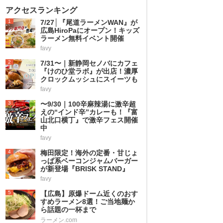
アクセスランキング
1
7/27│『尾道ラーメンWAN』が
広島HiroPaにオープン！キッズ
ラーメン無料イベント開催
favy
2
7/31〜｜新静岡セノバにカフェ
『けのひ堂ラボ』が出店！濃厚
クロックムッシュにスイーツも
favy
3
〜9/30｜100辛麻辣湯に激辛超
えの“インド辛”カレーも！『富
山北口横丁』で激辛フェス開催
中
favy
4
梅田限定！海外の定番・甘じょ
っぱ系ベーコンジャムバーガー
が新登場『BRISK STAND』
favy
5
【広島】原爆ドーム近くのおす
すめラーメン8選！ご当地麺か
ら話題の一杯まで
ラーメン.com