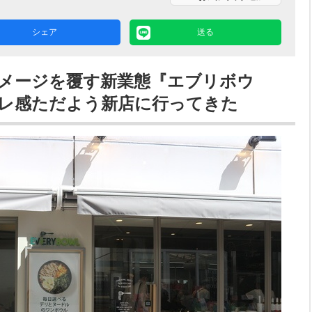
シェア
送る
メージを覆す新業態『エブリボウ
レ感ただよう新店に行ってきた