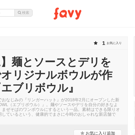
1
お気に入り
尾】麺とソースとデリを
でオリジナルボウルが作
『エブリボウル』
おなじみの『リンガーハット』が2018年2月にオープンした新
 BOWL（エブリボウル）』。麺やソースやデリを自分の好きなよ
、まぜそばのワンボウルにするという一品。素材はできる限りオ
用しているという、健康的でまさに今時のおしゃれな新店舗で
お気に入り
追加