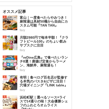
オススメ記事
1
富山｜一度食べたらやみつき！
麻辣湯は具材50種から自由にカ
スタム可能『TAN TAN』
favy
2
月額2980円で毎本半額！『クラ
フトビール100』のちょい飲み
サブスクに注目
favy
3
『reDine広島』で食べたいラン
チ8選！唐揚げ定食からラーメ
ン、海鮮丼、麻辣湯も！
favy
4
有明｜食べログ百名店が監修す
る本気のパスタ&ピザに注目！
穴場ダイニング『LINK table』
favy
5
浜松町駅｜選べるソース×ライ
スで14通りの味！大会優勝シェ
フのふわとろオムライス
『Michi』