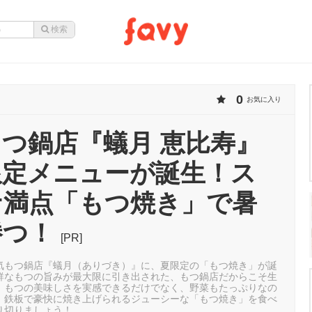
0
お気に入り
つ鍋店『蟻月 恵比寿』
限定メニューが誕生！ス
ナ満点「もつ焼き」で暑
勝つ！
[PR]
気もつ鍋店『蟻月（ありづき）』に、夏限定の「もつ焼き」が誕
鮮なもつの旨みが最大限に引き出された、もつ鍋店だからこそ生
。もつの美味しさを実感できるだけでなく、野菜もたっぷりなの
！鉄板で豪快に焼き上げられるジューシーな「もつ焼き」を食べ
り切りましょう！