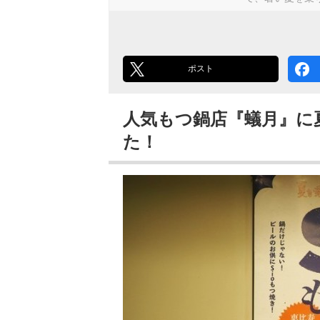
ポスト
人気もつ鍋店『蟻月』に
た！