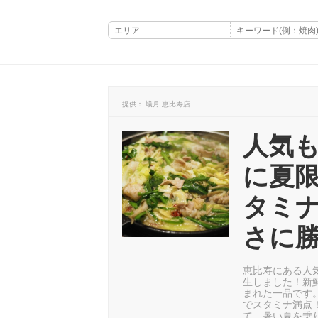
提供： 蟻月 恵比寿店
人気も
に夏
タミ
さに
恵比寿にある人
生しました！新
まれた一品です
でスタミナ満点
て、暑い夏を乗