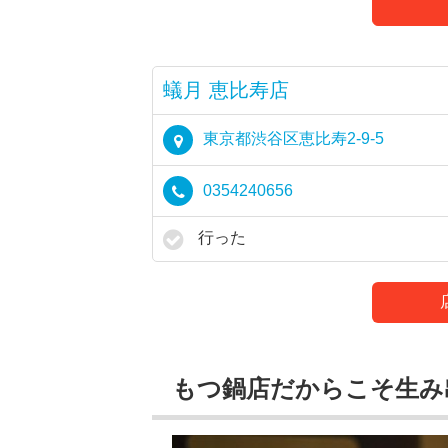
蟻月 恵比寿店
東京都渋谷区恵比寿2-9-5
0354240656
行った
もつ鍋店だからこそ生み