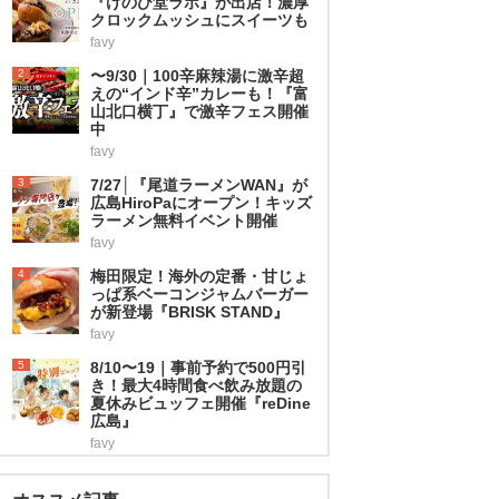
『けのひ堂ラボ』が出店！濃厚
クロックムッシュにスイーツも
favy
2
〜9/30｜100辛麻辣湯に激辛超
えの“インド辛”カレーも！『富
山北口横丁』で激辛フェス開催
中
favy
3
7/27│『尾道ラーメンWAN』が
広島HiroPaにオープン！キッズ
ラーメン無料イベント開催
favy
4
梅田限定！海外の定番・甘じょ
っぱ系ベーコンジャムバーガー
が新登場『BRISK STAND』
favy
5
8/10〜19｜事前予約で500円引
き！最大4時間食べ飲み放題の
夏休みビュッフェ開催『reDine
広島』
favy