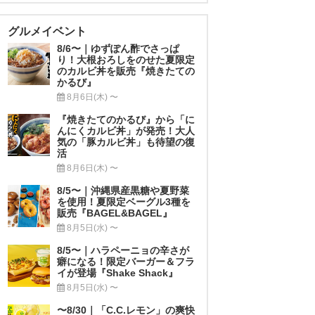
グルメイベント
8/6〜｜ゆずぽん酢でさっぱ
り！大根おろしをのせた夏限定
のカルビ丼を販売『焼きたての
かるび』
8月6日(木) 〜
『焼きたてのかるび』から「に
んにくカルビ丼」が発売！大人
気の「豚カルビ丼」も待望の復
活
8月6日(木) 〜
8/5〜｜沖縄県産黒糖や夏野菜
を使用！夏限定ベーグル3種を
販売『BAGEL&BAGEL』
8月5日(水) 〜
8/5〜｜ハラペーニョの辛さが
癖になる！限定バーガー＆フラ
イが登場『Shake Shack』
8月5日(水) 〜
〜8/30｜「C.C.レモン」の爽快