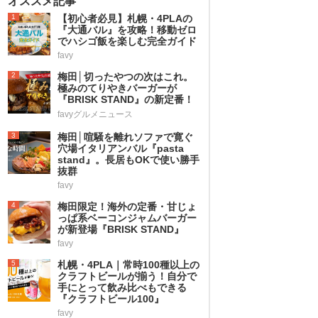
オススメ記事
1
【初心者必見】札幌・4PLAの
『大通バル』を攻略！移動ゼロ
でハシゴ飯を楽しむ完全ガイド
favy
2
梅田│切ったやつの次はこれ。
極みのてりやきバーガーが
『BRISK STAND』の新定番！
favyグルメニュース
3
梅田│喧騒を離れソファで寛ぐ
穴場イタリアンバル『pasta
stand』。長居もOKで使い勝手
抜群
favy
4
梅田限定！海外の定番・甘じょ
っぱ系ベーコンジャムバーガー
が新登場『BRISK STAND』
favy
5
札幌・4PLA｜常時100種以上の
クラフトビールが揃う！自分で
手にとって飲み比べもできる
『クラフトビール100』
favy