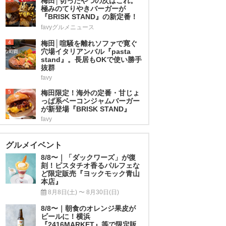
梅田│切ったやつの次はこれ。
極みのてりやきバーガーが
『BRISK STAND』の新定番！
favyグルメニュース
4
梅田│喧騒を離れソファで寛ぐ
穴場イタリアンバル『pasta
stand』。長居もOKで使い勝手
抜群
favy
5
梅田限定！海外の定番・甘じょ
っぱ系ベーコンジャムバーガー
が新登場『BRISK STAND』
favy
グルメイベント
8/8〜｜「ダックワーズ」が復
刻！ピスタチオ香るパルフェな
ど限定販売『ヨックモック青山
本店』
8月8日(土) 〜 8月30日(日)
8/8〜｜朝食のオレンジ果皮が
ビールに！横浜
『2416MARKET』等で限定販