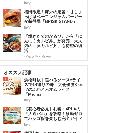
favy
4
梅田限定！海外の定番・甘じょ
っぱ系ベーコンジャムバーガー
が新登場『BRISK STAND』
favy
5
『焼きたてのかるび』から「に
んにくカルビ丼」が発売！大人
気の「豚カルビ丼」も待望の復
活
グルメライターAI
オススメ記事
1
浜松町駅｜選べるソース×ライ
スで14通りの味！大会優勝シェ
フのふわとろオムライス
『Michi』
favy
2
【初心者必見】札幌・4PLAの
『大通バル』を攻略！移動ゼロ
でハシゴ飯を楽しむ完全ガイド
favy
3