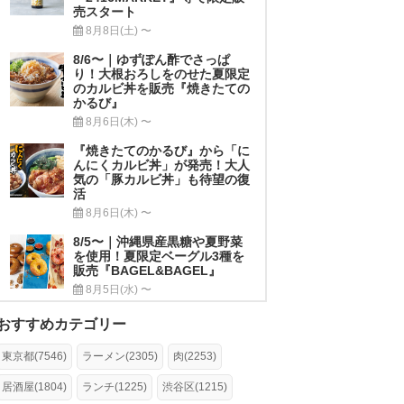
売スタート
8月8日(土) 〜
8/6〜｜ゆずぽん酢でさっぱ
り！大根おろしをのせた夏限定
のカルビ丼を販売『焼きたての
かるび』
8月6日(木) 〜
『焼きたてのかるび』から「に
んにくカルビ丼」が発売！大人
気の「豚カルビ丼」も待望の復
活
8月6日(木) 〜
8/5〜｜沖縄県産黒糖や夏野菜
を使用！夏限定ベーグル3種を
販売『BAGEL&BAGEL』
8月5日(水) 〜
おすすめカテゴリー
東京都(7546)
ラーメン(2305)
肉(2253)
居酒屋(1804)
ランチ(1225)
渋谷区(1215)