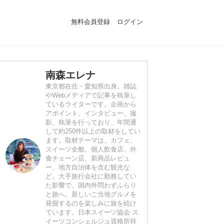
無料会員登録
ログイン
南森エレナ
東京都在住・愛知県出身。雑誌
やWebメディアで記事を執筆し
ているライターです。企画から
アポイント、インタビュー、撮
影、執筆を行っており、年間通
して約250件以上の取材をしてい
ます。取材テーマは、カフェ、
スイーツ全般。個人飲食店、外
食チェーン店、新商品レビュ
ー、地方自治体を含む観光な
ど。大手旅行会社に勤務してい
た影響で、国内外問わずふらり
と旅へ。新しいご当地グルメを
発掘するのを楽しみに旅を続け
ています。日本スイーツ協会 ス
イーツコンシェルジュ資格所持