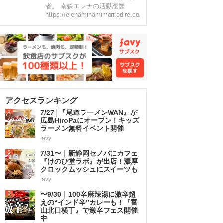
者。 南森エレナの活動履歴
https://elenaminamimori.edire.co/
アクセスランキング
1
7/27│『尾道ラーメンWAN』が
広島HiroPaにオープン！キッズ
ラーメン無料イベント開催
favy
2
7/31〜｜新静岡セノバにカフェ
『けのひ堂ラボ』が出店！濃厚
クロックムッシュにスイーツも
favy
3
〜9/30｜100辛麻辣湯に激辛超
えの“インド辛”カレーも！『富
山北口横丁』で激辛フェス開催
中