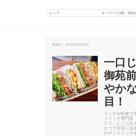
更新日： 2024年03月19日
一口
御苑
やか
目！
ランチや軽食で
ドイッチ専門店
たて」にこだわ
かつて渋谷に店を
のサンドイッチ