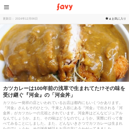
更新日： 2024年12月06日
お気に入り
4
カツカレーは100年前の浅草で生まれてた!?その味を
受け継ぐ『河金』の「河金丼」​
カツカレー発祥の店といわれているお店は都内にもいくつかあります。
『河金』さんもそのひとつ。千束と入谷にある『河金』で出される「河
金丼」がカツカレーの元祖とされています。河金丼はどんなビジュアル
なんでしょうか。また、その味はどうなのでしょうか。実際に行って食
べてみることにしました。また、どんないきさつでカツカレーは生まれ
たのでしょうか。その誕生秘話もお店の方にうかがってきました。