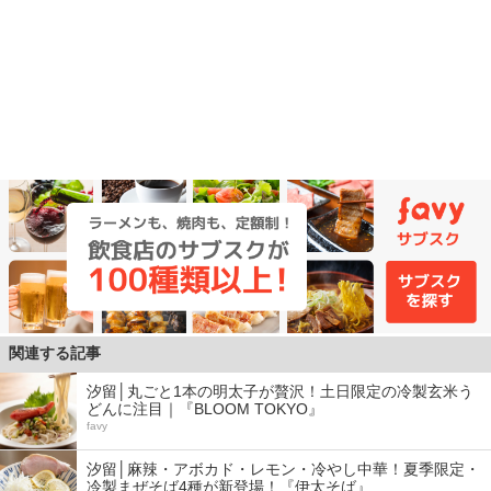
関連する記事
汐留│丸ごと1本の明太子が贅沢！土日限定の冷製玄米う
どんに注目｜『BLOOM TOKYO』
favy
汐留│麻辣・アボカド・レモン・冷やし中華！夏季限定・
冷製まぜそば4種が新登場！『伊太そば』