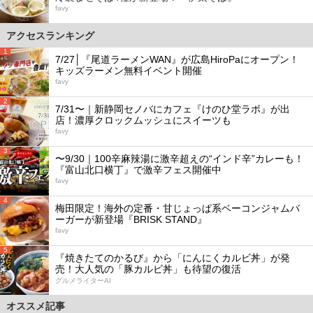
favy
アクセスランキング
1
7/27│『尾道ラーメンWAN』が広島HiroPaにオープン！
キッズラーメン無料イベント開催
favy
2
7/31〜｜新静岡セノバにカフェ『けのひ堂ラボ』が出
店！濃厚クロックムッシュにスイーツも
favy
3
〜9/30｜100辛麻辣湯に激辛超えの“インド辛”カレーも！
『富山北口横丁』で激辛フェス開催中
favy
4
梅田限定！海外の定番・甘じょっぱ系ベーコンジャムバ
ーガーが新登場『BRISK STAND』
favy
5
『焼きたてのかるび』から「にんにくカルビ丼」が発
売！大人気の「豚カルビ丼」も待望の復活
グルメライターAI
オススメ記事