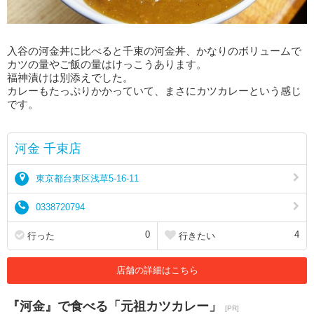
入谷の河金丼に比べると千束の河金丼、かなりのボリュームで
カツの量やご飯の量はけっこうあります。
福神漬けは別添えでした。
カレーもたっぷりかかっていて、まさにカツカレーという感じ
です。
河金 千束店
東京都台東区浅草5-16-11
0338720794
0
4
行った
行きたい
店舗の詳細はこちら
『河金』で食べる「元祖カツカレー」
[PR]