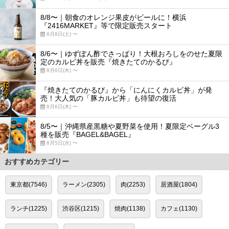
8/8〜｜朝食のオレンジ果皮がビールに！横浜
『2416MARKET』等で限定販売スタート
8月8日(土) 〜
8/6〜｜ゆずぽん酢でさっぱり！大根おろしをのせた夏限
定のカルビ丼を販売『焼きたてのかるび』
8月6日(木) 〜
『焼きたてのかるび』から「にんにくカルビ丼」が発
売！大人気の「豚カルビ丼」も待望の復活
8月6日(木) 〜
8/5〜｜沖縄県産黒糖や夏野菜を使用！夏限定ベーグル3
種を販売『BAGEL&BAGEL』
8月5日(水) 〜
おすすめカテゴリー
東京都(7546)
ラーメン(2305)
肉(2253)
居酒屋(1804)
ランチ(1225)
渋谷区(1215)
焼肉(1138)
カフェ(1130)