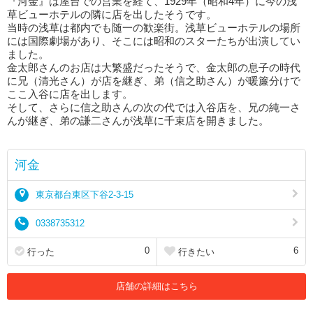
『河金』は屋台での営業を経て、1929年（昭和4年）に今の浅
草ビューホテルの隣に店を出したそうです。
当時の浅草は都内でも随一の歓楽街。浅草ビューホテルの場所
には国際劇場があり、そこには昭和のスターたちが出演してい
ました。
金太郎さんのお店は大繁盛だったそうで、金太郎の息子の時代
に兄（清光さん）が店を継ぎ、弟（信之助さん）が暖簾分けで
ここ入谷に店を出します。
そして、さらに信之助さんの次の代では入谷店を、兄の純一さ
んが継ぎ、弟の謙二さんが浅草に千束店を開きました。
河金
東京都台東区下谷2-3-15
0338735312
0
6
行った
行きたい
店舗の詳細はこちら