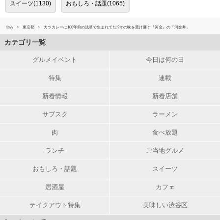
スイーツ(1130)
おもしろ・話題(1065)
favy
東京都
カツカレーは100年前の浅草で生まれてた!?その味を受け継ぐ『河金』の「河金丼」​
カテゴリ一覧
グルメイベント
今日は何の日
特集
連載
新着情報
新着店舗
サブスク
ラーメン
肉
食べ放題
ランチ
ご当地グルメ
おもしろ・話題
スイーツ
居酒屋
カフェ
テイクアウト特集
美味しい渋谷区