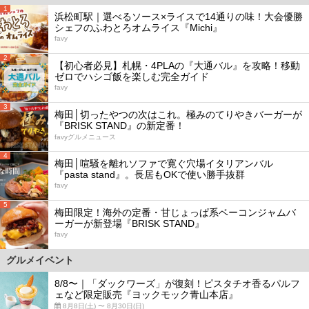
1
浜松町駅｜選べるソース×ライスで14通りの味！大会優勝
シェフのふわとろオムライス『Michi』
favy
2
【初心者必見】札幌・4PLAの『大通バル』を攻略！移動
ゼロでハシゴ飯を楽しむ完全ガイド
favy
3
梅田│切ったやつの次はこれ。極みのてりやきバーガーが
『BRISK STAND』の新定番！
favyグルメニュース
4
梅田│喧騒を離れソファで寛ぐ穴場イタリアンバル
『pasta stand』。長居もOKで使い勝手抜群
favy
5
梅田限定！海外の定番・甘じょっぱ系ベーコンジャムバ
ーガーが新登場『BRISK STAND』
favy
グルメイベント
8/8〜｜「ダックワーズ」が復刻！ピスタチオ香るパルフ
ェなど限定販売『ヨックモック青山本店』
8月8日(土) 〜 8月30日(日)