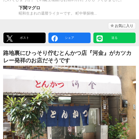
下関マグロ
昭和生まれの還暦ライターです。 町中華探検...
お気に入り
ポスト
シェア
送る
路地裏にひっそり佇むとんかつ店『河金』がカツカ
レー発祥のお店だそうです