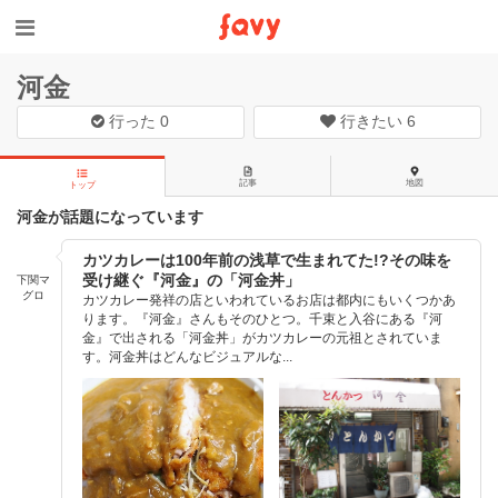
河金
行った
0
行きたい
6
記事
地図
トップ
河金が話題になっています
カツカレーは100年前の浅草で生まれてた!?その味を
受け継ぐ『河金』の「河金丼」​
下関マ
グロ
カツカレー発祥の店といわれているお店は都内にもいくつかあ
ります。『河金』さんもそのひとつ。千束と入谷にある『河
金』で出される「河金丼」がカツカレーの元祖とされていま
す。河金丼はどんなビジュアルな...