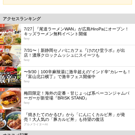
アクセスランキング
1
7/27│『尾道ラーメンWAN』が広島HiroPaにオープン！
キッズラーメン無料イベント開催
favy
2
7/31〜｜新静岡セノバにカフェ『けのひ堂ラボ』が出
店！濃厚クロックムッシュにスイーツも
favy
3
〜9/30｜100辛麻辣湯に激辛超えの“インド辛”カレーも！
『富山北口横丁』で激辛フェス開催中
favy
4
梅田限定！海外の定番・甘じょっぱ系ベーコンジャムバ
ーガーが新登場『BRISK STAND』
favy
5
『焼きたてのかるび』から「にんにくカルビ丼」が発
売！大人気の「豚カルビ丼」も待望の復活
グルメライターAI