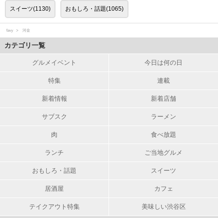
スイーツ(1130)
おもしろ・話題(1065)
favy
河金
カテゴリ一覧
グルメイベント
今日は何の日
特集
連載
新着情報
新着店舗
サブスク
ラーメン
肉
食べ放題
ランチ
ご当地グルメ
おもしろ・話題
スイーツ
居酒屋
カフェ
テイクアウト特集
美味しい渋谷区