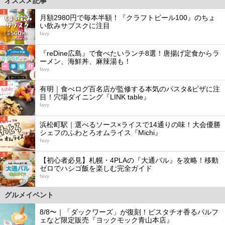
オススメ記事
1
月額2980円で毎本半額！『クラフトビール100』のちょ
い飲みサブスクに注目
favy
2
『reDine広島』で食べたいランチ8選！唐揚げ定食からラ
ーメン、海鮮丼、麻辣湯も！
favy
3
有明｜食べログ百名店が監修する本気のパスタ&ピザに注
目！穴場ダイニング『LINK table』
favy
4
浜松町駅｜選べるソース×ライスで14通りの味！大会優勝
シェフのふわとろオムライス『Michi』
favy
5
【初心者必見】札幌・4PLAの『大通バル』を攻略！移動
ゼロでハシゴ飯を楽しむ完全ガイド
favy
グルメイベント
8/8〜｜「ダックワーズ」が復刻！ピスタチオ香るパルフ
ェなど限定販売『ヨックモック青山本店』