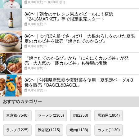
8月8日(土) 〜 8月30日(日)
8/8〜｜朝食のオレンジ果皮がビールに！横浜
『2416MARKET』等で限定販売スタート
8月8日(土) 〜
8/6〜｜ゆずぽん酢でさっぱり！大根おろしをのせた夏限
定のカルビ丼を販売『焼きたてのかるび』
8月6日(木) 〜
『焼きたてのかるび』から「にんにくカルビ丼」が発
売！大人気の「豚カルビ丼」も待望の復活
8月6日(木) 〜
8/5〜｜沖縄県産黒糖や夏野菜を使用！夏限定ベーグル3
種を販売『BAGEL&BAGEL』
8月5日(水) 〜
おすすめカテゴリー
東京都(7546)
ラーメン(2305)
肉(2253)
居酒屋(1804)
ランチ(1225)
渋谷区(1215)
焼肉(1138)
カフェ(1130)