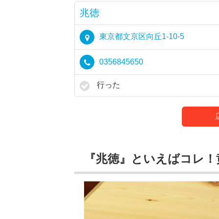
兆徳
東京都文京区向丘1-10-5
0356845650
行った
『兆徳』といえばコレ！