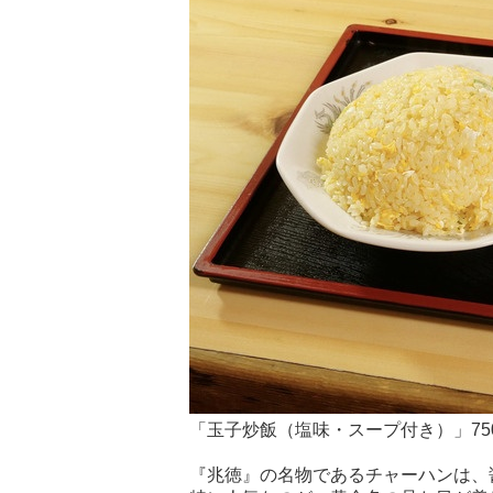
「玉子炒飯（塩味・スープ付き）」75
『兆徳』の名物であるチャーハンは、