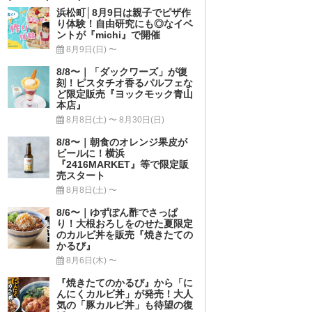
浜松町│8月9日は親子でピザ作
り体験！自由研究にも◎なイベ
ントが『michi』で開催
8月9日(日) 〜
8/8〜｜「ダックワーズ」が復
刻！ピスタチオ香るパルフェな
ど限定販売『ヨックモック青山
本店』
8月8日(土) 〜 8月30日(日)
8/8〜｜朝食のオレンジ果皮が
ビールに！横浜
『2416MARKET』等で限定販
売スタート
8月8日(土) 〜
8/6〜｜ゆずぽん酢でさっぱ
り！大根おろしをのせた夏限定
のカルビ丼を販売『焼きたての
かるび』
8月6日(木) 〜
『焼きたてのかるび』から「に
んにくカルビ丼」が発売！大人
気の「豚カルビ丼」も待望の復