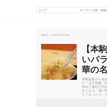
更新日： 2024年07月25日
【本
いパ
華の
本駒込駅から徒
の「玉子炒飯（
求めて連日行列
きになる「揚げ
たくなったら、