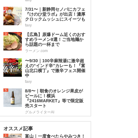
2
7/31〜｜新静岡セノバにカフェ
『けのひ堂ラボ』が出店！濃厚
クロックムッシュにスイーツも
favy
3
【広島】原爆ドーム近くのおす
すめラーメン8選！ご当地麺か
ら話題の一杯まで
ラーメン.com
4
〜9/30｜100辛麻辣湯に激辛超
えの“インド辛”カレーも！『富
山北口横丁』で激辛フェス開催
中
favy
5
8/8〜｜朝食のオレンジ果皮が
ビールに！横浜
『2416MARKET』等で限定販
売スタート
グルメライターAI
オススメ記事
1
富山｜一度食べたらやみつき！