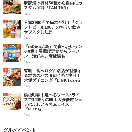
麻辣湯は具材50種から自由にカ
スタム可能『TAN TAN』
favy
2
月額2980円で毎本半額！『クラ
フトビール100』のちょい飲み
サブスクに注目
favy
3
『reDine広島』で食べたいラン
チ8選！唐揚げ定食からラーメ
ン、海鮮丼、麻辣湯も！
favy
4
有明｜食べログ百名店が監修す
る本気のパスタ&ピザに注目！
穴場ダイニング『LINK table』
favy
5
浜松町駅｜選べるソース×ライ
スで14通りの味！大会優勝シェ
フのふわとろオムライス
『Michi』
favy
グルメイベント