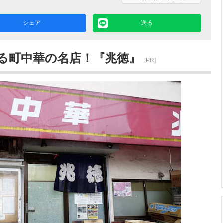
シェア
送る
れる町中華の名店！『兆徳』
[PR]