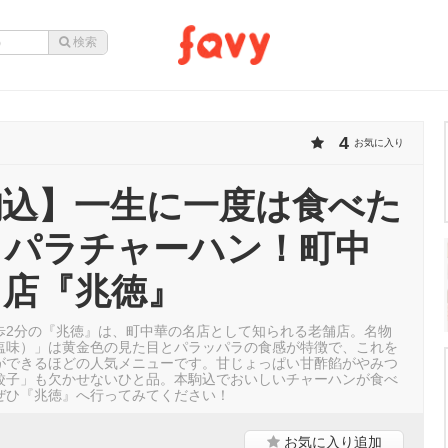
4
お気に入り
駒込】一生に一度は食べた
ラパラチャーハン！町中
名店『兆徳』
歩2分の『兆徳』は、町中華の名店として知られる老舗店。名物
塩味）」は黄金色の見た目とパラッパラの食感が特徴で、これを
ができるほどの人気メニューです。甘じょっぱい甘酢餡がやみつ
餃子」も欠かせないひと品。本駒込でおいしいチャーハンが食べ
ぜひ『兆徳』へ行ってみてください！
お気に入り
追加