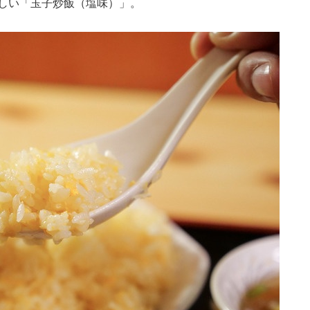
しい「玉子炒飯（塩味）」。