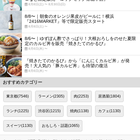
8月8日(土) 〜 8月30日(日)
8/8〜｜朝食のオレンジ果皮がビールに！横浜
『2416MARKET』等で限定販売スタート
8月8日(土) 〜
8/6〜｜ゆずぽん酢でさっぱり！大根おろしをのせた夏限
定のカルビ丼を販売『焼きたてのかるび』
8月6日(木) 〜
『焼きたてのかるび』から「にんにくカルビ丼」が発
売！大人気の「豚カルビ丼」も待望の復活
8月6日(木) 〜
おすすめカテゴリー
東京都(7546)
ラーメン(2305)
肉(2253)
居酒屋(1804)
ランチ(1225)
渋谷区(1215)
焼肉(1138)
カフェ(1130)
スイーツ(1130)
おもしろ・話題(1065)