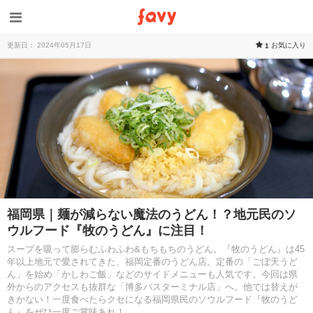
更新日： 2024年05月17日
お気に入り
1
福岡県｜麺が減らない魔法のうどん！？地元民のソ
ウルフード『牧のうどん』に注目！
スープを吸って膨らむふわふわ&もちもちのうどん。『牧のうどん』は45
年以上地元で愛されてきた、福岡定番のうどん店。定番の「ごぼ天うど
ん」を始め「かしわご飯」などのサイドメニューも人気です。今回は県
外からのアクセスも抜群な「博多バスターミナル店」へ。他では替えが
きかない！一度食べたらクセになる福岡県民のソウルフード『牧のうど
ん』をぜひ一度ご賞味あれ！