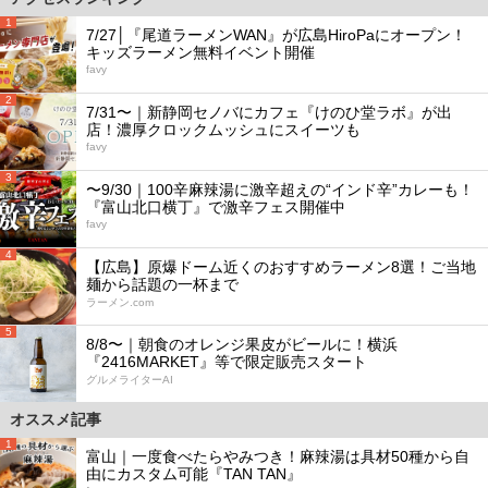
1
7/27│『尾道ラーメンWAN』が広島HiroPaにオープン！
キッズラーメン無料イベント開催
favy
2
7/31〜｜新静岡セノバにカフェ『けのひ堂ラボ』が出
店！濃厚クロックムッシュにスイーツも
favy
3
〜9/30｜100辛麻辣湯に激辛超えの“インド辛”カレーも！
『富山北口横丁』で激辛フェス開催中
favy
4
【広島】原爆ドーム近くのおすすめラーメン8選！ご当地
麺から話題の一杯まで
ラーメン.com
5
8/8〜｜朝食のオレンジ果皮がビールに！横浜
『2416MARKET』等で限定販売スタート
グルメライターAI
オススメ記事
1
富山｜一度食べたらやみつき！麻辣湯は具材50種から自
由にカスタム可能『TAN TAN』