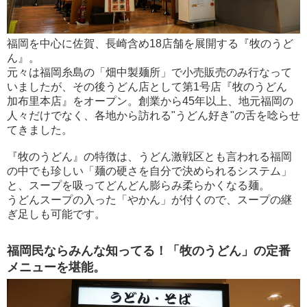
福岡を中心に佐賀、長崎含め18店舗を展開する『牧のうど
ん』。
元々は福岡糸島の「畑中製麺所」で小売販売のみ行なって
いましたが、その後うどん店として第1号店『牧のうどん
加布里本店』をオープン。創業から45年以上、地元福岡の
人々だけでなく、各地から訪れる"うどん好き"の舌を唸らせ
てきました。
『牧のうどん』の特徴は、うどん激戦区とも言われる福岡
の中でも珍しい「麺の硬さを自分で決められるシステム」
と、スープを吸ってどんどん膨らみ柔らかくなる麺。
うどんスープの入った「やかん」が付くので、スープの継
ぎ足しも可能です。
福岡民ならみんな知ってる！「牧のうどん」の定番
メニューを堪能。