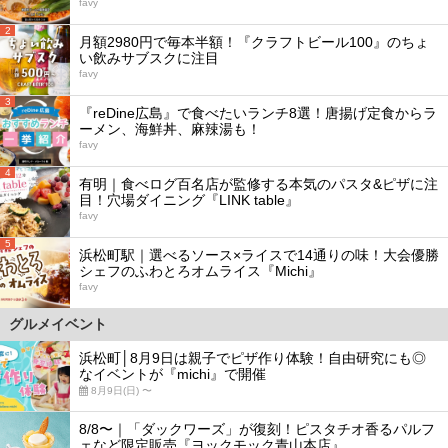
favy
2
月額2980円で毎本半額！『クラフトビール100』のちょ
い飲みサブスクに注目
favy
3
『reDine広島』で食べたいランチ8選！唐揚げ定食からラ
ーメン、海鮮丼、麻辣湯も！
favy
4
有明｜食べログ百名店が監修する本気のパスタ&ピザに注
目！穴場ダイニング『LINK table』
favy
5
浜松町駅｜選べるソース×ライスで14通りの味！大会優勝
シェフのふわとろオムライス『Michi』
favy
グルメイベント
浜松町│8月9日は親子でピザ作り体験！自由研究にも◎
なイベントが『michi』で開催
8月9日(日) 〜
8/8〜｜「ダックワーズ」が復刻！ピスタチオ香るパルフ
ェなど限定販売『ヨックモック青山本店』