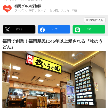
福岡グルメ探検隊
ラーメン、海鮮、明太子、もつ鍋、天ぷら、B級...
お気に入り
ポスト
シェア
送る
福岡で創業！福岡県民に45年以上愛される『牧のう
どん』