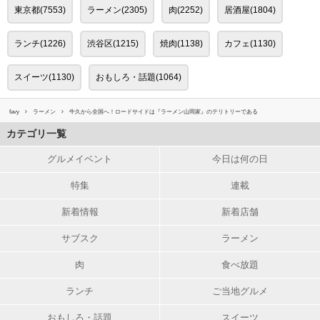
東京都(7553)
ラーメン(2305)
肉(2252)
居酒屋(1804)
ランチ(1226)
渋谷区(1215)
焼肉(1138)
カフェ(1130)
スイーツ(1130)
おもしろ・話題(1064)
favy
ラーメン
牛久から全国へ！ロードサイドは『ラーメン山岡家』のテリトリーである
カテゴリ一覧
グルメイベント
今日は何の日
特集
連載
新着情報
新着店舗
サブスク
ラーメン
肉
食べ放題
ランチ
ご当地グルメ
おもしろ・話題
スイーツ