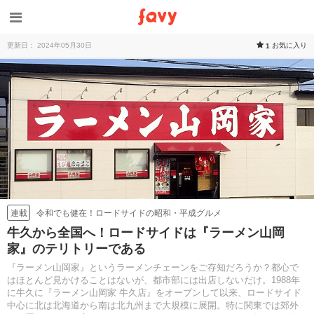
更新日： 2024年05月30日
お気に入り
1
令和でも健在！ロードサイドの昭和・平成グルメ
連載
牛久から全国へ！ロードサイドは『ラーメン山岡
家』のテリトリーである
『ラーメン山岡家』というラーメンチェーンをご存知だろうか？都心で
はほとんど見かけることはないが、都市部には出店しないだけ。1988年
に牛久に『ラーメン山岡家 牛久店』をオープンして以来、ロードサイド
中心に北は北海道から南は北九州まで大規模に展開。特に関東では郊外