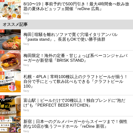
5
8/10〜19｜事前予約で500円引き！最大4時間食べ飲み放
題の夏休みビュッフェ開催『reDine 広島』
favy
オススメ記事
1
梅田│喧騒を離れソファで寛ぐ穴場イタリアンバル
『pasta stand』。長居もOKで使い勝手抜群
favy
2
梅田限定！海外の定番・甘じょっぱ系ベーコンジャムバ
ーガーが新登場『BRISK STAND』
favy
3
札幌・4PLA｜常時100種以上のクラフトビールが揃う！
自分で手にとって飲み比べもできる『クラフトビール
100』
favy
4
富山駅｜ビールだけで20種以上！独自ブレンドに“泡だ
け”も『PERFECT BEER KITCHEN』
favy
5
新宿｜日本一のグルメバーガーからスイーツまで！個性
的な10店が集うフードホール『reDine 新宿』
favy