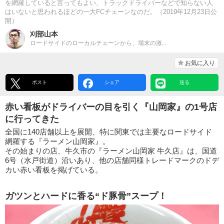
を網羅していると言ってもよい、トラックドライバーなどで知らない人
はいないと思われるほどの一大FCチェーンなのだ。（2019年12月23日公
開）
刈部山本
ロードサイドのローカルチェーンから、場末の激...
お気に入り
ポスト
シェア
送る
赤い看板がドライバーの目を引く『山岡家』の1号店
に行ってきた
全国に140店舗以上を展開、特に関東では主要なロードサイド
網羅する『ラーメン山岡家』。
その始まりの店、牛久市の『ラーメン山岡家 牛久店』は、国道
6号（水戸街道）沿いあり、他の店舗同様トレードマークのドデ
カい赤い看板を掲げている。
ガツンとハードに香る“ド豚骨”スープ！