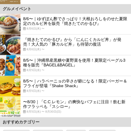
グルメイベント
8/6〜｜ゆずぽん酢でさっぱり！大根おろしをのせた夏限
定のカルビ丼を販売『焼きたてのかるび』
8月6日(木) 〜
『焼きたてのかるび』から「にんにくカルビ丼」が発
売！大人気の「豚カルビ丼」も待望の復活
8月6日(木) 〜
8/5〜｜沖縄県産黒糖や夏野菜を使用！夏限定ベーグル3
種を販売『BAGEL&BAGEL』
8月5日(水) 〜
8/5〜｜ハラペーニョの辛さが癖になる！限定バーガー＆
フライが登場『Shake Shack』
8月5日(水) 〜
〜8/30｜「C.C.レモン」の爽快なパフェに注目！飲む新
作フラッペも『スシロー』
8月5日(水) 〜 8月30日(日)
おすすめカテゴリー