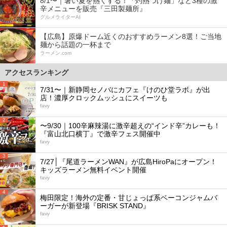
8/1〜｜暑い夏を熱くする！「灼熱つけ麺」など3種の激
辛メニューを販売『三田製麺所』
グルメライターAI
【広島】原爆ドーム近くのおすすめラーメン8選！ご当地
麺から話題の一杯まで
ラーメン.com
アクセスランキング
1
7/31〜｜新静岡セノバにカフェ『けのひ堂ラボ』が出
店！濃厚クロックムッシュにスイーツも
favy
2
〜9/30｜100辛麻辣湯に激辛超えの“インド辛”カレーも！
『富山北口横丁』で激辛フェス開催中
favy
3
7/27│『尾道ラーメンWAN』が広島HiroPaにオープン！
キッズラーメン無料イベント開催
favy
4
梅田限定！海外の定番・甘じょっぱ系ベーコンジャムバ
ーガーが新登場『BRISK STAND』
favy