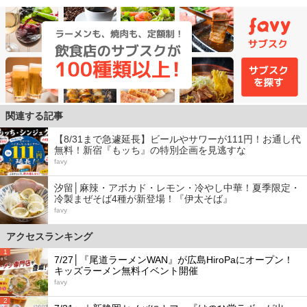
関連する記事
【8/31まで急遽延長】ビールやサワーが111円！お通し代
無料！新宿『もッち』の特別企画を見逃すな
favy
汐留│麻辣・アボカド・レモン・冷やし中華！夏季限定・
冷製まぜそば4種が新登場！『伊太そば』
favy
アクセスランキング
1
7/27│『尾道ラーメンWAN』が広島HiroPaにオープン！
キッズラーメン無料イベント開催
favy
2