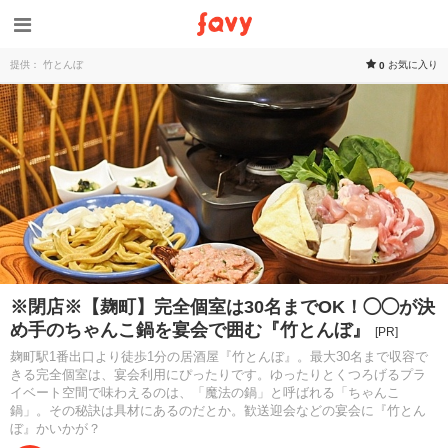
提供： 竹とんぼ
お気に入り
0
※閉店※【麹町】完全個室は30名までOK！◯◯が決
め手のちゃんこ鍋を宴会で囲む『竹とんぼ』
[PR]
麹町駅1番出口より徒歩1分の居酒屋『竹とんぼ』。最大30名まで収容で
きる完全個室は、宴会利用にぴったりです。ゆったりとくつろげるプラ
イベート空間で味わえるのは、「魔法の鍋」と呼ばれる「ちゃんこ
鍋」。その秘訣は具材にあるのだとか。歓送迎会などの宴会に『竹とん
ぼ』かいかが？