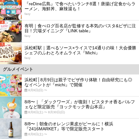
3
『reDine広島』で食べたいランチ8選！唐揚げ定食からラ
ーメン、海鮮丼、麻辣湯も！
favy
4
有明｜食べログ百名店が監修する本気のパスタ&ピザに注
目！穴場ダイニング『LINK table』
favy
5
浜松町駅｜選べるソース×ライスで14通りの味！大会優勝
シェフのふわとろオムライス『Michi』
favy
グルメイベント
浜松町│8月9日は親子でピザ作り体験！自由研究にも◎
なイベントが『michi』で開催
8月9日(日) 〜
8/8〜｜「ダックワーズ」が復刻！ピスタチオ香るパルフ
ェなど限定販売『ヨックモック青山本店』
8月8日(土) 〜 8月30日(日)
8/8〜｜朝食のオレンジ果皮がビールに！横浜
『2416MARKET』等で限定販売スタート
8月8日(土) 〜