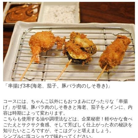
「串揚げ3本(海老、茄子、豚バラ肉のしそ巻き)」
コースには、ちゃんこ以外にもおつまみにぴったりな「串揚
げ」が登場。豚バラ肉のしそ巻きと海老、茄子をメインに、内
容は時期によって変わります。
こちらも使用する油や調理法などは、企業秘密！軽やかな食べ
ごたえとサクサク食感、そして芳ばしく仕上がった衣の秘訣を
知りたいところですが、そこはグッと堪えましょう。
シンプルに塩コショウで味わってください。