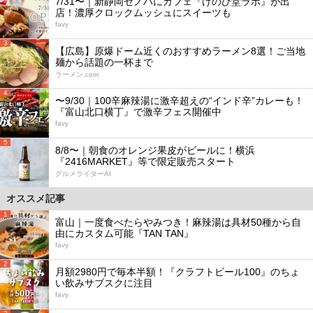
7/31〜｜新静岡セノバにカフェ『けのひ堂ラボ』が出
店！濃厚クロックムッシュにスイーツも
favy
3
【広島】原爆ドーム近くのおすすめラーメン8選！ご当地
麺から話題の一杯まで
ラーメン.com
4
〜9/30｜100辛麻辣湯に激辛超えの“インド辛”カレーも！
『富山北口横丁』で激辛フェス開催中
favy
5
8/8〜｜朝食のオレンジ果皮がビールに！横浜
『2416MARKET』等で限定販売スタート
グルメライターAI
オススメ記事
1
富山｜一度食べたらやみつき！麻辣湯は具材50種から自
由にカスタム可能『TAN TAN』
favy
2
月額2980円で毎本半額！『クラフトビール100』のちょ
い飲みサブスクに注目
favy