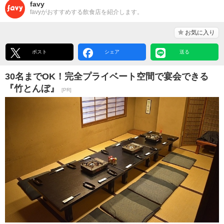
favy
favyがおすすめする飲食店を紹介します。
お気に入り
ポスト
シェア
送る
30名までOK！完全プライベート空間で宴会できる
『竹とんぼ』
[PR]