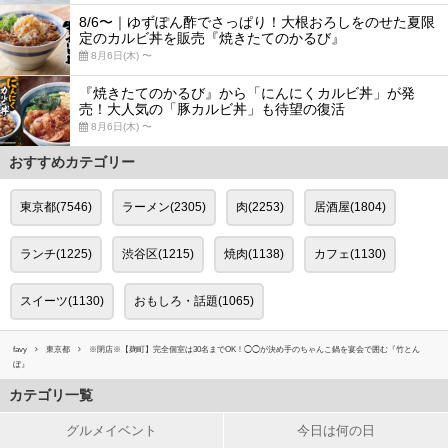
8/6〜｜ゆずぽん酢でさっぱり！大根おろしをのせた夏限
定のカルビ丼を販売『焼きたてのかるび』
8月6日(木) 〜
『焼きたてのかるび』から「にんにくカルビ丼」が発
売！大人気の「豚カルビ丼」も待望の復活
8月6日(木) 〜
おすすめカテゴリー
東京都(7546)
ラーメン(2305)
肉(2253)
居酒屋(1804)
ランチ(1225)
渋谷区(1215)
焼肉(1138)
カフェ(1130)
スイーツ(1130)
おもしろ・話題(1065)
favy
東京都
※閉店※【麹町】完全個室は30名までOK！◯◯が決め手のちゃんこ鍋を宴会で囲む『竹とん
ぼ』
カテゴリ一覧
グルメイベント
今日は何の日