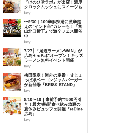
『けのひ堂ラボ』が出店！濃厚
クロックムッシュにスイーツも
favy
2
〜9/30｜100辛麻辣湯に激辛超
えの“インド辛”カレーも！『富
山北口横丁』で激辛フェス開催
中
favy
3
7/27│『尾道ラーメンWAN』が
広島HiroPaにオープン！キッズ
ラーメン無料イベント開催
favy
4
梅田限定！海外の定番・甘じょ
っぱ系ベーコンジャムバーガー
が新登場『BRISK STAND』
favy
5
8/10〜19｜事前予約で500円引
き！最大4時間食べ飲み放題の
夏休みビュッフェ開催『reDine
広島』
favy