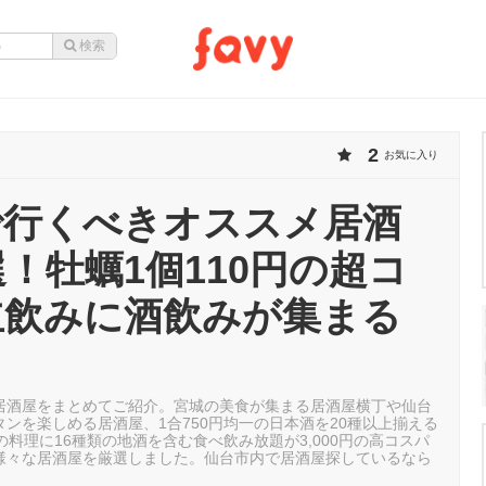
2
お気に入り
で行くべきオススメ居酒
選！牡蠣1個110円の超コ
立飲みに酒飲みが集まる
も
居酒屋をまとめてご紹介。宮城の美食が集まる居酒屋横丁や仙台
ンを楽しめる居酒屋、1合750円均一の日本酒を20種以上揃える
の料理に16種類の地酒を含む食べ飲み放題が3,000円の高コスパ
様々な居酒屋を厳選しました。仙台市内で居酒屋探しているなら