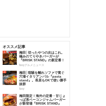
オススメ記事
1
梅田│切ったやつの次はこれ。
極みのてりやきバーガーが
『BRISK STAND』の新定番！
favyグルメニュース
2
梅田│喧騒を離れソファで寛ぐ
穴場イタリアンバル『pasta
stand』。長居もOKで使い勝手
抜群
favy
3
梅田限定！海外の定番・甘じょ
っぱ系ベーコンジャムバーガー
が新登場『BRISK STAND』