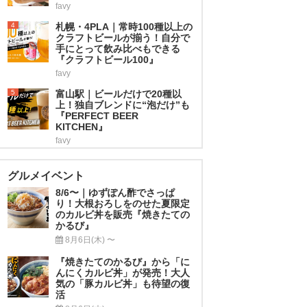
favy
4
札幌・4PLA｜常時100種以上の
クラフトビールが揃う！自分で
手にとって飲み比べもできる
『クラフトビール100』
favy
5
富山駅｜ビールだけで20種以
上！独自ブレンドに“泡だけ”も
『PERFECT BEER
KITCHEN』
favy
グルメイベント
8/6〜｜ゆずぽん酢でさっぱ
り！大根おろしをのせた夏限定
のカルビ丼を販売『焼きたての
かるび』
8月6日(木) 〜
『焼きたてのかるび』から「に
んにくカルビ丼」が発売！大人
気の「豚カルビ丼」も待望の復
活