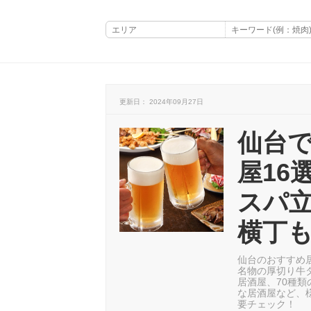
更新日： 2024年09月27日
仙台
屋16
スパ
横丁
仙台のおすすめ
名物の厚切り牛タ
居酒屋、70種類
な居酒屋など、
要チェック！