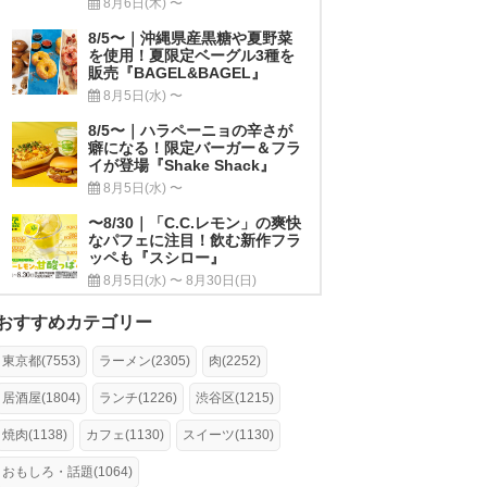
8月6日(木) 〜
8/5〜｜沖縄県産黒糖や夏野菜
を使用！夏限定ベーグル3種を
販売『BAGEL&BAGEL』
8月5日(水) 〜
8/5〜｜ハラペーニョの辛さが
癖になる！限定バーガー＆フラ
イが登場『Shake Shack』
8月5日(水) 〜
〜8/30｜「C.C.レモン」の爽快
なパフェに注目！飲む新作フラ
ッペも『スシロー』
8月5日(水) 〜 8月30日(日)
おすすめカテゴリー
東京都(7553)
ラーメン(2305)
肉(2252)
居酒屋(1804)
ランチ(1226)
渋谷区(1215)
焼肉(1138)
カフェ(1130)
スイーツ(1130)
おもしろ・話題(1064)