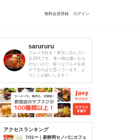
無料会員登録
ログイン
sarururu
グルメ大好き！東京に住んでい
る20代です。食べ物は嫌いなも
のないので、様々なグルメを紹
介できればと思っています。よ
ろしくお願いします！
アクセスランキング
1
7/31〜｜新静岡セノバにカフェ