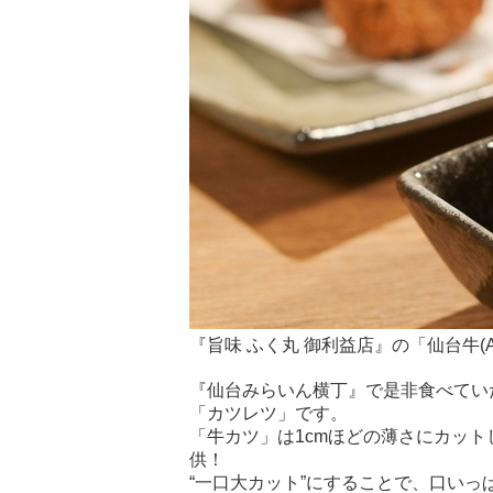
『旨味 ふく丸 御利益店』の「仙台牛(A
『仙台みらいん横丁』で是非食べてい
「カツレツ」です。
「牛カツ」は1cmほどの薄さにカッ
供！
“一口大カット”にすることで、口い