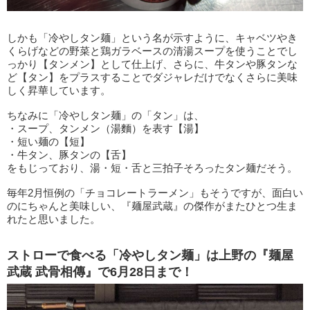
しかも「冷やしタン麺」という名が示すように、キャベツやき
くらげなどの野菜と鶏ガラベースの清湯スープを使うことでし
っかり【タンメン】として仕上げ、さらに、牛タンや豚タンな
ど【タン】をプラスすることでダジャレだけでなくさらに美味
しく昇華しています。
ちなみに「冷やしタン麺」の「タン」は、
・スープ、タンメン（湯麵）を表す【湯】
・短い麺の【短】
・牛タン、豚タンの【舌】
をもじっており、湯・短・舌と三拍子そろったタン麺だそう。
毎年2月恒例の「チョコレートラーメン」もそうですが、面白い
のにちゃんと美味しい、『麺屋武蔵』の傑作がまたひとつ生ま
れたと思いました。
ストローで食べる「冷やしタン麺」は上野の『麺屋
武蔵 武骨相傳』で6月28日まで！