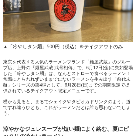
▲「冷やしタン麺」500円（税込）※テイクアウトのみ
東京を代表する人気のラーメンブランド『麺屋武蔵』のグルー
プ店、上野の『麺屋武蔵 武骨相傳』で、6月12日(金)に突如登場
した「冷やしタン麺」は、なんとストローで食べるラーメン！
常識にとらわれずいままでにないラーメンを生み出す「前代未
麺」シリーズの第4弾として、6月28日(日)までの期間限定で提
供されているテイクアウト限定メニューです。
横から見ると、まるでシェイクやタピオカドリンクのよう。道
ですれ違うひとも、これがラーメンだとは誰も思わないでしょ
う。
涼やかなジュレスープが短い麺によく絡む、夏にピ