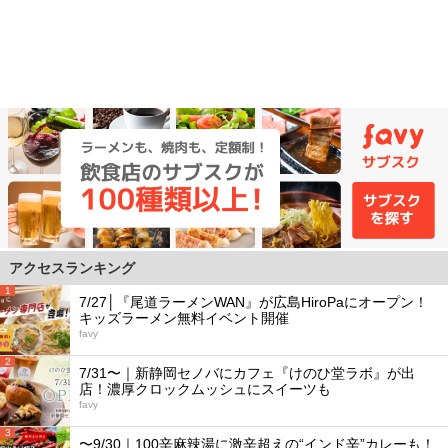
アクセスランキング
1
7/27│『尾道ラーメンWAN』が広島HiroPaにオープン！
キッズラーメン無料イベント開催
favy
2
7/31〜｜新静岡セノバにカフェ『けのひ堂ラボ』が出
店！濃厚クロックムッシュにスイーツも
favy
3
〜9/30｜100辛麻辣湯に激辛超えの“インド辛”カレーも！