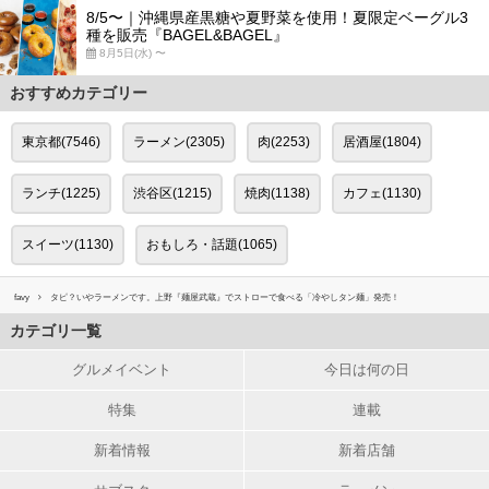
8/5〜｜沖縄県産黒糖や夏野菜を使用！夏限定ベーグル3
種を販売『BAGEL&BAGEL』
8月5日(水) 〜
おすすめカテゴリー
東京都(7546)
ラーメン(2305)
肉(2253)
居酒屋(1804)
ランチ(1225)
渋谷区(1215)
焼肉(1138)
カフェ(1130)
スイーツ(1130)
おもしろ・話題(1065)
favy
タピ？いやラーメンです。上野『麺屋武蔵』でストローで食べる「冷やしタン麺」発売！
カテゴリ一覧
グルメイベント
今日は何の日
特集
連載
新着情報
新着店舗