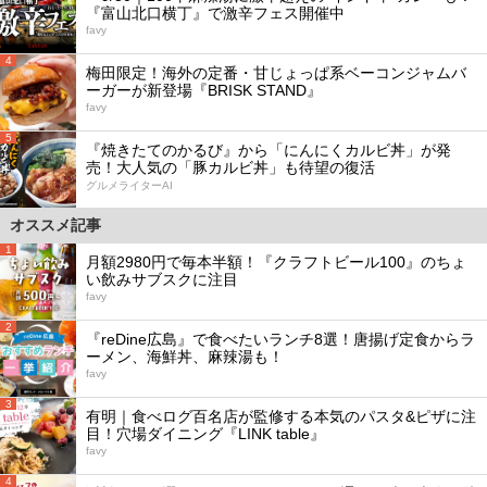
『富山北口横丁』で激辛フェス開催中
favy
4
梅田限定！海外の定番・甘じょっぱ系ベーコンジャムバ
ーガーが新登場『BRISK STAND』
favy
5
『焼きたてのかるび』から「にんにくカルビ丼」が発
売！大人気の「豚カルビ丼」も待望の復活
グルメライターAI
オススメ記事
1
月額2980円で毎本半額！『クラフトビール100』のちょ
い飲みサブスクに注目
favy
2
『reDine広島』で食べたいランチ8選！唐揚げ定食からラ
ーメン、海鮮丼、麻辣湯も！
favy
3
有明｜食べログ百名店が監修する本気のパスタ&ピザに注
目！穴場ダイニング『LINK table』
favy
4