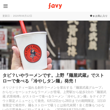
更新日： 2020年06月12日
お気に入り
0
タピ？いやラーメンです。上野『麺屋武蔵』でスト
ローで食べる「冷やしタン麺」発売！
オリジナリティー溢れる創作ラーメンを輩出する『麺屋武蔵グループ』
からセンセーショナルなラーメンが登場。上野駅から徒歩1分の『麺屋武
蔵 武骨相傳』がストローで食べるラーメン「冷やしタン麺」をテイクア
ウト限定メニューとして発売。6月12日から28日までの期間限定、1日10
食限定で発売中。麺をストローで吸うとは前代未聞！全く想像もつかな
いので早速食べに行ってきました。（2020年6月12日公開）