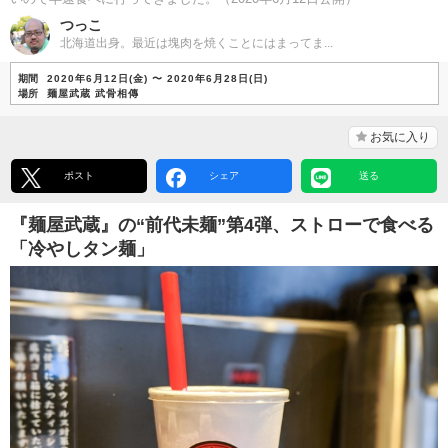
つっこ
北海道出身。最近は塊肉を焼くことにはまってま...
期間
2020年6月12日(金) 〜 2020年6月28日(日)
場所
麺屋武蔵 武骨相傳
お気に入り
ポスト
シェア
送る
『麺屋武蔵』の“前代未麺”第4弾、ストローで食べる
「冷やしタン麺」