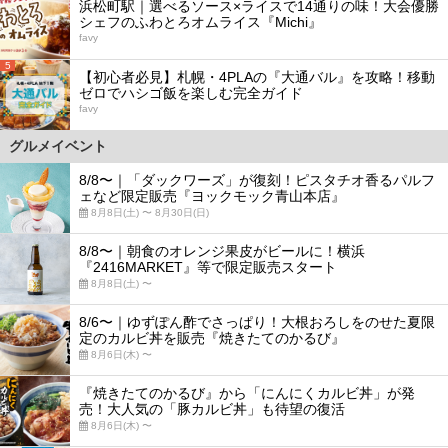
浜松町駅｜選べるソース×ライスで14通りの味！大会優勝
シェフのふわとろオムライス『Michi』
favy
5
【初心者必見】札幌・4PLAの『大通バル』を攻略！移動
ゼロでハシゴ飯を楽しむ完全ガイド
favy
グルメイベント
8/8〜｜「ダックワーズ」が復刻！ピスタチオ香るパルフ
ェなど限定販売『ヨックモック青山本店』
8月8日(土) 〜 8月30日(日)
8/8〜｜朝食のオレンジ果皮がビールに！横浜
『2416MARKET』等で限定販売スタート
8月8日(土) 〜
8/6〜｜ゆずぽん酢でさっぱり！大根おろしをのせた夏限
定のカルビ丼を販売『焼きたてのかるび』
8月6日(木) 〜
『焼きたてのかるび』から「にんにくカルビ丼」が発
売！大人気の「豚カルビ丼」も待望の復活
8月6日(木) 〜