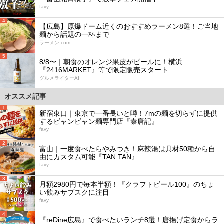
favy
4
【広島】原爆ドーム近くのおすすめラーメン8選！ご当地
麺から話題の一杯まで
ラーメン.com
5
8/8〜｜朝食のオレンジ果皮がビールに！横浜
『2416MARKET』等で限定販売スタート
グルメライターAI
オススメ記事
1
新宿東口｜東京で一番長いと噂！7mの麺を切らずに提供
するビャンビャン麺専門店『秦唐記』
favy
2
富山｜一度食べたらやみつき！麻辣湯は具材50種から自
由にカスタム可能『TAN TAN』
favy
3
月額2980円で毎本半額！『クラフトビール100』のちょ
い飲みサブスクに注目
favy
4
『reDine広島』で食べたいランチ8選！唐揚げ定食からラ