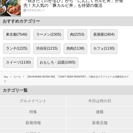
『焼きたてのかるび』から「にんにくカルビ丼」が発
売！大人気の「豚カルビ丼」も待望の復活
8月6日(木) 〜
おすすめカテゴリー
東京都(7546)
ラーメン(2305)
肉(2253)
居酒屋(1804)
ランチ(1225)
渋谷区(1215)
焼肉(1138)
カフェ(1130)
スイーツ(1130)
おもしろ・話題(1065)
favy
ビール
【MURAKAMI SEVEN IPA】「CRAFT BEER PASSPORT」で飲めるクラフトビール31種完全ガイ
ド
カテゴリ一覧
グルメイベント
今日は何の日
特集
連載
新着情報
新着店舗