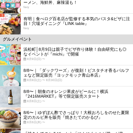
ーメン、海鮮丼、麻辣湯も！
favy
5
有明｜食べログ百名店が監修する本気のパスタ&ピザに注
目！穴場ダイニング『LINK table』
favy
グルメイベント
浜松町│8月9日は親子でピザ作り体験！自由研究にも◎
なイベントが『michi』で開催
8月9日(日) 〜
8/8〜｜「ダックワーズ」が復刻！ピスタチオ香るパルフ
ェなど限定販売『ヨックモック青山本店』
8月8日(土) 〜 8月30日(日)
8/8〜｜朝食のオレンジ果皮がビールに！横浜
『2416MARKET』等で限定販売スタート
8月8日(土) 〜
8/6〜｜ゆずぽん酢でさっぱり！大根おろしをのせた夏限
定のカルビ丼を販売『焼きたてのかるび』
8月6日(木) 〜