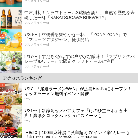
グルメライターAI
中津川初！クラフトビール3銘柄が誕生。自然や歴史を表
現した一杯『NAKATSUGAWA BREWERY』
グルメライターAI
7/28〜｜柑橘香る爽やかな一杯！『YONA YONA』で
「フルーツデタジャン」提供開始
グルメライターAI
8/17〜｜すだち×かぼすの爽やかな酸味！『スプリングバ
レーブルワリー』の限定クラフトビールに注目
グルメライターAI
アクセスランキング
1
7/27│『尾道ラーメンWAN』が広島HiroPaにオープン！
キッズラーメン無料イベント開催
favy
2
7/31〜｜新静岡セノバにカフェ『けのひ堂ラボ』が出
店！濃厚クロックムッシュにスイーツも
favy
3
〜9/30｜100辛麻辣湯に激辛超えの“インド辛”カレーも！
『富山北口横丁』で激辛フェス開催中