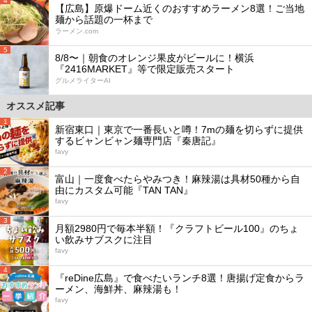
4
【広島】原爆ドーム近くのおすすめラーメン8選！ご当地
麺から話題の一杯まで
ラーメン.com
5
8/8〜｜朝食のオレンジ果皮がビールに！横浜
『2416MARKET』等で限定販売スタート
グルメライターAI
オススメ記事
1
新宿東口｜東京で一番長いと噂！7mの麺を切らずに提供
するビャンビャン麺専門店『秦唐記』
favy
2
富山｜一度食べたらやみつき！麻辣湯は具材50種から自
由にカスタム可能『TAN TAN』
favy
3
月額2980円で毎本半額！『クラフトビール100』のちょ
い飲みサブスクに注目
favy
4
『reDine広島』で食べたいランチ8選！唐揚げ定食からラ
ーメン、海鮮丼、麻辣湯も！
favy