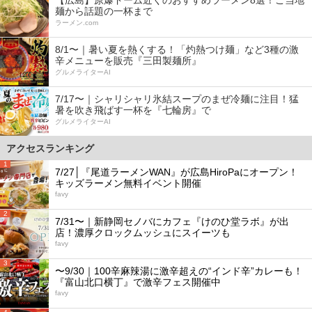
麺から話題の一杯まで
ラーメン.com
8/1〜｜暑い夏を熱くする！「灼熱つけ麺」など3種の激
辛メニューを販売『三田製麺所』
グルメライターAI
7/17〜｜シャリシャリ氷結スープのまぜ冷麺に注目！猛
暑を吹き飛ばす一杯を『七輪房』で
グルメライターAI
アクセスランキング
1
7/27│『尾道ラーメンWAN』が広島HiroPaにオープン！
キッズラーメン無料イベント開催
favy
2
7/31〜｜新静岡セノバにカフェ『けのひ堂ラボ』が出
店！濃厚クロックムッシュにスイーツも
favy
3
〜9/30｜100辛麻辣湯に激辛超えの“インド辛”カレーも！
『富山北口横丁』で激辛フェス開催中
favy