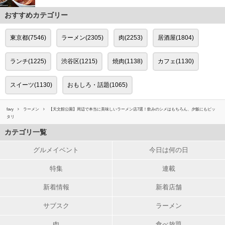
おすすめカテゴリー
東京都(7546)
ラーメン(2305)
肉(2253)
居酒屋(1804)
ランチ(1225)
渋谷区(1215)
焼肉(1138)
カフェ(1130)
スイーツ(1130)
おもしろ・話題(1065)
favy
ラーメン
【天文館公園】周辺で本当に美味しいラーメン店7選！飲みのシメはもちろん、夕飯にもピッ
タリ
カテゴリ一覧
グルメイベント
今日は何の日
特集
連載
新着情報
新着店舗
サブスク
ラーメン
肉
食べ放題