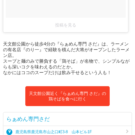
投稿を見る
天文館公園から徒歩4分の『らぁめん専門 さだ』は、ラーメン
の有名店『のり一』で経験を積んだ大将がオープンしたラーメ
ン店。
スープと麺のみで勝負する「鶏そば」が名物で、シンプルなが
らも深いコクを味わえるのだとか。
なかにはココのスープだけは飲み干せるという人も！
天文館公園近く『らぁめん専門 さだ』の
鶏そばを食べに行く
らぁめん専門さだ
鹿児島県鹿児島市山之口町3-8 山本ビル1F