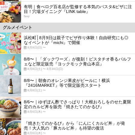
5
有明｜食べログ百名店が監修する本気のパスタ&ピザに注
目！穴場ダイニング『LINK table』
favy
グルメイベント
浜松町│8月9日は親子でピザ作り体験！自由研究にも◎
なイベントが『michi』で開催
8月9日(日) 〜
8/8〜｜「ダックワーズ」が復刻！ピスタチオ香るパルフ
ェなど限定販売『ヨックモック青山本店』
8月8日(土) 〜 8月30日(日)
8/8〜｜朝食のオレンジ果皮がビールに！横浜
『2416MARKET』等で限定販売スタート
8月8日(土) 〜
8/6〜｜ゆずぽん酢でさっぱり！大根おろしをのせた夏限
定のカルビ丼を販売『焼きたてのかるび』
8月6日(木) 〜
『焼きたてのかるび』から「にんにくカルビ丼」が発
売！大人気の「豚カルビ丼」も待望の復活
8月6日(木) 〜