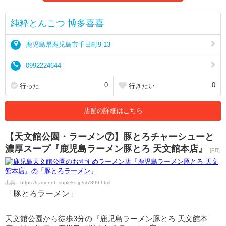
純粋とんこつ 博多喜喜
鹿児島県鹿児島市千日町9-13
0992224644
0
0
行った
行きたい
店舗の詳細はこちら
【天文館公園・ラーメン⑦】豚とろチャーシューと
濃厚スープ『鹿児島ラーメン豚とろ 天文館本店』
[PR]
出典：https://ramendb.supleks.jp/s/7899.html
「豚とろラーメン」
天文館公園から徒歩3分の『鹿児島ラーメン豚とろ 天文館本