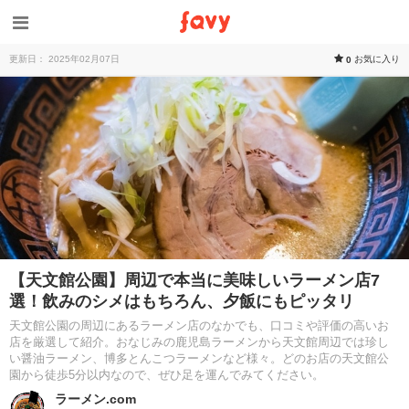
更新日： 2025年02月07日
お気に入り
0
【天文館公園】周辺で本当に美味しいラーメン店7
選！飲みのシメはもちろん、夕飯にもピッタリ
天文館公園の周辺にあるラーメン店のなかでも、口コミや評価の高いお
店を厳選して紹介。おなじみの鹿児島ラーメンから天文館周辺では珍し
い醤油ラーメン、博多とんこつラーメンなど様々。どのお店の天文館公
園から徒歩5分以内なので、ぜひ足を運んでみてください。
ラーメン.com