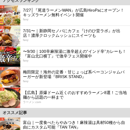
アクセスランキング
1
7/27│『尾道ラーメンWAN』が広島HiroPaにオープン！
キッズラーメン無料イベント開催
favy
2
7/31〜｜新静岡セノバにカフェ『けのひ堂ラボ』が出
店！濃厚クロックムッシュにスイーツも
favy
3
〜9/30｜100辛麻辣湯に激辛超えの“インド辛”カレーも！
『富山北口横丁』で激辛フェス開催中
favy
4
梅田限定！海外の定番・甘じょっぱ系ベーコンジャムバ
ーガーが新登場『BRISK STAND』
favy
5
【広島】原爆ドーム近くのおすすめラーメン8選！ご当地
麺から話題の一杯まで
ラーメン.com
オススメ記事
1
富山｜一度食べたらやみつき！麻辣湯は具材50種から自
由にカスタム可能『TAN TAN』