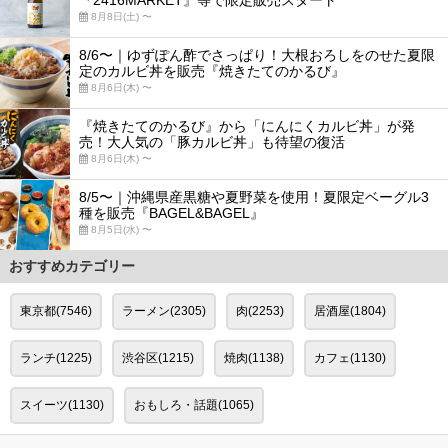
8月8日(土) 〜
8/6〜｜ゆずぽん酢でさっぱり！大根おろしをのせた夏限
定のカルビ丼を販売『焼きたてのかるび』
8月6日(木) 〜
『焼きたてのかるび』から「にんにくカルビ丼」が発
売！大人気の「豚カルビ丼」も待望の復活
8月6日(木) 〜
8/5〜｜沖縄県産黒糖や夏野菜を使用！夏限定ベーグル3
種を販売『BAGEL&BAGEL』
8月5日(水) 〜
おすすめカテゴリー
東京都(7546)
ラーメン(2305)
肉(2253)
居酒屋(1804)
ランチ(1225)
渋谷区(1215)
焼肉(1138)
カフェ(1130)
スイーツ(1130)
おもしろ・話題(1065)