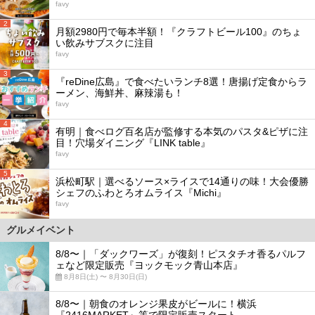
favy
2
月額2980円で毎本半額！『クラフトビール100』のちょ
い飲みサブスクに注目
favy
3
『reDine広島』で食べたいランチ8選！唐揚げ定食からラ
ーメン、海鮮丼、麻辣湯も！
favy
4
有明｜食べログ百名店が監修する本気のパスタ&ピザに注
目！穴場ダイニング『LINK table』
favy
5
浜松町駅｜選べるソース×ライスで14通りの味！大会優勝
シェフのふわとろオムライス『Michi』
favy
グルメイベント
8/8〜｜「ダックワーズ」が復刻！ピスタチオ香るパルフ
ェなど限定販売『ヨックモック青山本店』
8月8日(土) 〜 8月30日(日)
8/8〜｜朝食のオレンジ果皮がビールに！横浜
『2416MARKET』等で限定販売スタート