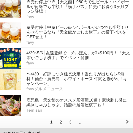
※受付停止中※【天文館】980円で生ビール・ハイボー
ルが何杯でも半額！「横丁パス」に更にお得な3ヶ月プ
ラン登場！
favy
※受付停止中※ビール&ハイボールがいつでも半額！せ
んべろするなら『天文館かごしま横丁』の横丁パスを
GETせよ！
favy
4/29~5/6│友達登録で「チルぽん」が1杯100円！『天文
館かごしま横丁』でイベント開催
favy
〜4/30｜好評につき延長決定！当たりが出たら1杯無
料！仙台・鹿児島「ホワイトホース 仲間と揚がれ！キ
ャンペーン」
favyグルメニュース
鹿児島・天文館のオススメ居酒屋10選！豪快刺し盛に
黒豚しゃぶしゃぶ、話題の居酒屋横丁も！
Temisan
1
2
3
…