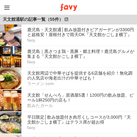
天文館通駅の記事一覧（55件）
鹿児島・天文館通│飲み放題付きビアガーデンが3300円
と超格安！屋根付きで雨天OK『天文館かごしま横丁』
favy
鹿児島｜黒さつま鶏・黒豚・郷土料理！鹿児島グルメが
集まる『天文館かごしま横丁』
favy
天文館周辺で中華そばを提供する6店舗を紹介！無化調
の人気店や海老出汁の中華そばも！
ラーメン.com
天文館「せんべろ」居酒屋5選！1200円の飲み放題、ビ
ール1杯250円の店も！
飲みたガール
平日限定│飲み放題付き肉尽くしコースが3,000円『天
文館かごしま横丁』はテラス席が超お得
favy