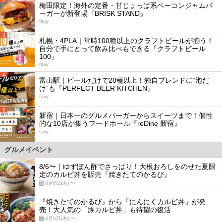
梅田限定！海外の定番・甘じょっぱ系ベーコンジャムバ
ーガーが新登場『BRISK STAND』
favy
3
札幌・4PLA｜常時100種以上のクラフトビールが揃う！
自分で手にとって飲み比べもできる『クラフトビール
100』
favy
4
富山駅｜ビールだけで20種以上！独自ブレンドに“泡だ
け”も『PERFECT BEER KITCHEN』
favy
5
新宿｜日本一のグルメバーガーからスイーツまで！個性
的な10店が集うフードホール『reDine 新宿』
favy
グルメイベント
8/6〜｜ゆずぽん酢でさっぱり！大根おろしをのせた夏限
定のカルビ丼を販売『焼きたてのかるび』
8月6日(木) 〜
『焼きたてのかるび』から「にんにくカルビ丼」が発
売！大人気の「豚カルビ丼」も待望の復活
8月6日(木) 〜