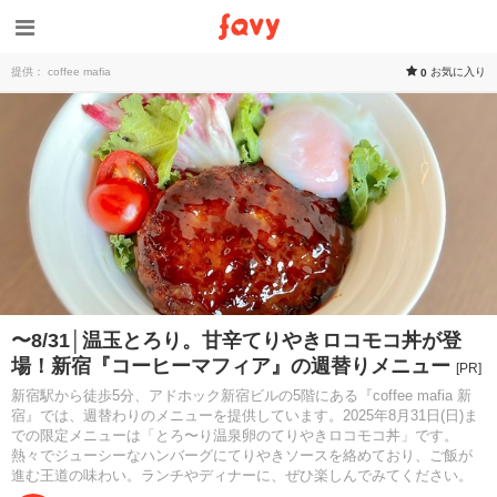
提供： coffee mafia
お気に入り
0
〜8/31│温玉とろり。甘辛てりやきロコモコ丼が登
場！新宿『コーヒーマフィア』の週替りメニュー
[PR]
新宿駅から徒歩5分、アドホック新宿ビルの5階にある『coffee mafia 新
宿』では、週替わりのメニューを提供しています。2025年8月31日(日)ま
での限定メニューは「とろ〜り温泉卵のてりやきロコモコ丼」です。
熱々でジューシーなハンバーグにてりやきソースを絡めており、ご飯が
進む王道の味わい。ランチやディナーに、ぜひ楽しんでみてください。