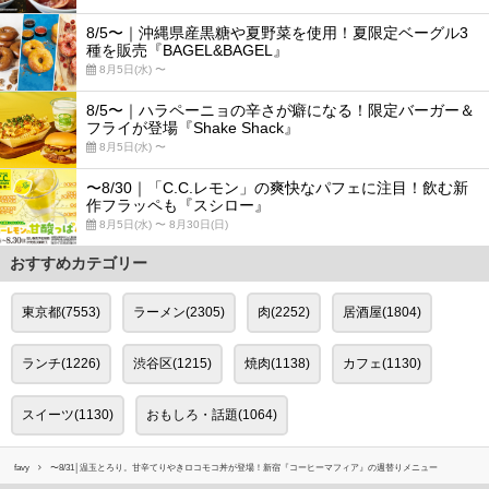
8/5〜｜沖縄県産黒糖や夏野菜を使用！夏限定ベーグル3
種を販売『BAGEL&BAGEL』
8月5日(水) 〜
8/5〜｜ハラペーニョの辛さが癖になる！限定バーガー＆
フライが登場『Shake Shack』
8月5日(水) 〜
〜8/30｜「C.C.レモン」の爽快なパフェに注目！飲む新
作フラッペも『スシロー』
8月5日(水) 〜 8月30日(日)
おすすめカテゴリー
東京都(7553)
ラーメン(2305)
肉(2252)
居酒屋(1804)
ランチ(1226)
渋谷区(1215)
焼肉(1138)
カフェ(1130)
スイーツ(1130)
おもしろ・話題(1064)
favy
〜8/31│温玉とろり。甘辛てりやきロコモコ丼が登場！新宿『コーヒーマフィア』の週替りメニュー