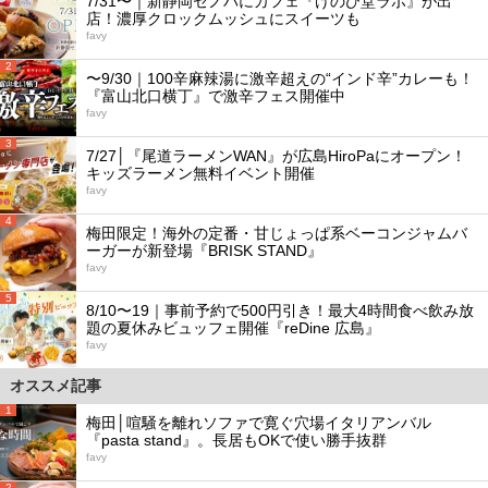
7/31〜｜新静岡セノバにカフェ『けのひ堂ラボ』が出
店！濃厚クロックムッシュにスイーツも
favy
2
〜9/30｜100辛麻辣湯に激辛超えの“インド辛”カレーも！
『富山北口横丁』で激辛フェス開催中
favy
3
7/27│『尾道ラーメンWAN』が広島HiroPaにオープン！
キッズラーメン無料イベント開催
favy
4
梅田限定！海外の定番・甘じょっぱ系ベーコンジャムバ
ーガーが新登場『BRISK STAND』
favy
5
8/10〜19｜事前予約で500円引き！最大4時間食べ飲み放
題の夏休みビュッフェ開催『reDine 広島』
favy
オススメ記事
1
梅田│喧騒を離れソファで寛ぐ穴場イタリアンバル
『pasta stand』。長居もOKで使い勝手抜群
favy
2