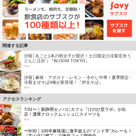
関連する記事
汐留│丸ごと1本の明太子が贅沢！土日限定の冷製玄米う
どんに注目｜『BLOOM TOKYO』
favy
汐留│麻辣・アボカド・レモン・冷やし中華！夏季限定・
冷製まぜそば4種が新登場！『伊太そば』
favy
アクセスランキング
1
7/31〜｜新静岡セノバにカフェ『けのひ堂ラボ』が出
店！濃厚クロックムッシュにスイーツも
favy
2
〜9/30｜100辛麻辣湯に激辛超えの“インド辛”カレーも！
『富山北口横丁』で激辛フェス開催中