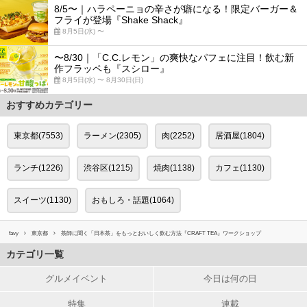
8/5〜｜ハラペーニョの辛さが癖になる！限定バーガー＆
フライが登場『Shake Shack』
8月5日(水) 〜
〜8/30｜「C.C.レモン」の爽快なパフェに注目！飲む新
作フラッペも『スシロー』
8月5日(水) 〜 8月30日(日)
おすすめカテゴリー
東京都(7553)
ラーメン(2305)
肉(2252)
居酒屋(1804)
ランチ(1226)
渋谷区(1215)
焼肉(1138)
カフェ(1130)
スイーツ(1130)
おもしろ・話題(1064)
favy
東京都
茶師に聞く「日本茶」をもっとおいしく飲む方法『CRAFT TEA』ワークショップ
カテゴリ一覧
グルメイベント
今日は何の日
特集
連載