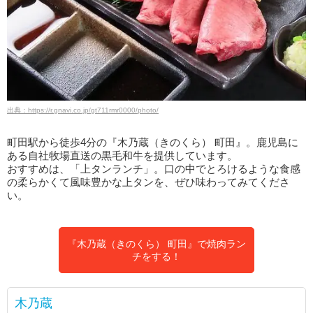
出典：https://r.gnavi.co.jp/gt711rmr0000/photo/
町田駅から徒歩4分の『木乃蔵（きのくら） 町田』。鹿児島に
ある自社牧場直送の黒毛和牛を提供しています。
おすすめは、「上タンランチ」。口の中でとろけるような食感
の柔らかくて風味豊かな上タンを、ぜひ味わってみてくださ
い。
『木乃蔵（きのくら） 町田』で焼肉ラン
チをする！
木乃蔵