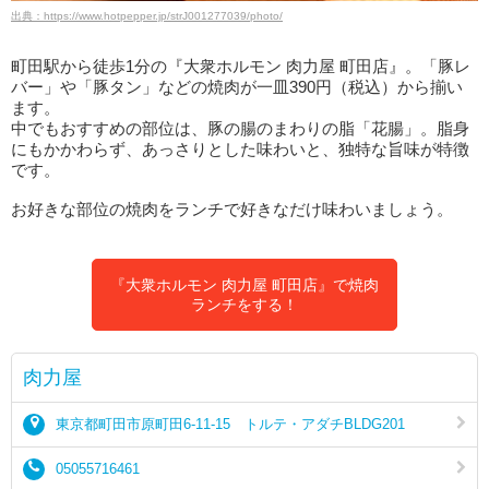
出典：https://www.hotpepper.jp/strJ001277039/photo/
町田駅から徒歩1分の『大衆ホルモン 肉力屋 町田店』。「豚レ
バー」や「豚タン」などの焼肉が一皿390円（税込）から揃い
ます。
中でもおすすめの部位は、豚の腸のまわりの脂「花腸」。脂身
にもかかわらず、あっさりとした味わいと、独特な旨味が特徴
です。
お好きな部位の焼肉をランチで好きなだけ味わいましょう。
『大衆ホルモン 肉力屋 町田店』で焼肉
ランチをする！
肉力屋
東京都町田市原町田6‐11-15 トルテ・アダチBLDG201
05055716461