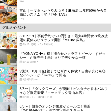
favy
5
富山｜一度食べたらやみつき！麻辣湯は具材50種から自
由にカスタム可能『TAN TAN』
favy
グルメイベント
8/10〜19｜事前予約で500円引き！最大4時間食べ飲み放
題の夏休みビュッフェ開催『reDine 広島』
8月10日(月) 〜 8月19日(水)
『YONA YONA』初！凍らせたクラフトビール「すだッ
シー」が販売中！果汁入りで爽やかな一杯
8月10日(月) 〜
浜松町│8月9日は親子でピザ作り体験！自由研究にも◎
なイベントが『michi』で開催
8月9日(日) 〜
8/8〜｜「ダックワーズ」が復刻！ピスタチオ香るパルフ
ェなど限定販売『ヨックモック青山本店』
8月8日(土) 〜 8月30日(日)
8/8〜｜朝食のオレンジ果皮がビールに！横浜
『2416MARKET』等で限定販売スタート