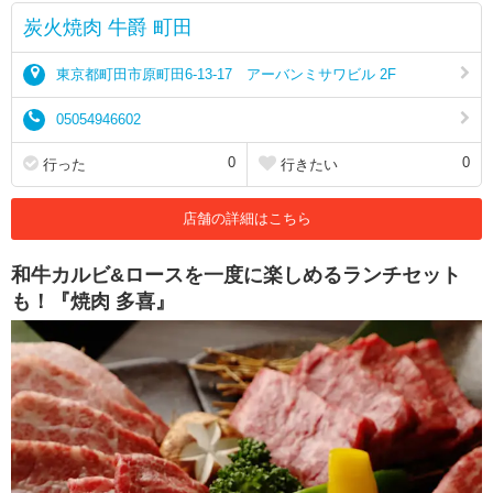
炭火焼肉 牛爵 町田
東京都町田市原町田6-13-17 アーバンミサワビル 2F
05054946602
0
0
行った
行きたい
店舗の詳細はこちら
和牛カルビ&ロースを一度に楽しめるランチセット
も！『焼肉 多喜』