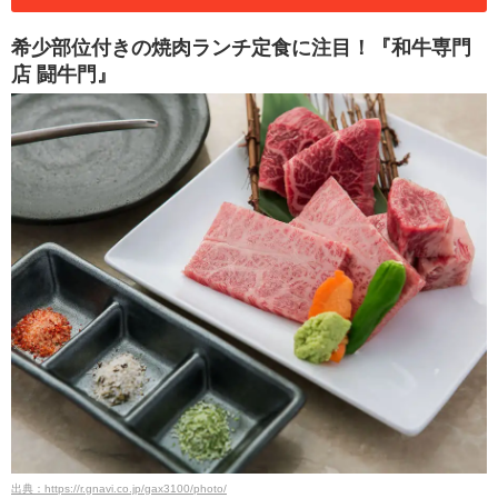
希少部位付きの焼肉ランチ定食に注目！『和牛専門
店 闘牛門』
出典：https://r.gnavi.co.jp/gax3100/photo/