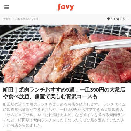
更新日： 2024年12月24日
お気に入り
0
町田｜焼肉ランチおすすめ9選！一皿390円の大衆店
や食べ放題、個室で楽しむ贅沢コースも
町田駅の近くで焼肉ランチを楽しめるお店を紹介します。 ランチタイム
に焼肉食べ放題ができるお店や、一皿390円から注文できる大衆焼肉店、
「サムギョプサル」や「たれ漬けカルビ」などメインを選べる焼肉ラン
チなど、町田駅で焼肉ランチをしたくなったらぜひ足を運んでいただき
たいお店を集めました。