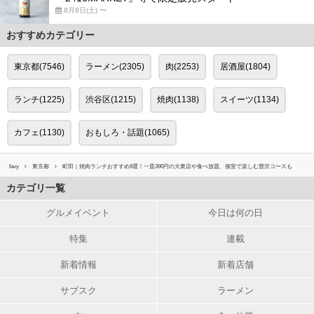
8月8日(土) 〜
おすすめカテゴリー
東京都(7546)
ラーメン(2305)
肉(2253)
居酒屋(1804)
ランチ(1225)
渋谷区(1215)
焼肉(1138)
スイーツ(1134)
カフェ(1130)
おもしろ・話題(1065)
favy
東京都
町田｜焼肉ランチおすすめ9選！一皿390円の大衆店や食べ放題、個室で楽しむ贅沢コースも
カテゴリ一覧
グルメイベント
今日は何の日
特集
連載
新着情報
新着店舗
サブスク
ラーメン