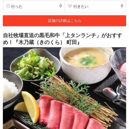
0
0
行った
行きたい
店舗の詳細はこちら
自社牧場直送の黒毛和牛「上タンランチ」がおすす
め！『木乃蔵（きのくら） 町田』