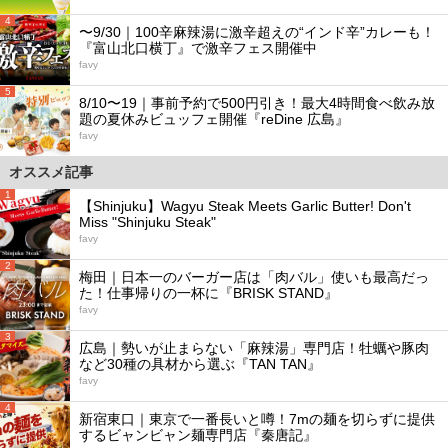
4
〜9/30｜100辛麻辣湯に激辛超えの“インド辛”カレーも！
『富山北口横丁』で激辛フェス開催中
favy
5
8/10〜19｜事前予約で500円引き！最大4時間食べ飲み放
題の夏休みビュッフェ開催『reDine 広島』
favy
オススメ記事
1
【Shinjuku】Wagyu Steak Meets Garlic Butter! Don't
Miss "Shinjuku Steak"
favy
2
梅田｜日本一のバーガー店は「肉バル」使いも最高だっ
た！仕事帰りの一杯に『BRISK STAND』
favy
3
広島｜勢いが止まらない「麻辣湯」専門店！牡蠣や豚肉
など30種の具材から選ぶ『TAN TAN』
favy
4
新宿東口｜東京で一番長いと噂！7mの麺を切らずに提供
するビャンビャン麺専門店『秦唐記』