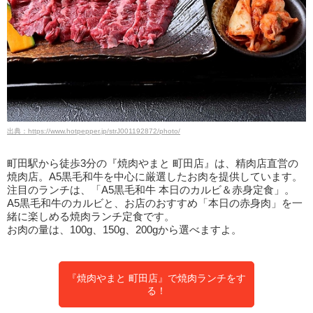
出典：https://www.hotpepper.jp/strJ001192872/photo/
町田駅から徒歩3分の『焼肉やまと 町田店』は、精肉店直営の
焼肉店。A5黒毛和牛を中心に厳選したお肉を提供しています。
注目のランチは、「A5黒毛和牛 本日のカルビ＆赤身定食」。
A5黒毛和牛のカルビと、お店のおすすめ「本日の赤身肉」を一
緒に楽しめる焼肉ランチ定食です。
お肉の量は、100g、150g、200gから選べますよ。
『焼肉やまと 町田店』で焼肉ランチをす
る！