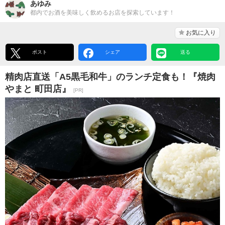
あゆみ
都内でお酒を美味しく飲めるお店を探索しています！
お気に入り
ポスト
シェア
送る
精肉店直送「A5黒毛和牛」のランチ定食も！『焼肉
やまと 町田店』
[PR]