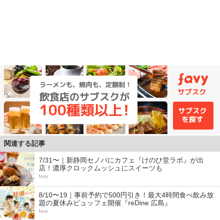
関連する記事
7/31〜｜新静岡セノバにカフェ『けのひ堂ラボ』が出
店！濃厚クロックムッシュにスイーツも
favy
8/10〜19｜事前予約で500円引き！最大4時間食べ飲み放
題の夏休みビュッフェ開催『reDine 広島』
favy