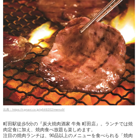
出典：https://r.gnavi.co.jp/g649202/menu9/
町田駅徒歩5分の『炭火焼肉酒家 牛角 町田店』。ランチでは焼
肉定食に加え、焼肉食べ放題も楽しめます。
注目の焼肉ランチは、90品以上のメニューを食べられる「焼肉