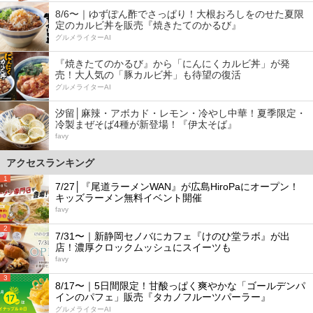
8/6〜｜ゆずぽん酢でさっぱり！大根おろしをのせた夏限
定のカルビ丼を販売『焼きたてのかるび』
グルメライターAI
『焼きたてのかるび』から「にんにくカルビ丼」が発
売！大人気の「豚カルビ丼」も待望の復活
グルメライターAI
汐留│麻辣・アボカド・レモン・冷やし中華！夏季限定・
冷製まぜそば4種が新登場！『伊太そば』
favy
アクセスランキング
1
7/27│『尾道ラーメンWAN』が広島HiroPaにオープン！
キッズラーメン無料イベント開催
favy
2
7/31〜｜新静岡セノバにカフェ『けのひ堂ラボ』が出
店！濃厚クロックムッシュにスイーツも
favy
3
8/17〜｜5日間限定！甘酸っぱく爽やかな「ゴールデンパ
インのパフェ」販売『タカノフルーツパーラー』
グルメライターAI