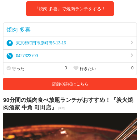
『焼肉 多喜』で焼肉ランチをする！
焼肉 多喜
東京都町田市原町田6-13-16
0427323799
0
0
行った
行きたい
店舗の詳細はこちら
90分間の焼肉食べ放題ランチがおすすめ！『炭火焼
肉酒家 牛角 町田店』
[PR]