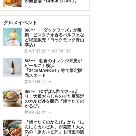
が新登場『BRISK STAND』
favy
グルメイベント
8/8〜｜「ダックワーズ」が復
刻！ピスタチオ香るパルフェな
ど限定販売『ヨックモック青山
本店』
8月8日(土) 〜 8月30日(日)
8/8〜｜朝食のオレンジ果皮が
ビールに！横浜
『2416MARKET』等で限定販
売スタート
8月8日(土) 〜
8/6〜｜ゆずぽん酢でさっぱ
り！大根おろしをのせた夏限定
のカルビ丼を販売『焼きたての
かるび』
8月6日(木) 〜
『焼きたてのかるび』から「に
んにくカルビ丼」が発売！大人
気の「豚カルビ丼」も待望の復