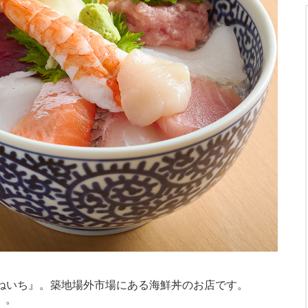
たねいち』。築地場外市場にある海鮮丼のお店です。
0）。