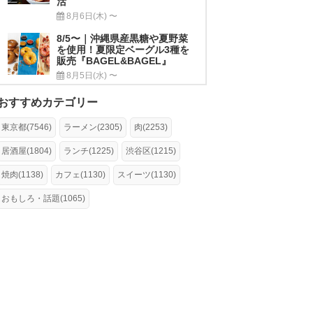
活
8月6日(木) 〜
8/5〜｜沖縄県産黒糖や夏野菜
を使用！夏限定ベーグル3種を
販売『BAGEL&BAGEL』
8月5日(水) 〜
おすすめカテゴリー
東京都(7546)
ラーメン(2305)
肉(2253)
居酒屋(1804)
ランチ(1225)
渋谷区(1215)
焼肉(1138)
カフェ(1130)
スイーツ(1130)
おもしろ・話題(1065)