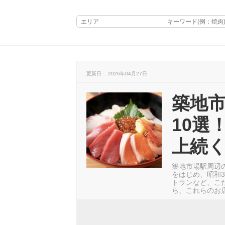
更新日： 2026年04月27日
築地
10選
上続
築地市場駅周辺
をはじめ、昭和
トランなど、こ
ら、これらのお