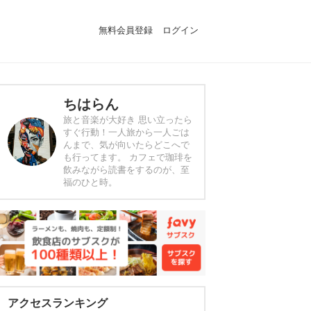
無料会員登録
ログイン
ちはらん
旅と音楽が大好き 思い立ったら
すぐ行動！一人旅から一人ごは
んまで、気が向いたらどこへで
も行ってます。 カフェで珈琲を
飲みながら読書をするのが、至
福のひと時。
アクセスランキング