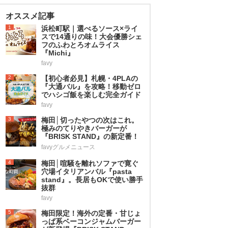
オススメ記事
1
浜松町駅｜選べるソース×ライ
スで14通りの味！大会優勝シェ
フのふわとろオムライス
『Michi』
favy
2
【初心者必見】札幌・4PLAの
『大通バル』を攻略！移動ゼロ
でハシゴ飯を楽しむ完全ガイド
favy
3
梅田│切ったやつの次はこれ。
極みのてりやきバーガーが
『BRISK STAND』の新定番！
favyグルメニュース
4
梅田│喧騒を離れソファで寛ぐ
穴場イタリアンバル『pasta
stand』。長居もOKで使い勝手
抜群
favy
5
梅田限定！海外の定番・甘じょ
っぱ系ベーコンジャムバーガー