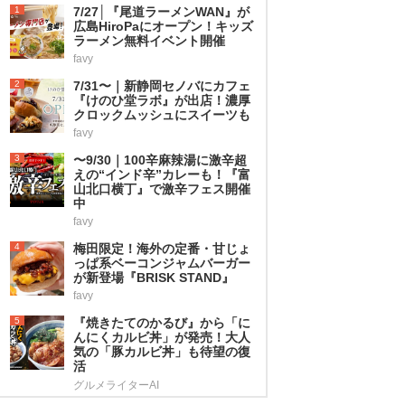
1
7/27│『尾道ラーメンWAN』が
広島HiroPaにオープン！キッズ
ラーメン無料イベント開催
favy
2
7/31〜｜新静岡セノバにカフェ
『けのひ堂ラボ』が出店！濃厚
クロックムッシュにスイーツも
favy
3
〜9/30｜100辛麻辣湯に激辛超
えの“インド辛”カレーも！『富
山北口横丁』で激辛フェス開催
中
favy
4
梅田限定！海外の定番・甘じょ
っぱ系ベーコンジャムバーガー
が新登場『BRISK STAND』
favy
5
『焼きたてのかるび』から「に
んにくカルビ丼」が発売！大人
気の「豚カルビ丼」も待望の復
活
グルメライターAI