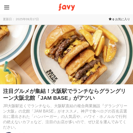
更新日： 2025年09月17日
お気に入り
0
注目グルメが集結！大阪駅でランチならグラングリ
ーン大阪北館「JAM BASE」がアツい
JR大阪駅近くでランチなら、大阪駅直結の複合商業施設『グラングリー
ン大阪』の北館「JAM BASE」がオススメ。神戸で食べログの百名店選
出に選出された「ハンバーガー」の人気店や、ハワイ・ホノルルで行列
の絶えないカフェなど、注目のお店が多いので、ぜひ足を運んでみてく
ださい。