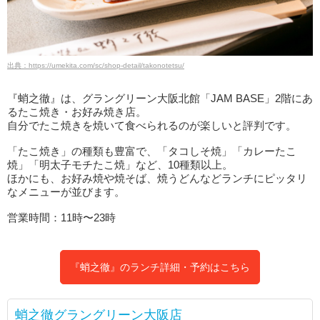
出典：https://umekita.com/sc/shop-detail/takonotetsu/
『蛸之徹』は、グラングリーン大阪北館「JAM BASE」2階にあ
るたこ焼き・お好み焼き店。
自分でたこ焼きを焼いて食べられるのが楽しいと評判です。
「たこ焼き」の種類も豊富で、「タコしそ焼」「カレーたこ
焼」「明太子モチたこ焼」など、10種類以上。
ほかにも、お好み焼や焼そば、焼うどんなどランチにピッタリ
なメニューが並びます。
営業時間：11時〜23時
『蛸之徹』のランチ詳細・予約はこちら
蛸之徹グラングリーン大阪店