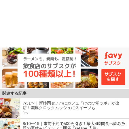
関連する記事
7/31〜｜新静岡セノバにカフェ『けのひ堂ラボ』が出
店！濃厚クロックムッシュにスイーツも
favy
8/10〜19｜事前予約で500円引き！最大4時間食べ飲み放
題の夏休みビュッフェ開催『reDine 広島』