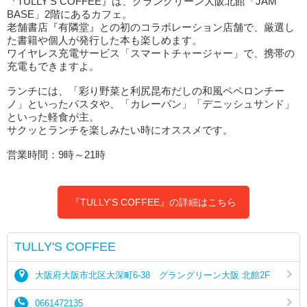
『TULLY'S COFFEE』は、グラングリーン大阪北館「JAM
BASE」2階にあるカフェ。
老舗書店『有隣堂』との初のコラボレーション店舗で、厳選し
た書籍や個人が発行した本も楽しめます。
ワイヤレス充電サービス「スマートチャージャー」で、携帯の
充電もできますよ。
ランチには、「彩り野菜と利尻昆布だしの和風ペペロンチー
ノ」といったパスタや、「カレーパン」「デニッシュサンド」
といった軽食が主。
サクッとランチを楽しみたい時にオススメです。
営業時間：9時～21時
『TULLY'S COFFEE』の詳細はこちら
TULLY'S COFFEE
大阪府大阪市北区大深町6-38 グラングリーン大阪 北館2F
0661472135