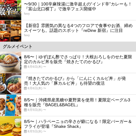
4
〜9/30｜100辛麻辣湯に激辛超えの“インド辛”カレーも！
『富山北口横丁』で激辛フェス開催中
favy
5
【新宿】雰囲気の異なる4つのフロアで食事やお酒、締め
スイーツも。話題のスポット『reDine 新宿』に注目
favy
グルメイベント
8/6〜｜ゆずぽん酢でさっぱり！大根おろしをのせた夏限
定のカルビ丼を販売『焼きたてのかるび』
8月6日(木) 〜
『焼きたてのかるび』から「にんにくカルビ丼」が発
売！大人気の「豚カルビ丼」も待望の復活
8月6日(木) 〜
8/5〜｜沖縄県産黒糖や夏野菜を使用！夏限定ベーグル3
種を販売『BAGEL&BAGEL』
8月5日(水) 〜
8/5〜｜ハラペーニョの辛さが癖になる！限定バーガー＆
フライが登場『Shake Shack』
8月5日(水) 〜