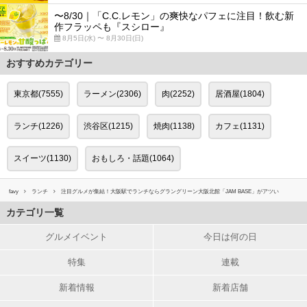
〜8/30｜「C.C.レモン」の爽快なパフェに注目！飲む新
作フラッペも『スシロー』
8月5日(水) 〜 8月30日(日)
おすすめカテゴリー
東京都(7555)
ラーメン(2306)
肉(2252)
居酒屋(1804)
ランチ(1226)
渋谷区(1215)
焼肉(1138)
カフェ(1131)
スイーツ(1130)
おもしろ・話題(1064)
favy
ランチ
注目グルメが集結！大阪駅でランチならグラングリーン大阪北館「JAM BASE」がアツい
カテゴリ一覧
グルメイベント
今日は何の日
特集
連載
新着情報
新着店舗