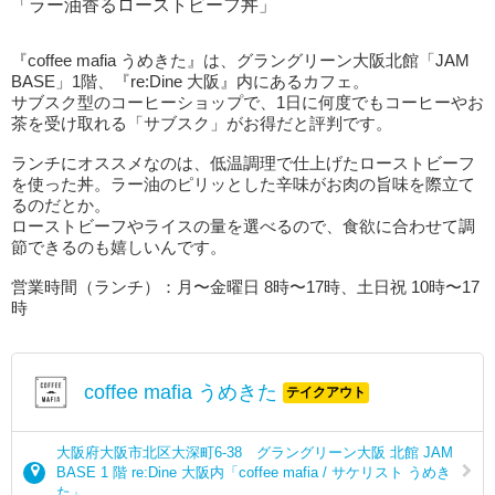
「ラー油香るローストビーフ丼」
『coffee mafia うめきた』は、グラングリーン大阪北館「JAM
BASE」1階、『re:Dine 大阪』内にあるカフェ。
サブスク型のコーヒーショップで、1日に何度でもコーヒーやお
茶を受け取れる「サブスク」がお得だと評判です。
ランチにオススメなのは、低温調理で仕上げたローストビーフ
を使った丼。ラー油のピリッとした辛味がお肉の旨味を際立て
るのだとか。
ローストビーフやライスの量を選べるので、食欲に合わせて調
節できるのも嬉しいんです。
営業時間（ランチ）：月〜金曜日 8時〜17時、土日祝 10時〜17
時
coffee mafia うめきた
テイクアウト
大阪府大阪市北区大深町6-38 グラングリーン大阪 北館 JAM
BASE 1 階 re:Dine 大阪内「coffee mafia / サケリスト うめき
た」