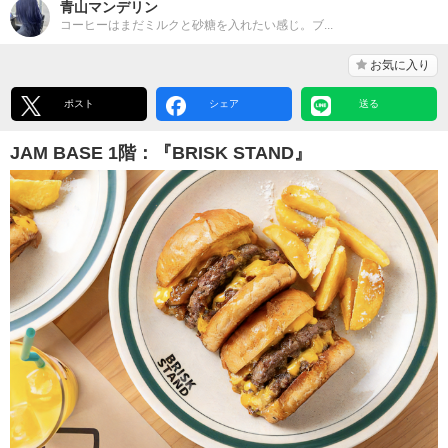
青山マンデリン
コーヒーはまだミルクと砂糖を入れたい感じ。ブ...
お気に入り
ポスト
シェア
送る
JAM BASE 1階：『BRISK STAND』