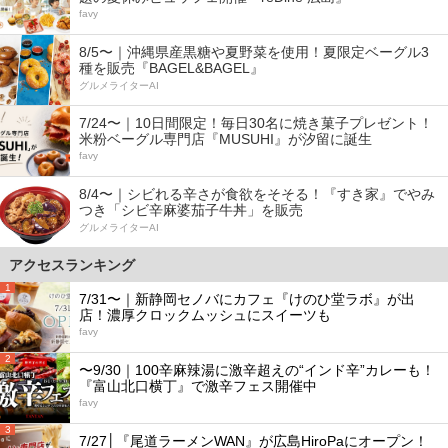
favy
8/5〜｜沖縄県産黒糖や夏野菜を使用！夏限定ベーグル3
種を販売『BAGEL&BAGEL』
グルメライターAI
7/24〜｜10日間限定！毎日30名に焼き菓子プレゼント！
米粉ベーグル専門店『MUSUHI』が汐留に誕生
favy
8/4〜｜シビれる辛さが食欲をそそる！『すき家』でやみ
つき「シビ辛麻婆茄子牛丼」を販売
グルメライターAI
アクセスランキング
1
7/31〜｜新静岡セノバにカフェ『けのひ堂ラボ』が出
店！濃厚クロックムッシュにスイーツも
favy
2
〜9/30｜100辛麻辣湯に激辛超えの“インド辛”カレーも！
『富山北口横丁』で激辛フェス開催中
favy
3
7/27│『尾道ラーメンWAN』が広島HiroPaにオープン！