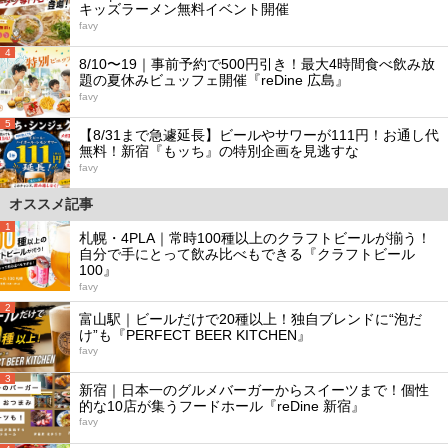
キッズラーメン無料イベント開催
favy
4
8/10〜19｜事前予約で500円引き！最大4時間食べ飲み放
題の夏休みビュッフェ開催『reDine 広島』
favy
5
【8/31まで急遽延長】ビールやサワーが111円！お通し代
無料！新宿『もッち』の特別企画を見逃すな
favy
オススメ記事
1
札幌・4PLA｜常時100種以上のクラフトビールが揃う！
自分で手にとって飲み比べもできる『クラフトビール
100』
favy
2
富山駅｜ビールだけで20種以上！独自ブレンドに“泡だ
け”も『PERFECT BEER KITCHEN』
favy
3
新宿｜日本一のグルメバーガーからスイーツまで！個性
的な10店が集うフードホール『reDine 新宿』
favy