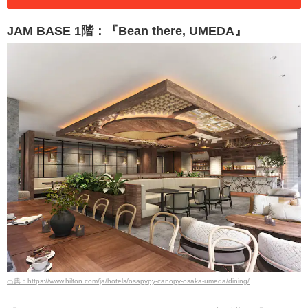
JAM BASE 1階：『Bean there, UMEDA』
出典：https://www.hilton.com/ja/hotels/osapypy-canopy-osaka-umeda/dining/