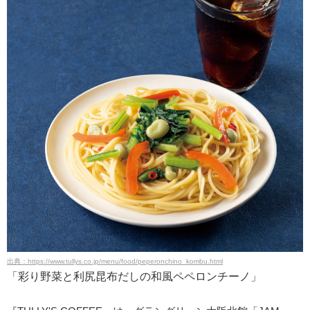
出典：https://www.tullys.co.jp/menu/food/peperonchino_kombu.html
「彩り野菜と利尻昆布だしの和風ペペロンチーノ」