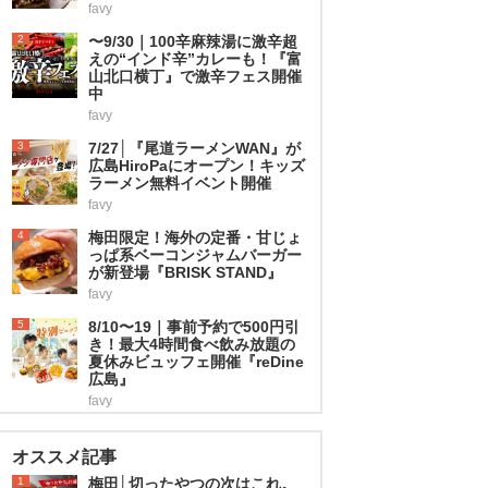
favy
2
〜9/30｜100辛麻辣湯に激辛超
えの“インド辛”カレーも！『富
山北口横丁』で激辛フェス開催
中
favy
3
7/27│『尾道ラーメンWAN』が
広島HiroPaにオープン！キッズ
ラーメン無料イベント開催
favy
4
梅田限定！海外の定番・甘じょ
っぱ系ベーコンジャムバーガー
が新登場『BRISK STAND』
favy
5
8/10〜19｜事前予約で500円引
き！最大4時間食べ飲み放題の
夏休みビュッフェ開催『reDine
広島』
favy
オススメ記事
1
梅田│切ったやつの次はこれ。