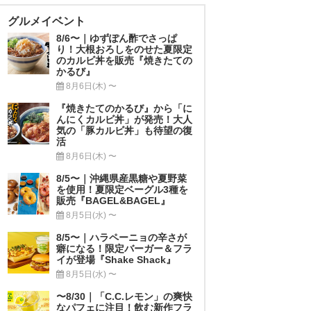
グルメイベント
8/6〜｜ゆずぽん酢でさっぱ
り！大根おろしをのせた夏限定
のカルビ丼を販売『焼きたての
かるび』
8月6日(木) 〜
『焼きたてのかるび』から「に
んにくカルビ丼」が発売！大人
気の「豚カルビ丼」も待望の復
活
8月6日(木) 〜
8/5〜｜沖縄県産黒糖や夏野菜
を使用！夏限定ベーグル3種を
販売『BAGEL&BAGEL』
8月5日(水) 〜
8/5〜｜ハラペーニョの辛さが
癖になる！限定バーガー＆フラ
イが登場『Shake Shack』
8月5日(水) 〜
〜8/30｜「C.C.レモン」の爽快
なパフェに注目！飲む新作フラ