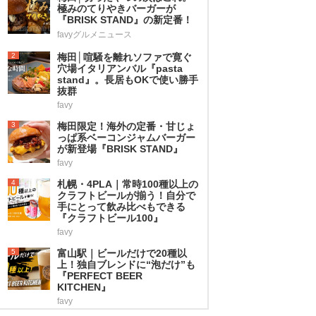
極みのてりやきバーガーが
『BRISK STAND』の新定番！
favyグルメニュース
2
梅田│喧騒を離れソファで寛ぐ
穴場イタリアンバル『pasta
stand』。長居もOKで使い勝手
抜群
favy
3
梅田限定！海外の定番・甘じょ
っぱ系ベーコンジャムバーガー
が新登場『BRISK STAND』
favy
4
札幌・4PLA｜常時100種以上の
クラフトビールが揃う！自分で
手にとって飲み比べもできる
『クラフトビール100』
favy
5
富山駅｜ビールだけで20種以
上！独自ブレンドに“泡だけ”も
『PERFECT BEER
KITCHEN』
favy