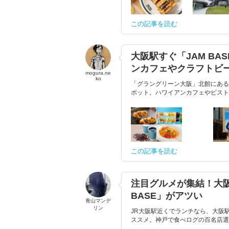
この記事を読む
大阪駅すぐ「JAM B
ンカフェやクラフトビ
mogura.ne
ko
「グラングリーン大阪」北館にある「
ポット。ハワイアンカフェやビスト
この記事を読む
注目グルメが集結！大
BASE」がアツい
青山マンデ
リン
JR大阪駅近くでランチなら、大阪駅
ススメ。神戸で食べログの百名店選