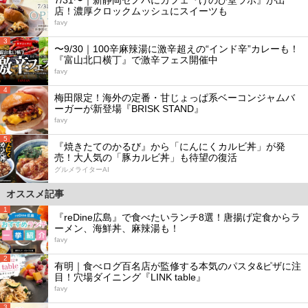
7/31〜｜新静岡セノバにカフェ『けのひ堂ラボ』が出
店！濃厚クロックムッシュにスイーツも
favy
3
〜9/30｜100辛麻辣湯に激辛超えの“インド辛”カレーも！
『富山北口横丁』で激辛フェス開催中
favy
4
梅田限定！海外の定番・甘じょっぱ系ベーコンジャムバ
ーガーが新登場『BRISK STAND』
favy
5
『焼きたてのかるび』から「にんにくカルビ丼」が発
売！大人気の「豚カルビ丼」も待望の復活
グルメライターAI
オススメ記事
1
『reDine広島』で食べたいランチ8選！唐揚げ定食からラ
ーメン、海鮮丼、麻辣湯も！
favy
2
有明｜食べログ百名店が監修する本気のパスタ&ピザに注
目！穴場ダイニング『LINK table』
favy
3