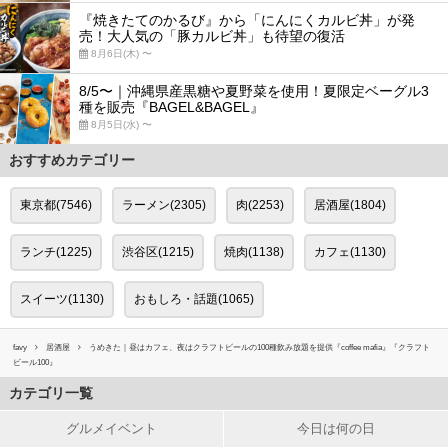
『焼きたてのかるび』から「にんにくカルビ丼」が発
売！大人気の「豚カルビ丼」も待望の復活
8月6日(木) 〜
8/5〜｜沖縄県産黒糖や夏野菜を使用！夏限定ベーグル3
種を販売『BAGEL&BAGEL』
8月5日(水) 〜
おすすめカテゴリー
東京都(7546)
ラーメン(2305)
肉(2253)
居酒屋(1804)
ランチ(1225)
渋谷区(1215)
焼肉(1138)
カフェ(1130)
スイーツ(1130)
おもしろ・話題(1065)
favy
居酒屋
うめきた｜昼はカフェ、夜はクラフトビールの100種飲み放題を提供『coffee mafia』『クラフト
ビール100』
カテゴリ一覧
グルメイベント
今日は何の日