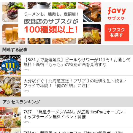
関連する記事
【8/31まで急遽延長】ビールやサワーが111円！お通し代
無料！新宿『もッち』の特別企画を見逃すな
favy
大分駅すぐ｜北海道直送！プリプリの牡蠣を生・焼き・
フライで堪能！『俺の牡蠣』に注目
favy
アクセスランキング
1
7/27│『尾道ラーメンWAN』が広島HiroPaにオープン！
キッズラーメン無料イベント開催
favy
2