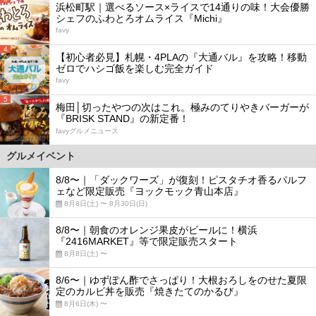
浜松町駅｜選べるソース×ライスで14通りの味！大会優勝
シェフのふわとろオムライス『Michi』
favy
4
【初心者必見】札幌・4PLAの『大通バル』を攻略！移動
ゼロでハシゴ飯を楽しむ完全ガイド
favy
5
梅田│切ったやつの次はこれ。極みのてりやきバーガーが
『BRISK STAND』の新定番！
favyグルメニュース
グルメイベント
8/8〜｜「ダックワーズ」が復刻！ピスタチオ香るパルフ
ェなど限定販売『ヨックモック青山本店』
8月8日(土) 〜 8月30日(日)
8/8〜｜朝食のオレンジ果皮がビールに！横浜
『2416MARKET』等で限定販売スタート
8月8日(土) 〜
8/6〜｜ゆずぽん酢でさっぱり！大根おろしをのせた夏限
定のカルビ丼を販売『焼きたてのかるび』
8月6日(木) 〜