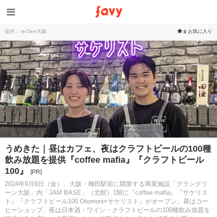
提供： re:Dine大阪
お気に入り
0
うめきた｜昼はカフェ、夜はクラフトビールの100種
飲み放題を提供『coffee mafia』『クラフトビール
100』
[PR]
2024年9月6日（金）、大阪・梅田駅前に開業する商業施設「グラングリ
ーン大阪」内「JAM BASE」（北館）1階に『coffee mafia』『サケリス
ト』『クラフトビール100 Otomoni×サケリスト』がオープン。昼はコー
ヒーショップ、夜は日本酒・ワイン・クラフトビールの100種飲み放題を