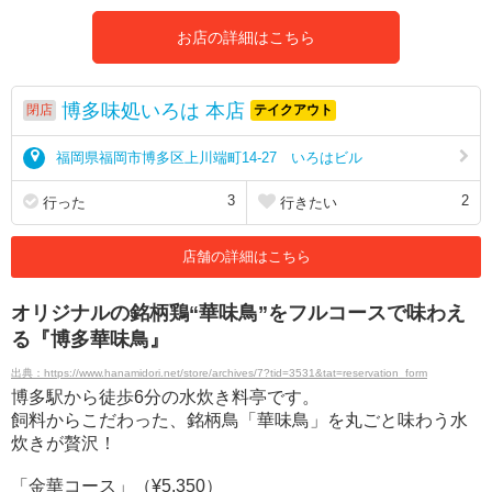
お店の詳細はこちら
博多味処いろは 本店
閉店
テイクアウト
福岡県福岡市博多区上川端町14-27 いろはビル
3
2
行った
行きたい
店舗の詳細はこちら
オリジナルの銘柄鶏“華味鳥”をフルコースで味わえ
る『博多華味鳥』
出典：https://www.hanamidori.net/store/archives/7?tid=3531&tat=reservation_form
博多駅から徒歩6分の水炊き料亭です。
飼料からこだわった、銘柄鳥「華味鳥」を丸ごと味わう水
炊きが贅沢！
「金華コース」（¥5,350）