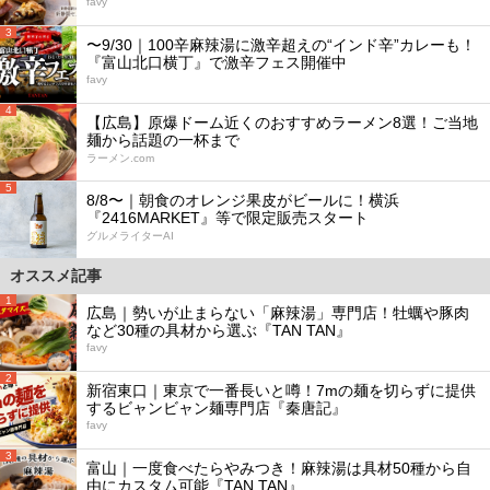
favy
3
〜9/30｜100辛麻辣湯に激辛超えの“インド辛”カレーも！
『富山北口横丁』で激辛フェス開催中
favy
4
【広島】原爆ドーム近くのおすすめラーメン8選！ご当地
麺から話題の一杯まで
ラーメン.com
5
8/8〜｜朝食のオレンジ果皮がビールに！横浜
『2416MARKET』等で限定販売スタート
グルメライターAI
オススメ記事
1
広島｜勢いが止まらない「麻辣湯」専門店！牡蠣や豚肉
など30種の具材から選ぶ『TAN TAN』
favy
2
新宿東口｜東京で一番長いと噂！7mの麺を切らずに提供
するビャンビャン麺専門店『秦唐記』
favy
3
富山｜一度食べたらやみつき！麻辣湯は具材50種から自
由にカスタム可能『TAN TAN』