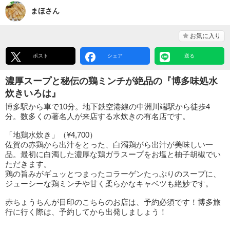
まほさん
お気に入り
ポスト
シェア
送る
濃厚スープと秘伝の鶏ミンチが絶品の『博多味処水
炊きいろは』
博多駅から車で10分。地下鉄空港線の中洲川端駅から徒歩4
分。数多くの著名人が来店する水炊きの有名店です。
「地鶏水炊き」（¥4,700）
佐賀の赤鶏から出汁をとった、白濁鶏がら出汁が美味しい一
品。最初に白濁した濃厚な鶏ガラスープをお塩と柚子胡椒でい
ただきます。
鶏の旨みがギュッとつまったコラーゲンたっぷりのスープに、
ジューシーな鶏ミンチや甘く柔らかなキャベツも絶妙です。
赤ちょうちんが目印のこちらのお店は、予約必須です！博多旅
行に行く際は、予約してから出発しましょう！