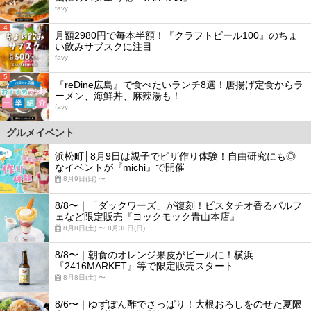
favy
4
月額2980円で毎本半額！『クラフトビール100』のちょ
い飲みサブスクに注目
favy
5
『reDine広島』で食べたいランチ8選！唐揚げ定食からラ
ーメン、海鮮丼、麻辣湯も！
favy
グルメイベント
浜松町│8月9日は親子でピザ作り体験！自由研究にも◎
なイベントが『michi』で開催
8月9日(日) 〜
8/8〜｜「ダックワーズ」が復刻！ピスタチオ香るパルフ
ェなど限定販売『ヨックモック青山本店』
8月8日(土) 〜 8月30日(日)
8/8〜｜朝食のオレンジ果皮がビールに！横浜
『2416MARKET』等で限定販売スタート
8月8日(土) 〜
8/6〜｜ゆずぽん酢でさっぱり！大根おろしをのせた夏限