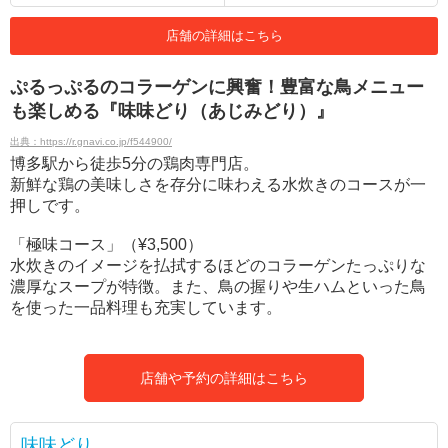
店舗の詳細はこちら
ぷるっぷるのコラーゲンに興奮！豊富な鳥メニュー
も楽しめる『味味どり（あじみどり）』
出典：https://r.gnavi.co.jp/f544900/
博多駅から徒歩5分の鶏肉専門店。
新鮮な鶏の美味しさを存分に味わえる水炊きのコースが一
押しです。
「極味コース」（¥3,500）
水炊きのイメージを払拭するほどのコラーゲンたっぷりな
濃厚なスープが特徴。また、鳥の握りや生ハムといった鳥
を使った一品料理も充実しています。
店舗や予約の詳細はこちら
味味どり