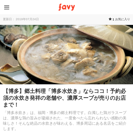
更新日： 2019年07月24日
お気に入り
1
【博多】郷土料理「博多水炊き」ならココ！予約必
須の水炊き発祥の老舗や、濃厚スープが売りのお店
まで！
「博多水炊き」は、福岡・博多の郷土料理です。白濁した鶏ガラスープ
は、濃厚な鶏の旨みが凝縮された、一度食べたら忘れられない感動の美
味しさ！そんな絶品の水炊きが味わえる、博多周辺にある名店をご紹介
します。