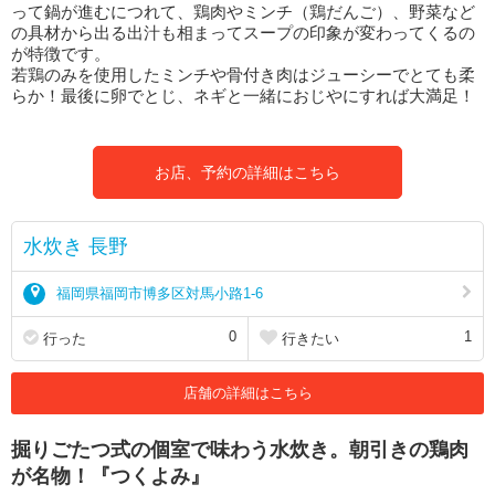
って鍋が進むにつれて、鶏肉やミンチ（鶏だんご）、野菜など
の具材から出る出汁も相まってスープの印象が変わってくるの
が特徴です。
若鶏のみを使用したミンチや骨付き肉はジューシーでとても柔
らか！最後に卵でとじ、ネギと一緒におじやにすれば大満足！
お店、予約の詳細はこちら
水炊き 長野
福岡県福岡市博多区対馬小路1-6
0
1
行った
行きたい
店舗の詳細はこちら
掘りごたつ式の個室で味わう水炊き。朝引きの鶏肉
が名物！『つくよみ』