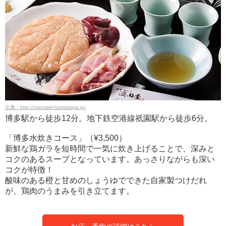
出典：http://mizutaki-hamadaya.jp/
博多駅から徒歩12分。地下鉄空港線祇園駅から徒歩6分。
「博多水炊きコース」（¥3,500）
新鮮な鶏ガラを短時間で一気に炊き上げることで、深みと
コクのあるスープとなっています。あっさりながらも深い
コクが特徴！
酸味のある橙と甘めのしょうゆでできた自家製つけだれ
が、鶏肉のうまみを引き立てます。