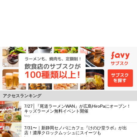
アクセスランキング
1
7/27│『尾道ラーメンWAN』が広島HiroPaにオープン！
キッズラーメン無料イベント開催
favy
2
7/31〜｜新静岡セノバにカフェ『けのひ堂ラボ』が出
店！濃厚クロックムッシュにスイーツも