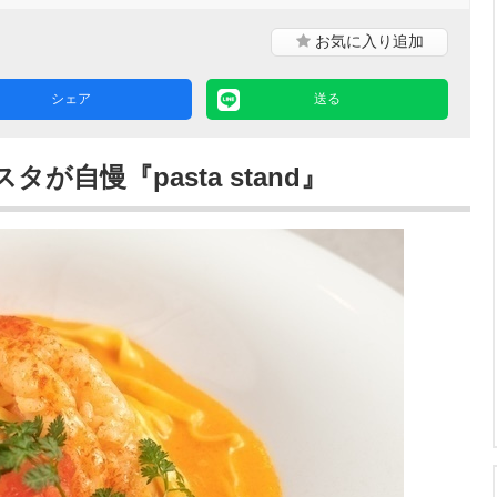
お気に入り
追加
シェア
送る
自慢『pasta stand』