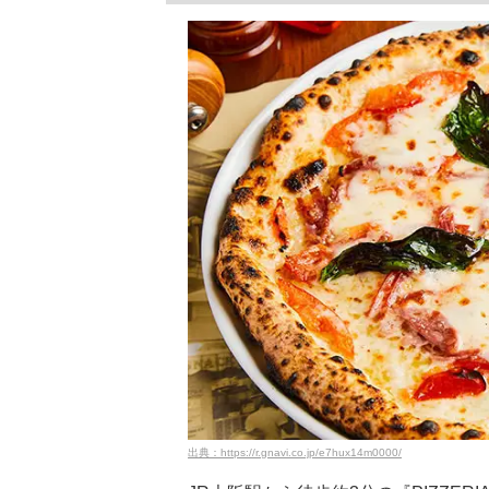
出典：https://r.gnavi.co.jp/e7hux14m0000/