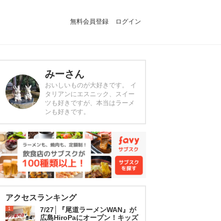
無料会員登録
ログイン
みーさん
おいしいものが大好きです。 イ
タリアンにエスニック、スイー
ツも好きですが、本当はラーメ
ンも好きです。
アクセスランキング
1
7/27│『尾道ラーメンWAN』が
広島HiroPaにオープン！キッズ