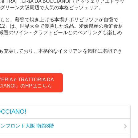
e TRATTORIA DA BOCCIANO!（ピッツェリアエトラッ
ングリーン大阪周辺で人気の本格ピッツェリア。
フ監修のもと、薪窯で焼き上げる本場ナポリピッツァが自慢で
012」は、世界大会で優勝した逸品。愛媛県産の新鮮食材
厳選のワイン・クラフトビールとのペアリングも楽しめ
も充実しており、本格的なイタリアンを気軽に堪能でき
ERIA e TRATTORIA DA
CIANO!』のHPはこちら
OCCIANO!
ランフロント大阪 南館8階