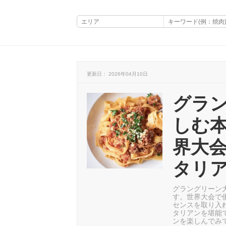
更新日： 2026年04月10日
グラ
しむ本
界大
タリ
グラングリーン
す。世界大会で
センスを取り入
タリアンを堪能
ンを楽しんでみ