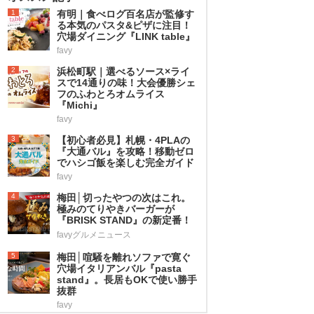
1
有明｜食べログ百名店が監修す
る本気のパスタ&ピザに注目！
穴場ダイニング『LINK table』
favy
2
浜松町駅｜選べるソース×ライ
スで14通りの味！大会優勝シェ
フのふわとろオムライス
『Michi』
favy
3
【初心者必見】札幌・4PLAの
『大通バル』を攻略！移動ゼロ
でハシゴ飯を楽しむ完全ガイド
favy
4
梅田│切ったやつの次はこれ。
極みのてりやきバーガーが
『BRISK STAND』の新定番！
favyグルメニュース
5
梅田│喧騒を離れソファで寛ぐ
穴場イタリアンバル『pasta
stand』。長居もOKで使い勝手
抜群
favy