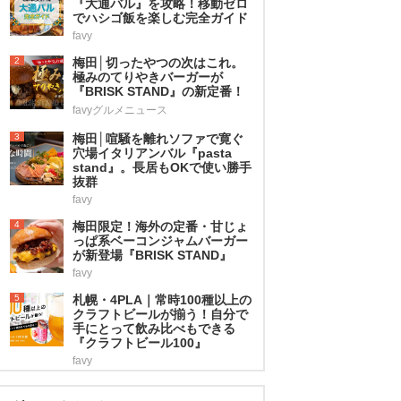
『大通バル』を攻略！移動ゼロ
でハシゴ飯を楽しむ完全ガイド
favy
2
梅田│切ったやつの次はこれ。
極みのてりやきバーガーが
『BRISK STAND』の新定番！
favyグルメニュース
3
梅田│喧騒を離れソファで寛ぐ
穴場イタリアンバル『pasta
stand』。長居もOKで使い勝手
抜群
favy
4
梅田限定！海外の定番・甘じょ
っぱ系ベーコンジャムバーガー
が新登場『BRISK STAND』
favy
5
札幌・4PLA｜常時100種以上の
クラフトビールが揃う！自分で
手にとって飲み比べもできる
『クラフトビール100』
favy