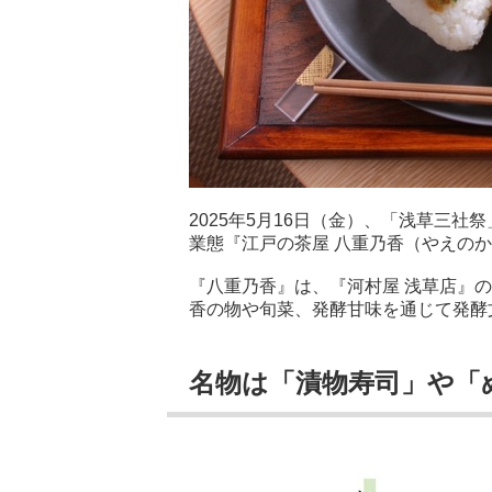
2025年5月16日（金）、「浅草三社
業態『江戸の茶屋 八重乃香（やえの
『八重乃香』は、『河村屋 浅草店』の
香の物や旬菜、発酵甘味を通じて発酵
名物は「漬物寿司」や「