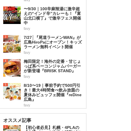
2
〜9/30｜100辛麻辣湯に激辛超
えの“インド辛”カレーも！『富
山北口横丁』で激辛フェス開催
中
favy
3
7/27│『尾道ラーメンWAN』が
広島HiroPaにオープン！キッズ
ラーメン無料イベント開催
favy
4
梅田限定！海外の定番・甘じょ
っぱ系ベーコンジャムバーガー
が新登場『BRISK STAND』
favy
5
8/10〜19｜事前予約で500円引
き！最大4時間食べ飲み放題の
夏休みビュッフェ開催『reDine
広島』
favy
オススメ記事
1
【初心者必見】札幌・4PLAの