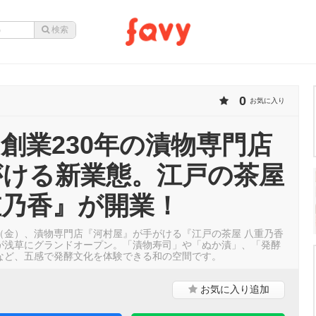
0
お気に入り
創業230年の漬物専門店
がける新業態。江戸の茶屋
重乃香』が開業！
6日（金）、漬物専門店『河村屋』が手がける『江戸の茶屋 八重乃香
が浅草にグランドオープン。「漬物寿司」や「ぬか漬」、「発酵
など、五感で発酵文化を体験できる和の空間です。
お気に入り
追加