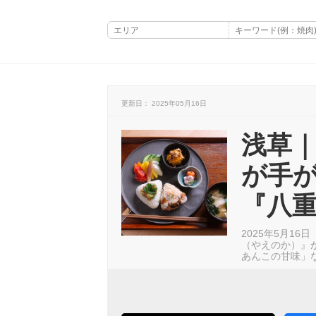
更新日： 2025年05月16日
浅草｜
が手
『八
2025年5月1
（やえのか）』
あんこの甘味」