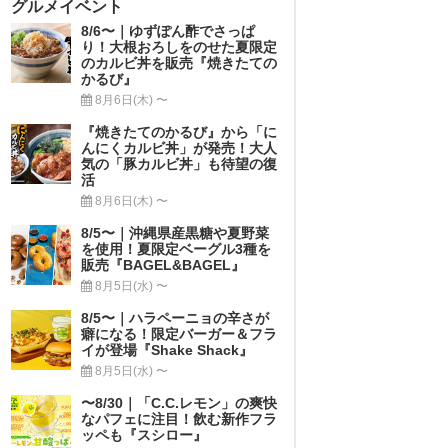
グルメイベント
8/6〜｜ゆずぽん酢でさっぱ
り！大根おろしをのせた夏限定
のカルビ丼を販売『焼きたての
かるび』
8月6日(木) 〜
『焼きたてのかるび』から「に
んにくカルビ丼」が発売！大人
気の「豚カルビ丼」も待望の復
活
8月6日(木) 〜
8/5〜｜沖縄県産黒糖や夏野菜
を使用！夏限定ベーグル3種を
販売『BAGEL&BAGEL』
8月5日(水) 〜
8/5〜｜ハラペーニョの辛さが
癖になる！限定バーガー＆フラ
イが登場『Shake Shack』
8月5日(水) 〜
〜8/30｜「C.C.レモン」の爽快
なパフェに注目！飲む新作フラ
ッペも『スシロー』