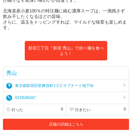
が織りなす奥深い味わいが自慢です。
北海道産小麦100％の特注麺に絡む濃厚スープは、一滴残さず
飲み干したくなるほどの旨味。
さらに、温玉をトッピングすれば、マイルドな味変も楽しめま
す。
新宿三丁目『新宿 秀山』で担々麺を食べ
よう！
秀山
東京都新宿区歌舞伎町1-2-2 サブナード地下街
0333546347
0
0
行った
行きたい
店舗の詳細はこちら