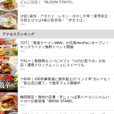
どんに注目｜『BLOOM TOKYO』
favy
汐留│麻辣・アボカド・レモン・冷やし中華！夏季限定・
冷製まぜそば4種が新登場！『伊太そば』
favy
アクセスランキング
1
7/27│『尾道ラーメンWAN』が広島HiroPaにオープン！
キッズラーメン無料イベント開催
favy
2
7/31〜｜新静岡セノバにカフェ『けのひ堂ラボ』が出
店！濃厚クロックムッシュにスイーツも
favy
3
〜9/30｜100辛麻辣湯に激辛超えの“インド辛”カレーも！
『富山北口横丁』で激辛フェス開催中
favy
4
梅田限定！海外の定番・甘じょっぱ系ベーコンジャムバ
ーガーが新登場『BRISK STAND』
favy
5