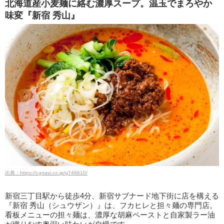
北海道産小麦麺に絡む濃厚スープ。温玉でまろやか
味変『新宿 秀山』
出典：https://r.gnavi.co.jp/g746610/
新宿三丁目駅から徒歩4分、新宿サブナード地下街に店を構える
『新宿 秀山（シュウザン）』は、フカヒレと担々麺の専門店。
看板メニューの担々麺は、濃厚な胡麻ペーストと自家製ラー油