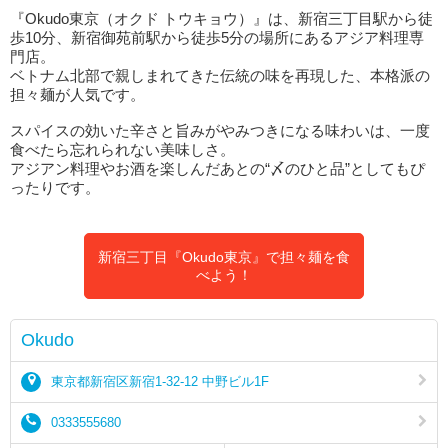
『Okudo東京（オクド トウキョウ）』は、新宿三丁目駅から徒
歩10分、新宿御苑前駅から徒歩5分の場所にあるアジア料理専
門店。
ベトナム北部で親しまれてきた伝統の味を再現した、本格派の
担々麺が人気です。
スパイスの効いた辛さと旨みがやみつきになる味わいは、一度
食べたら忘れられない美味しさ。
アジアン料理やお酒を楽しんだあとの“〆のひと品”としてもぴ
ったりです。
新宿三丁目『Okudo東京』で担々麺を食
べよう！
Okudo
東京都新宿区新宿1-32-12 中野ビル1F
0333555680