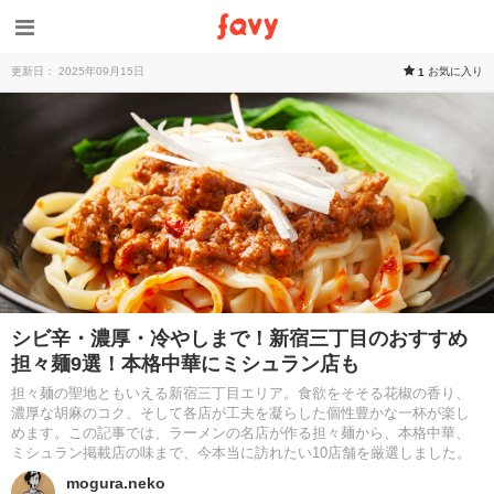
更新日： 2025年09月15日
お気に入り
1
シビ辛・濃厚・冷やしまで！新宿三丁目のおすすめ
担々麺9選！本格中華にミシュラン店も
担々麺の聖地ともいえる新宿三丁目エリア。食欲をそそる花椒の香り、
濃厚な胡麻のコク、そして各店が工夫を凝らした個性豊かな一杯が楽し
めます。この記事では、ラーメンの名店が作る担々麺から、本格中華、
ミシュラン掲載店の味まで、今本当に訪れたい10店舗を厳選しました。
mogura.neko