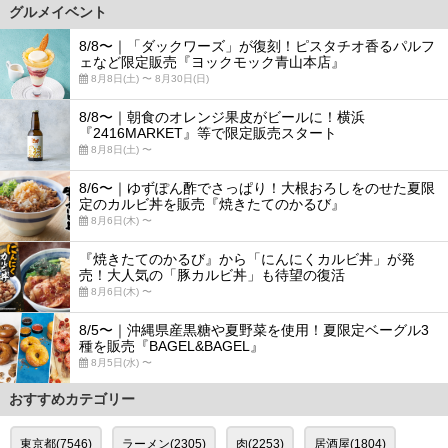
グルメイベント
8/8〜｜「ダックワーズ」が復刻！ピスタチオ香るパルフ
ェなど限定販売『ヨックモック青山本店』
8月8日(土) 〜 8月30日(日)
8/8〜｜朝食のオレンジ果皮がビールに！横浜
『2416MARKET』等で限定販売スタート
8月8日(土) 〜
8/6〜｜ゆずぽん酢でさっぱり！大根おろしをのせた夏限
定のカルビ丼を販売『焼きたてのかるび』
8月6日(木) 〜
『焼きたてのかるび』から「にんにくカルビ丼」が発
売！大人気の「豚カルビ丼」も待望の復活
8月6日(木) 〜
8/5〜｜沖縄県産黒糖や夏野菜を使用！夏限定ベーグル3
種を販売『BAGEL&BAGEL』
8月5日(水) 〜
おすすめカテゴリー
東京都(7546)
ラーメン(2305)
肉(2253)
居酒屋(1804)