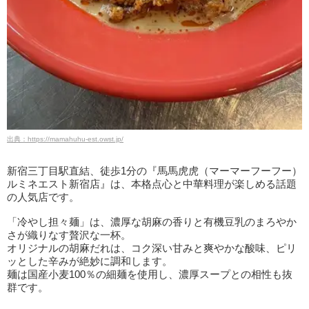
出典：https://mamahuhu-est.owst.jp/
新宿三丁目駅直結、徒歩1分の『馬馬虎虎（マーマーフーフー）
ルミネエスト新宿店』は、本格点心と中華料理が楽しめる話題
の人気店です。
「冷やし担々麺」は、濃厚な胡麻の香りと有機豆乳のまろやか
さが織りなす贅沢な一杯。
オリジナルの胡麻だれは、コク深い甘みと爽やかな酸味、ピリ
ッとした辛みが絶妙に調和します。
麺は国産小麦100％の細麺を使用し、濃厚スープとの相性も抜
群です。