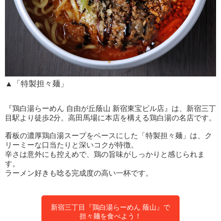
▲「特製担々麺」
『鶏白湯らーめん 自由が丘蔭山 新宿東宝ビル店』は、新宿三丁
目駅より徒歩2分。高田馬場に本店を構える鶏白湯の名店です。
看板の濃厚鶏白湯スープをベースにした「特製担々麺」は、ク
リーミーな口当たりと深いコクが特徴。
辛さは意外にも控えめで、鶏の旨味がしっかりと感じられま
す。
ラーメン好きも唸る完成度の高い一杯です。
新宿三丁目『鶏白湯らーめん 蔭山』で
担々麺を食べよう！