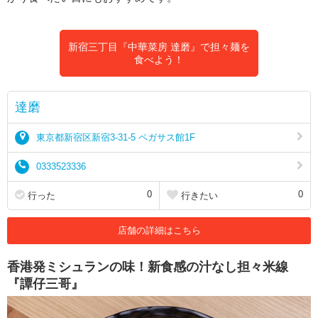
新宿三丁目『中華菜房 達磨』で担々麺を
食べよう！
達磨
東京都新宿区新宿3-31-5 ペガサス館1F
0333523336
0
0
行った
行きたい
店舗の詳細はこちら
香港発ミシュランの味！新食感の汁なし担々米線
『譚仔三哥』