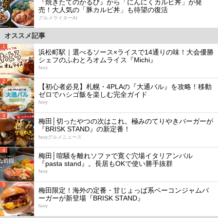
『焼きたてのかるび』から「にんにくカルビ丼」が発
売！大人気の「豚カルビ丼」も待望の復活
グルメライターAI
オススメ記事
1
浜松町駅｜選べるソース×ライスで14通りの味！大会優勝
シェフのふわとろオムライス『Michi』
favy
2
【初心者必見】札幌・4PLAの『大通バル』を攻略！移動
ゼロでハシゴ飯を楽しむ完全ガイド
favy
3
梅田│切ったやつの次はこれ。極みのてりやきバーガーが
『BRISK STAND』の新定番！
favyグルメニュース
4
梅田│喧騒を離れソファで寛ぐ穴場イタリアンバル
『pasta stand』。長居もOKで使い勝手抜群
favy
5
梅田限定！海外の定番・甘じょっぱ系ベーコンジャムバ
ーガーが新登場『BRISK STAND』
favy