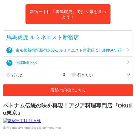
新宿三丁目『馬馬虎虎』で担々麺を食べ
よう！
馬馬虎虎 ルミネエスト新宿店
東京都新宿区新宿3-38-1 ルミネエスト新宿店 SHUN/KAN 7F
0333540853
0
0
行った
行きたい
店舗の詳細はこちら
ベトナム伝統の味を再現！アジア料理専門店『Okud
o東京』
出典：https://okudotokyo.jp/sp/menu.html