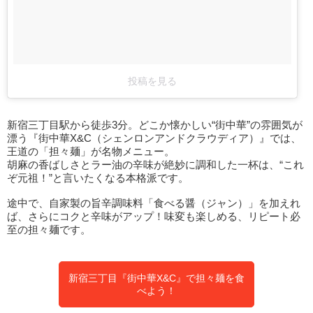
投稿を見る
新宿三丁目駅から徒歩3分。どこか懐かしい“街中華”の雰囲気が
漂う『街中華X&C（シェンロンアンドクラウディア）』では、
王道の「担々麺」が名物メニュー。
胡麻の香ばしさとラー油の辛味が絶妙に調和した一杯は、“これ
ぞ元祖！”と言いたくなる本格派です。
途中で、自家製の旨辛調味料「食べる醤（ジャン）」を加えれ
ば、さらにコクと辛味がアップ！味変も楽しめる、リピート必
至の担々麺です。
新宿三丁目『街中華X&C』で担々麺を食
べよう！