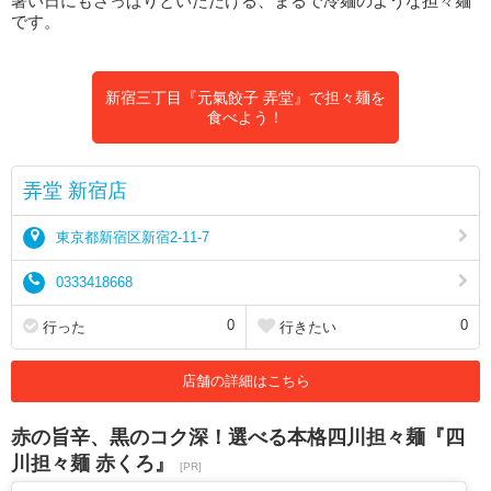
暑い日にもさっぱりといただける、まるで冷麺のような担々麺
です。
新宿三丁目『元氣餃子 弄堂』で担々麺を
食べよう！
弄堂 新宿店
東京都新宿区新宿2-11-7
0333418668
0
0
行った
行きたい
店舗の詳細はこちら
赤の旨辛、黒のコク深！選べる本格四川担々麺『四
川担々麺 赤くろ』
[PR]