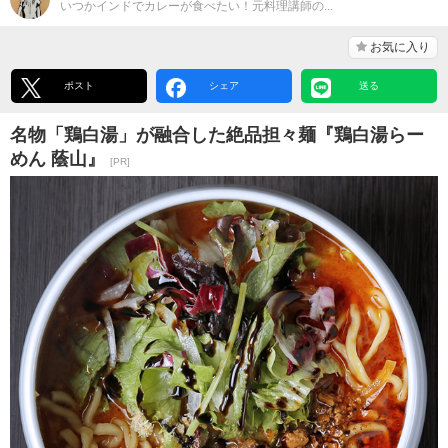
いつかインドでカレーが食べたい！元料理講師の...
お気に入り
ポスト
シェア
送る
名物「鶏白湯」が融合した絶品担々麺『鶏白湯らー
めん 蔭山』
[PR]