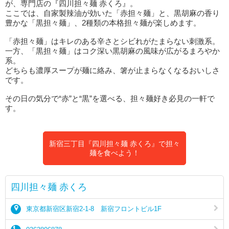
が、専門店の『四川担々麺 赤くろ』。
ここでは、自家製辣油が効いた「赤担々麺」と、黒胡麻の香り
豊かな「黒担々麺」、2種類の本格担々麺が楽しめます。
「赤担々麺」はキレのある辛さとシビれがたまらない刺激系。
一方、「黒担々麺」はコク深い黒胡麻の風味が広がるまろやか
系。
どちらも濃厚スープが麺に絡み、箸が止まらなくなるおいしさ
です。
その日の気分で“赤”と“黒”を選べる、担々麺好き必見の一軒で
す。
新宿三丁目『四川担々麺 赤くろ』で担々
麺を食べよう！
四川担々麺 赤くろ
東京都新宿区新宿2-1-8 新宿フロントビル1F