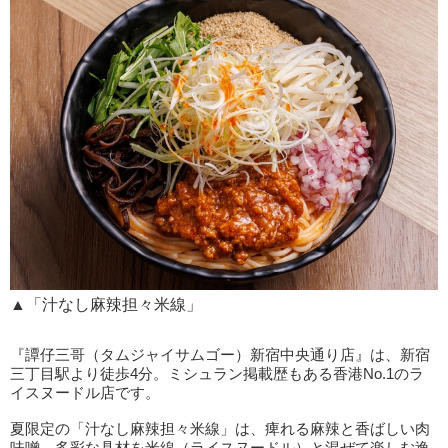
▲「汁なし麻辣担々米線」
『譚仔三哥（タムジャイサムゴー）新宿中央通り店』は、新宿
三丁目駅より徒歩4分。ミシュラン掲載歴もある香港No.1のラ
イスヌードル店です。
夏限定の「汁なし麻辣担々米線」は、痺れる麻辣と香ばしい肉
味噌、多彩な具材を米線（ライスヌードル）と混ぜて楽しむ逸