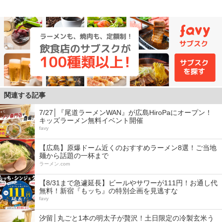
関連する記事
7/27│『尾道ラーメンWAN』が広島HiroPaにオープン！
キッズラーメン無料イベント開催
favy
【広島】原爆ドーム近くのおすすめラーメン8選！ご当地
麺から話題の一杯まで
ラーメン.com
【8/31まで急遽延長】ビールやサワーが111円！お通し代
無料！新宿『もッち』の特別企画を見逃すな
favy
汐留│丸ごと1本の明太子が贅沢！土日限定の冷製玄米う