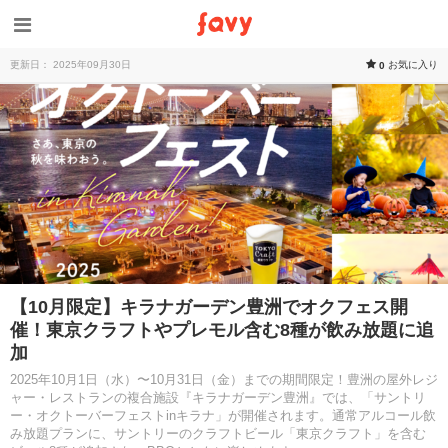
更新日： 2025年09月30日
お気に入り
0
【10月限定】キラナガーデン豊洲でオクフェス開
催！東京クラフトやプレモル含む8種が飲み放題に追
加
2025年10月1日（水）〜10月31日（金）までの期間限定！豊洲の屋外レジ
ャー・レストランの複合施設『キラナガーデン豊洲』では、「サントリ
ー・オクトーバーフェストinキラナ」が開催されます。通常アルコール飲
み放題プランに、サントリーのクラフトビール「東京クラフト」を含む