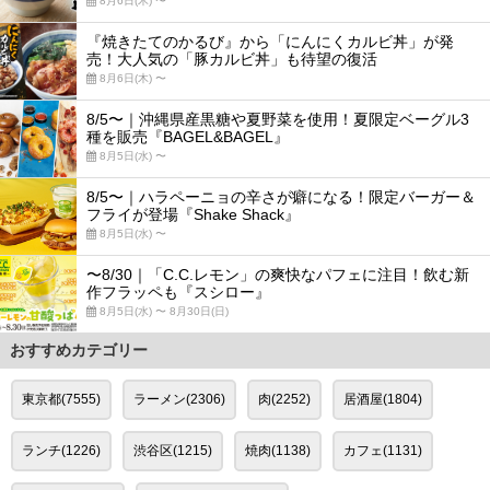
8月6日(木) 〜
『焼きたてのかるび』から「にんにくカルビ丼」が発
売！大人気の「豚カルビ丼」も待望の復活
8月6日(木) 〜
8/5〜｜沖縄県産黒糖や夏野菜を使用！夏限定ベーグル3
種を販売『BAGEL&BAGEL』
8月5日(水) 〜
8/5〜｜ハラペーニョの辛さが癖になる！限定バーガー＆
フライが登場『Shake Shack』
8月5日(水) 〜
〜8/30｜「C.C.レモン」の爽快なパフェに注目！飲む新
作フラッペも『スシロー』
8月5日(水) 〜 8月30日(日)
おすすめカテゴリー
東京都(7555)
ラーメン(2306)
肉(2252)
居酒屋(1804)
ランチ(1226)
渋谷区(1215)
焼肉(1138)
カフェ(1131)