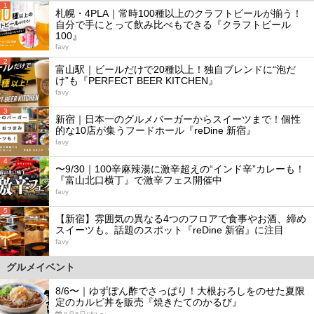
1
札幌・4PLA｜常時100種以上のクラフトビールが揃う！
自分で手にとって飲み比べもできる『クラフトビール
100』
favy
2
富山駅｜ビールだけで20種以上！独自ブレンドに“泡だ
け”も『PERFECT BEER KITCHEN』
favy
3
新宿｜日本一のグルメバーガーからスイーツまで！個性
的な10店が集うフードホール『reDine 新宿』
favy
4
〜9/30｜100辛麻辣湯に激辛超えの“インド辛”カレーも！
『富山北口横丁』で激辛フェス開催中
favy
5
【新宿】雰囲気の異なる4つのフロアで食事やお酒、締め
スイーツも。話題のスポット『reDine 新宿』に注目
favy
グルメイベント
8/6〜｜ゆずぽん酢でさっぱり！大根おろしをのせた夏限
定のカルビ丼を販売『焼きたてのかるび』