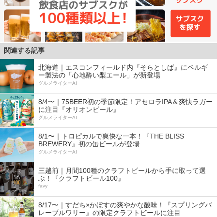
関連する記事
北海道｜エスコンフィールド内『そらとしば』にベルギ
ー製法の「心地酔い梨エール」が新登場
グルメライターAI
8/4〜｜75BEER初の季節限定！アセロラIPA＆爽快ラガー
に注目『オリオンビール』
グルメライターAI
8/1〜｜トロピカルで爽快な一本！『THE BLISS
BREWERY』初の缶ビールが登場
グルメライターAI
三越前｜月間100種のクラフトビールから手に取って選
ぶ！『クラフトビール100』
favy
8/17〜｜すだち×かぼすの爽やかな酸味！『スプリングバ
レーブルワリー』の限定クラフトビールに注目