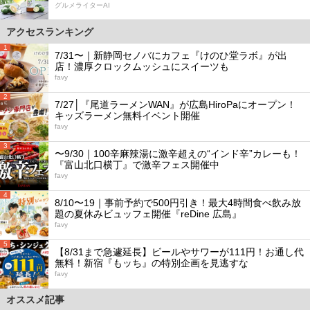
グルメライターAI
アクセスランキング
1
7/31〜｜新静岡セノバにカフェ『けのひ堂ラボ』が出
店！濃厚クロックムッシュにスイーツも
favy
2
7/27│『尾道ラーメンWAN』が広島HiroPaにオープン！
キッズラーメン無料イベント開催
favy
3
〜9/30｜100辛麻辣湯に激辛超えの“インド辛”カレーも！
『富山北口横丁』で激辛フェス開催中
favy
4
8/10〜19｜事前予約で500円引き！最大4時間食べ飲み放
題の夏休みビュッフェ開催『reDine 広島』
favy
5
【8/31まで急遽延長】ビールやサワーが111円！お通し代
無料！新宿『もッち』の特別企画を見逃すな
favy
オススメ記事