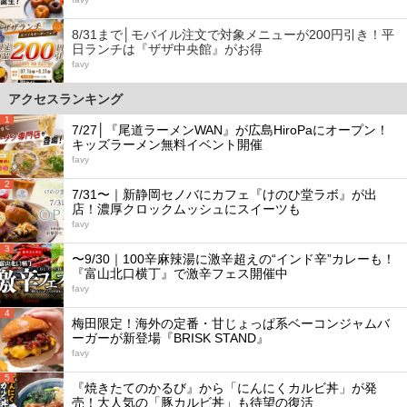
8/31まで│モバイル注文で対象メニューが200円引き！平
日ランチは『ザザ中央館』がお得
favy
アクセスランキング
1
7/27│『尾道ラーメンWAN』が広島HiroPaにオープン！
キッズラーメン無料イベント開催
favy
2
7/31〜｜新静岡セノバにカフェ『けのひ堂ラボ』が出
店！濃厚クロックムッシュにスイーツも
favy
3
〜9/30｜100辛麻辣湯に激辛超えの“インド辛”カレーも！
『富山北口横丁』で激辛フェス開催中
favy
4
梅田限定！海外の定番・甘じょっぱ系ベーコンジャムバ
ーガーが新登場『BRISK STAND』
favy
5
『焼きたてのかるび』から「にんにくカルビ丼」が発
売！大人気の「豚カルビ丼」も待望の復活