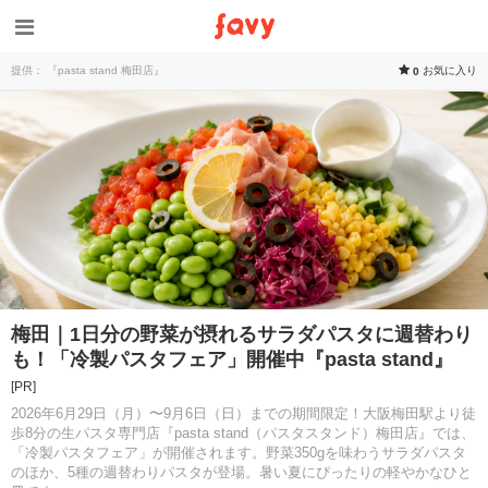
提供： 『pasta stand 梅田店』
お気に入り
0
梅田｜1日分の野菜が摂れるサラダパスタに週替わり
も！「冷製パスタフェア」開催中『pasta stand』
[PR]
2026年6月29日（月）〜9月6日（日）までの期間限定！大阪梅田駅より徒
歩8分の生パスタ専門店『pasta stand（パスタスタンド）梅田店』では、
「冷製パスタフェア」が開催されます。野菜350gを味わうサラダパスタ
のほか、5種の週替わりパスタが登場。暑い夏にぴったりの軽やかなひと