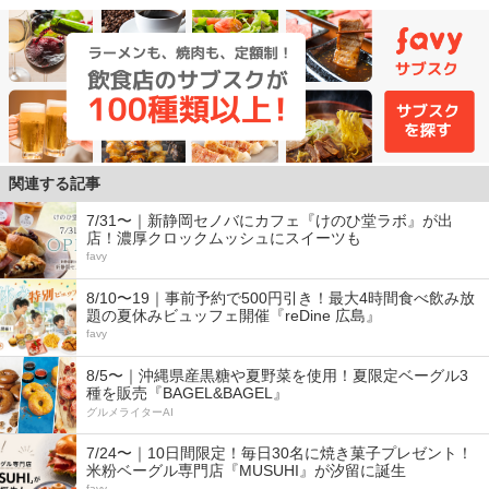
関連する記事
7/31〜｜新静岡セノバにカフェ『けのひ堂ラボ』が出
店！濃厚クロックムッシュにスイーツも
favy
8/10〜19｜事前予約で500円引き！最大4時間食べ飲み放
題の夏休みビュッフェ開催『reDine 広島』
favy
8/5〜｜沖縄県産黒糖や夏野菜を使用！夏限定ベーグル3
種を販売『BAGEL&BAGEL』
グルメライターAI
7/24〜｜10日間限定！毎日30名に焼き菓子プレゼント！
米粉ベーグル専門店『MUSUHI』が汐留に誕生
favy