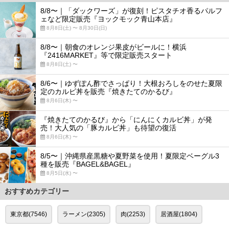
8/8〜｜「ダックワーズ」が復刻！ピスタチオ香るパルフ
ェなど限定販売『ヨックモック青山本店』
8月8日(土) 〜 8月30日(日)
8/8〜｜朝食のオレンジ果皮がビールに！横浜
『2416MARKET』等で限定販売スタート
8月8日(土) 〜
8/6〜｜ゆずぽん酢でさっぱり！大根おろしをのせた夏限
定のカルビ丼を販売『焼きたてのかるび』
8月6日(木) 〜
『焼きたてのかるび』から「にんにくカルビ丼」が発
売！大人気の「豚カルビ丼」も待望の復活
8月6日(木) 〜
8/5〜｜沖縄県産黒糖や夏野菜を使用！夏限定ベーグル3
種を販売『BAGEL&BAGEL』
8月5日(水) 〜
おすすめカテゴリー
東京都(7546)
ラーメン(2305)
肉(2253)
居酒屋(1804)