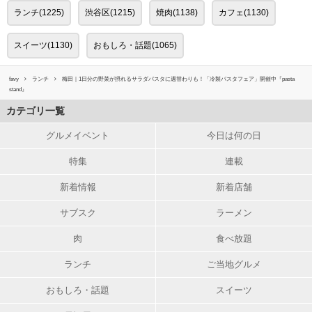
ランチ(1225)
渋谷区(1215)
焼肉(1138)
カフェ(1130)
スイーツ(1130)
おもしろ・話題(1065)
favy
ランチ
梅田｜1日分の野菜が摂れるサラダパスタに週替わりも！「冷製パスタフェア」開催中『pasta
stand』
カテゴリ一覧
グルメイベント
今日は何の日
特集
連載
新着情報
新着店舗
サブスク
ラーメン
肉
食べ放題
ランチ
ご当地グルメ
おもしろ・話題
スイーツ