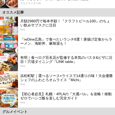
グルメライターAI
オススメ記事
1
月額2980円で毎本半額！『クラフトビール100』のちょ
い飲みサブスクに注目
favy
2
『reDine広島』で食べたいランチ8選！唐揚げ定食からラ
ーメン、海鮮丼、麻辣湯も！
favy
3
有明｜食べログ百名店が監修する本気のパスタ&ピザに注
目！穴場ダイニング『LINK table』
favy
4
浜松町駅｜選べるソース×ライスで14通りの味！大会優勝
シェフのふわとろオムライス『Michi』
favy
5
【初心者必見】札幌・4PLAの『大通バル』を攻略！移動
ゼロでハシゴ飯を楽しむ完全ガイド
favy
グルメイベント