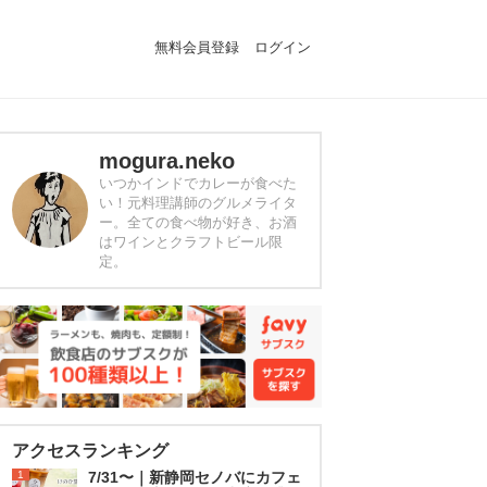
無料会員登録
ログイン
mogura.neko
いつかインドでカレーが食べた
い！元料理講師のグルメライタ
ー。全ての食べ物が好き、お酒
はワインとクラフトビール限
定。
アクセスランキング
1
7/31〜｜新静岡セノバにカフェ