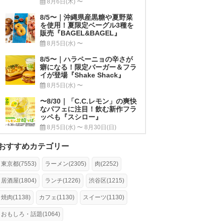
8月6日(木) 〜
8/5〜｜沖縄県産黒糖や夏野菜
を使用！夏限定ベーグル3種を
販売『BAGEL&BAGEL』
8月5日(水) 〜
8/5〜｜ハラペーニョの辛さが
癖になる！限定バーガー＆フラ
イが登場『Shake Shack』
8月5日(水) 〜
〜8/30｜「C.C.レモン」の爽快
なパフェに注目！飲む新作フラ
ッペも『スシロー』
8月5日(水) 〜 8月30日(日)
おすすめカテゴリー
東京都(7553)
ラーメン(2305)
肉(2252)
居酒屋(1804)
ランチ(1226)
渋谷区(1215)
焼肉(1138)
カフェ(1130)
スイーツ(1130)
おもしろ・話題(1064)