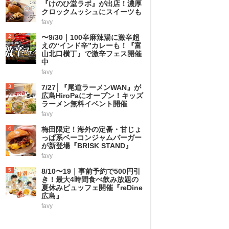
『けのひ堂ラボ』が出店！濃厚
クロックムッシュにスイーツも
favy
2
〜9/30｜100辛麻辣湯に激辛超
えの“インド辛”カレーも！『富
山北口横丁』で激辛フェス開催
中
favy
3
7/27│『尾道ラーメンWAN』が
広島HiroPaにオープン！キッズ
ラーメン無料イベント開催
favy
4
梅田限定！海外の定番・甘じょ
っぱ系ベーコンジャムバーガー
が新登場『BRISK STAND』
favy
5
8/10〜19｜事前予約で500円引
き！最大4時間食べ飲み放題の
夏休みビュッフェ開催『reDine
広島』
favy