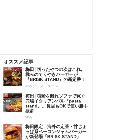
オススメ記事
1
梅田│切ったやつの次はこれ。
極みのてりやきバーガーが
『BRISK STAND』の新定番！
favyグルメニュース
2
梅田│喧騒を離れソファで寛ぐ
穴場イタリアンバル『pasta
stand』。長居もOKで使い勝手
抜群
favy
3
梅田限定！海外の定番・甘じょ
っぱ系ベーコンジャムバーガー
が新登場『BRISK STAND』