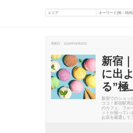
更新日： 2026年06月22日
新宿
に出よ
る”極
新宿でのショッ
ココ！新宿駅周
のカフェ、フル
ットが揃ってい
お店を厳選して