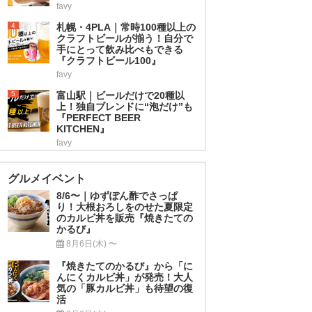
favy
4
札幌・4PLA｜常時100種以上の
クラフトビールが揃う！自分で
手にとって飲み比べもできる
『クラフトビール100』
favy
5
富山駅｜ビールだけで20種以
上！独自ブレンドに“泡だけ”も
『PERFECT BEER
KITCHEN』
favy
グルメイベント
8/6〜｜ゆずぽん酢でさっぱ
り！大根おろしをのせた夏限定
のカルビ丼を販売『焼きたての
かるび』
8月6日(木) 〜
『焼きたてのかるび』から「に
んにくカルビ丼」が発売！大人
気の「豚カルビ丼」も待望の復
活