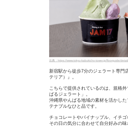
出典：https://www.tokyu-kabukicho-tower.jp/floorguide/deta
新宿駅から徒歩7分のジェラート専門店『J
テリア）』。
こちらで提供されているのは、規格外
ばるジェラート」。
沖縄県やんばる地域の素材を活かした
テナブルなひと品です。
チョコレートやパイナップル、イチゴ
その日の気分に合わせて自分好みの味