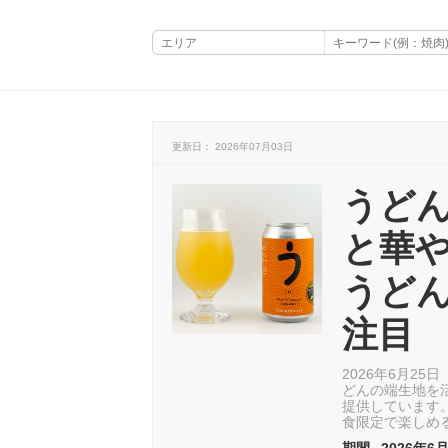
更新日： 2026年07月03日
うど
と華
うど
注目
2026年6月2
どんの端生地を活
提供しています
食限定で楽しめ
期間
2026年6月