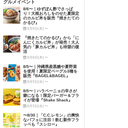
グルメイベント
8/6〜｜ゆずぽん酢でさっぱ
り！大根おろしをのせた夏限定
のカルビ丼を販売『焼きたての
かるび』
8月6日(木) 〜
『焼きたてのかるび』から「に
んにくカルビ丼」が発売！大人
気の「豚カルビ丼」も待望の復
活
8月6日(木) 〜
8/5〜｜沖縄県産黒糖や夏野菜
を使用！夏限定ベーグル3種を
販売『BAGEL&BAGEL』
8月5日(水) 〜
8/5〜｜ハラペーニョの辛さが
癖になる！限定バーガー＆フラ
イが登場『Shake Shack』
8月5日(水) 〜
〜8/30｜「C.C.レモン」の爽快
なパフェに注目！飲む新作フラ
ッペも『スシロー』