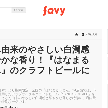
0
お気に入り
ん由来のやさしい白濁感
やかな香り！『はなまる
ん』のクラフトビールに
5日（木）より期間限定！全国の『はなまるうどん』34店舗では、う
用したアップサイクルクラフトビール「SANUKI 870 ALE」を
。うどん由来のやさしい白濁感と華やかな香りが特徴の、店内飲
る特別な一杯です。
25日(木) 〜