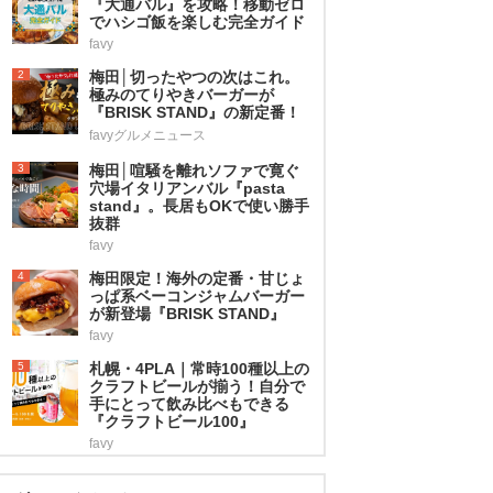
『大通バル』を攻略！移動ゼロ
でハシゴ飯を楽しむ完全ガイド
favy
2
梅田│切ったやつの次はこれ。
極みのてりやきバーガーが
『BRISK STAND』の新定番！
favyグルメニュース
3
梅田│喧騒を離れソファで寛ぐ
穴場イタリアンバル『pasta
stand』。長居もOKで使い勝手
抜群
favy
4
梅田限定！海外の定番・甘じょ
っぱ系ベーコンジャムバーガー
が新登場『BRISK STAND』
favy
5
札幌・4PLA｜常時100種以上の
クラフトビールが揃う！自分で
手にとって飲み比べもできる
『クラフトビール100』
favy