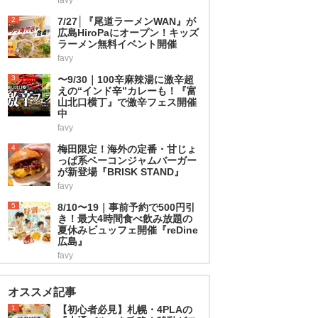
2
7/27│『尾道ラーメンWAN』が
広島HiroPaにオープン！キッズ
ラーメン無料イベント開催
favy
3
〜9/30｜100辛麻辣湯に激辛超
えの“インド辛”カレーも！『富
山北口横丁』で激辛フェス開催
中
favy
4
梅田限定！海外の定番・甘じょ
っぱ系ベーコンジャムバーガー
が新登場『BRISK STAND』
favy
5
8/10〜19｜事前予約で500円引
き！最大4時間食べ飲み放題の
夏休みビュッフェ開催『reDine
広島』
favy
オススメ記事
1
【初心者必見】札幌・4PLAの