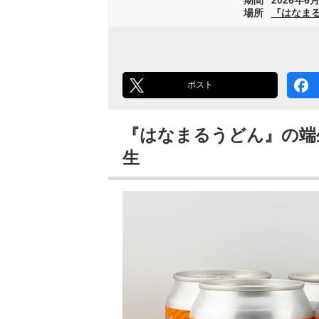
場所
『はなまる
ポスト
『はなまるうどん』の端生地
生