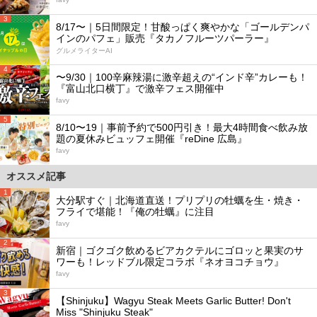
3
8/17〜｜5日間限定！甘酸っぱく爽やかな「ゴールデンパ
インのパフェ」販売『タカノフルーツパーラー』
グルメライターAI
4
〜9/30｜100辛麻辣湯に激辛超えの“インド辛”カレーも！
『富山北口横丁』で激辛フェス開催中
favy
5
8/10〜19｜事前予約で500円引き！最大4時間食べ飲み放
題の夏休みビュッフェ開催『reDine 広島』
favy
オススメ記事
1
大分駅すぐ｜北海道直送！プリプリの牡蠣を生・焼き・
フライで堪能！『俺の牡蠣』に注目
favy
2
新宿｜ゴクゴク飲めるビアカクテルにゴロッと果実のサ
ワーも！レッドブル限定コラボ『ネオヨコチョウ』
favy
3
【Shinjuku】Wagyu Steak Meets Garlic Butter! Don't
Miss "Shinjuku Steak"