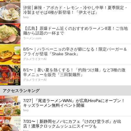
汐留│麻辣・アボカド・レモン・冷やし中華！夏季限定・
冷製まぜそば4種が新登場！『伊太そば』
favy
【広島】原爆ドーム近くのおすすめラーメン8選！ご当地
麺から話題の一杯まで
ラーメン.com
8/5〜｜ハラペーニョの辛さが癖になる！限定バーガー＆
フライが登場『Shake Shack』
グルメライターAI
8/1〜｜暑い夏を熱くする！「灼熱つけ麺」など3種の激
辛メニューを販売『三田製麺所』
グルメライターAI
アクセスランキング
1
7/27│『尾道ラーメンWAN』が広島HiroPaにオープン！
キッズラーメン無料イベント開催
favy
2
7/31〜｜新静岡セノバにカフェ『けのひ堂ラボ』が出
店！濃厚クロックムッシュにスイーツも
favy