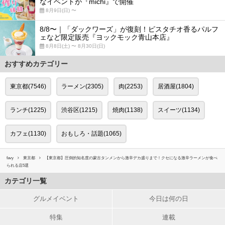
なイベントが『michi』で開催
8月9日(日) 〜
8/8〜｜「ダックワーズ」が復刻！ピスタチオ香るパルフ
ェなど限定販売『ヨックモック青山本店』
8月8日(土) 〜 8月30日(日)
おすすめカテゴリー
東京都(7546)
ラーメン(2305)
肉(2253)
居酒屋(1804)
ランチ(1225)
渋谷区(1215)
焼肉(1138)
スイーツ(1134)
カフェ(1130)
おもしろ・話題(1065)
favy
東京都
【東京都】圧倒的知名度の蒙古タンメンから激辛デカ盛りまで！クセになる激辛ラーメンが食べ
られる店5選
カテゴリ一覧
グルメイベント
今日は何の日
特集
連載