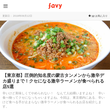
更新日： 2018年09月12日
お気に入り
12
【東京都】圧倒的知名度の蒙古タンメンから激辛デ
カ盛りまで！クセになる激辛ラーメンが食べられる
店5選
辛いけど美味しくてやめられない！ なんて人結構いますよね！ 辛い
食べ物ってクセになっちゃいますよね。今回は、東京都内にある、辛い
けど食べる手が止まらない激辛ラーメンが食べられるお店を紹介しま
す。