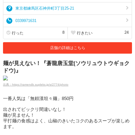
東京都練馬区石神井町3丁目25-21
0339971631
8
24
行った
行きたい
店舗の詳細はこちら
麺が見えない！『蒼龍唐玉堂(ソウリュウトウギョク
ドウ)』
出典：https://ramendb.supleks.jp/s/2774/photo
一番人気は「無頼漢坦々麺」850円
出されてビックリ間違いなし！
麺が見ません！
平打麺の食感はよく、山椒のきいたコクのあるスープが楽しめ
ます。