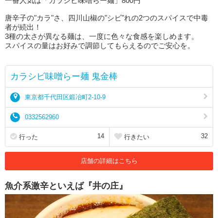
一番人気は「カラシビ味噌らー麺」800円
唐辛子の"カラ"さ、四川山椒の"シビ"れの2つのスパイスで中毒
者が続出！
3種の太さが異なる麺は、一度に色々な食感を楽しめます。
スパイスの量はお好みで調節してもらえるのでご安心を。
カラシビ味噌らー麺 鬼金棒
東京都千代田区鍛冶町2-10-9
0332562960
14
32
行った
行きたい
店舗の詳細はこちら
魚介系激辛といえば『井の庄』