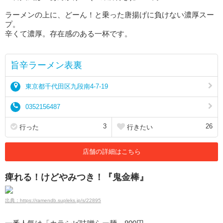
ラーメンの上に、どーん！と乗った唐揚げに負けない濃厚スー
プ。
辛くて濃厚。存在感のある一杯です。
旨辛ラーメン表裏
東京都千代田区九段南4-7-19
0352156487
3
26
行った
行きたい
店舗の詳細はこちら
痺れる！けどやみつき！『鬼金棒』
出典：https://ramendb.supleks.jp/s/22895