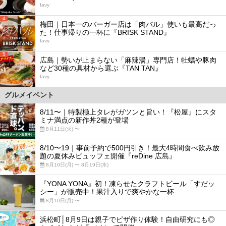
favy
4
梅田｜日本一のバーガー店は「肉バル」使いも最高だっ
た！仕事帰りの一杯に『BRISK STAND』
favy
5
広島｜勢いが止まらない「麻辣湯」専門店！牡蠣や豚肉
など30種の具材から選ぶ『TAN TAN』
favy
グルメイベント
8/11〜｜特製極上タレがガツンと旨い！『松屋』にスタ
ミナ満点の新作丼2種が登場
8月11日(火) 〜
8/10〜19｜事前予約で500円引き！最大4時間食べ飲み放
題の夏休みビュッフェ開催『reDine 広島』
8月10日(月) 〜 8月19日(水)
『YONA YONA』初！凍らせたクラフトビール「すだッ
シー」が販売中！果汁入りで爽やかな一杯
8月10日(月) 〜
浜松町│8月9日は親子でピザ作り体験！自由研究にも◎