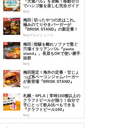
『大通バル』を攻略！移動ゼロ
でハシゴ飯を楽しむ完全ガイド
favy
2
梅田│切ったやつの次はこれ。
極みのてりやきバーガーが
『BRISK STAND』の新定番！
favyグルメニュース
3
梅田│喧騒を離れソファで寛ぐ
穴場イタリアンバル『pasta
stand』。長居もOKで使い勝手
抜群
favy
4
梅田限定！海外の定番・甘じょ
っぱ系ベーコンジャムバーガー
が新登場『BRISK STAND』
favy
5
札幌・4PLA｜常時100種以上の
クラフトビールが揃う！自分で
手にとって飲み比べもできる
『クラフトビール100』
favy