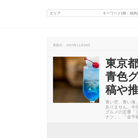
更新日： 2023年11月24日
東京
青色グ
稿や
青い空、青い海
ありません。今
グルメの定番「
ナツ」、「金平