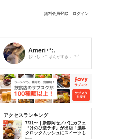
無料会員登録
ログイン
Ameri･*:.
おいしいごはんがすき.｡.:*･ﾟ
アクセスランキング
1
7/31〜｜新静岡セノバにカフェ
『けのひ堂ラボ』が出店！濃厚
クロックムッシュにスイーツも
favy