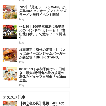
2
7/27│『尾道ラーメンWAN』が
広島HiroPaにオープン！キッズ
ラーメン無料イベント開催
favy
3
〜9/30｜100辛麻辣湯に激辛超
えの“インド辛”カレーも！『富
山北口横丁』で激辛フェス開催
中
favy
4
梅田限定！海外の定番・甘じょ
っぱ系ベーコンジャムバーガー
が新登場『BRISK STAND』
favy
5
8/10〜19｜事前予約で500円引
き！最大4時間食べ飲み放題の
夏休みビュッフェ開催『reDine
広島』
favy
オススメ記事
1
【初心者必見】札幌・4PLAの