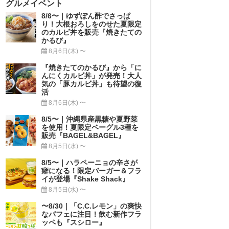
グルメイベント
8/6〜｜ゆずぽん酢でさっぱ
り！大根おろしをのせた夏限定
のカルビ丼を販売『焼きたての
かるび』
8月6日(木) 〜
『焼きたてのかるび』から「に
んにくカルビ丼」が発売！大人
気の「豚カルビ丼」も待望の復
活
8月6日(木) 〜
8/5〜｜沖縄県産黒糖や夏野菜
を使用！夏限定ベーグル3種を
販売『BAGEL&BAGEL』
8月5日(水) 〜
8/5〜｜ハラペーニョの辛さが
癖になる！限定バーガー＆フラ
イが登場『Shake Shack』
8月5日(水) 〜
〜8/30｜「C.C.レモン」の爽快
なパフェに注目！飲む新作フラ
ッペも『スシロー』