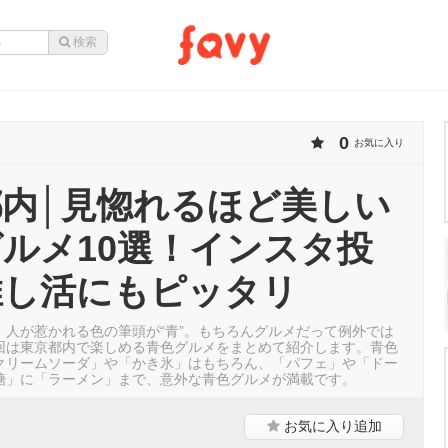
0
お気に入り
都内│見惚れるほど美しい
ルメ10選！インスタ投
推し活にもピッタリ
。人が惹かれる色の筆頭が“青”。もちろんグルメだって例外では
回は東京都内で楽しめる青色グルメをまとめて紹介します。青色
クリームソーダ」や「かき氷」はもちろん、「パフェ」や「ドー
糖」に「ラーメン」まで、意外な青色グルメが満載です。
お気に入り
追加