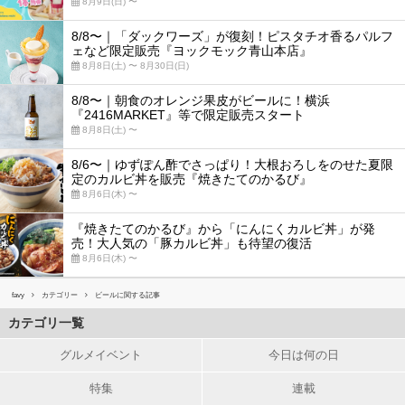
8月9日(日) 〜
8/8〜｜「ダックワーズ」が復刻！ピスタチオ香るパルフ
ェなど限定販売『ヨックモック青山本店』
8月8日(土) 〜 8月30日(日)
8/8〜｜朝食のオレンジ果皮がビールに！横浜
『2416MARKET』等で限定販売スタート
8月8日(土) 〜
8/6〜｜ゆずぽん酢でさっぱり！大根おろしをのせた夏限
定のカルビ丼を販売『焼きたてのかるび』
8月6日(木) 〜
『焼きたてのかるび』から「にんにくカルビ丼」が発
売！大人気の「豚カルビ丼」も待望の復活
8月6日(木) 〜
favy
カテゴリー
ビールに関する記事
カテゴリ一覧
グルメイベント
今日は何の日
特集
連載