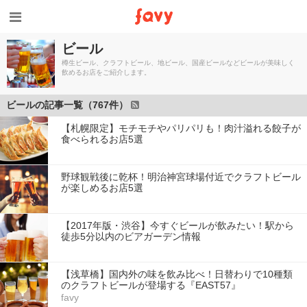
ビール
樽生ビール、クラフトビール、地ビール、国産ビールなどビールが美味しく
飲めるお店をご紹介します。
ビールの記事一覧（767件）
【札幌限定】モチモチやパリパリも！肉汁溢れる餃子が
食べられるお店5選
野球観戦後に乾杯！明治神宮球場付近でクラフトビール
が楽しめるお店5選
【2017年版・渋谷】今すぐビールが飲みたい！駅から
徒歩5分以内のビアガーデン情報
【浅草橋】国内外の味を飲み比べ！日替わりで10種類
のクラフトビールが登場する『EAST57』
favy