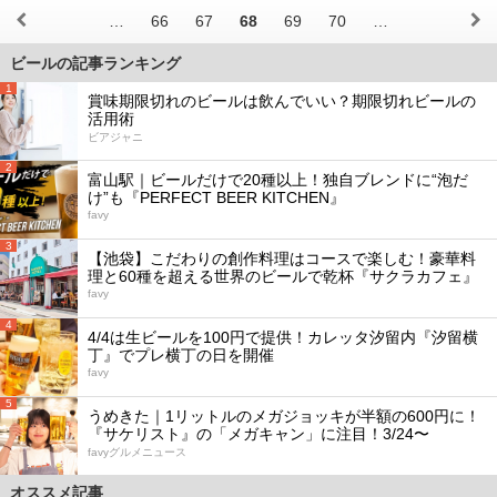
…
66
67
68
69
70
…
ビールの記事ランキング
1
賞味期限切れのビールは飲んでいい？期限切れビールの
活用術
ビアジャニ
2
富山駅｜ビールだけで20種以上！独自ブレンドに“泡だ
け”も『PERFECT BEER KITCHEN』
favy
3
【池袋】こだわりの創作料理はコースで楽しむ！豪華料
理と60種を超える世界のビールで乾杯『サクラカフェ』
favy
4
4/4は生ビールを100円で提供！カレッタ汐留内『汐留横
丁』でプレ横丁の日を開催
favy
5
うめきた｜1リットルのメガジョッキが半額の600円に！
『サケリスト』の「メガキャン」に注目！3/24〜
favyグルメニュース
オススメ記事