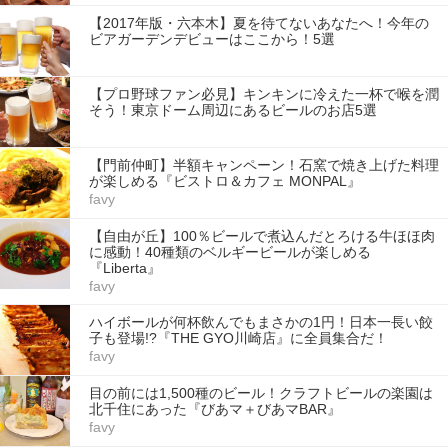
【2017年版・六本木】夏を待てないあなたへ！今年の
ビアガーデンデビューはここから！5選
【プロ野球ファン必見】キンキンに冷えた一杯で喉を潤
そう！東京ドーム周辺にあるビールのお店5選
【門前仲町】半額キャンペーン！石窯で焼き上げた料理
が楽しめる『ビストロ＆カフェ MONPAL』
favy
【自由が丘】100％ビールで煮込んだとろける牛ほほ肉
に感動！40種類のベルギービールが楽しめる
『Liberta』
favy
ハイボールが何杯飲んでもまさかの1円！日本一長い餃
子も登場!?『THE GYO川崎店』に全員集合だ！
favy
目の前には1,500種のビール！クラフトビールの楽園は
北千住にあった『びあマ＋びあマBAR』
favy