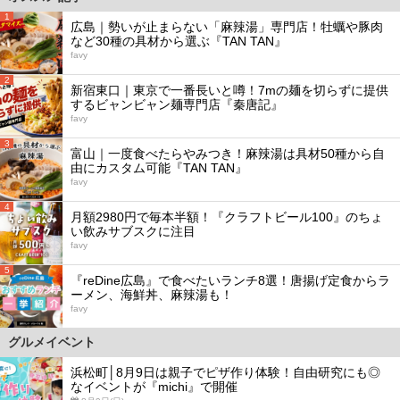
1
広島｜勢いが止まらない「麻辣湯」専門店！牡蠣や豚肉
など30種の具材から選ぶ『TAN TAN』
favy
2
新宿東口｜東京で一番長いと噂！7mの麺を切らずに提供
するビャンビャン麺専門店『秦唐記』
favy
3
富山｜一度食べたらやみつき！麻辣湯は具材50種から自
由にカスタム可能『TAN TAN』
favy
4
月額2980円で毎本半額！『クラフトビール100』のちょ
い飲みサブスクに注目
favy
5
『reDine広島』で食べたいランチ8選！唐揚げ定食からラ
ーメン、海鮮丼、麻辣湯も！
favy
グルメイベント
浜松町│8月9日は親子でピザ作り体験！自由研究にも◎
なイベントが『michi』で開催