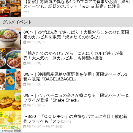
【新宿】雰囲気の異なる4つのフロアで食事やお酒、締め
スイーツも。話題のスポット『reDine 新宿』に注目
favy
グルメイベント
8/6〜｜ゆずぽん酢でさっぱり！大根おろしをのせた夏限
定のカルビ丼を販売『焼きたてのかるび』
8月6日(木) 〜
『焼きたてのかるび』から「にんにくカルビ丼」が発
売！大人気の「豚カルビ丼」も待望の復活
8月6日(木) 〜
8/5〜｜沖縄県産黒糖や夏野菜を使用！夏限定ベーグル3
種を販売『BAGEL&BAGEL』
8月5日(水) 〜
8/5〜｜ハラペーニョの辛さが癖になる！限定バーガー＆
フライが登場『Shake Shack』
8月5日(水) 〜
〜8/30｜「C.C.レモン」の爽快なパフェに注目！飲む新
作フラッペも『スシロー』
8月5日(水) 〜 8月30日(日)