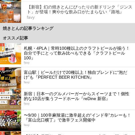
【新宿】幻の焼きとんにぴったりの新ドリンク「ジンス
ト」が登場！爽やかな飲み口がたまらない『路地』
favy
焼きとんの記事ランキング
オススメ記事
1
札幌・4PLA｜常時100種以上のクラフトビールが揃う！
自分で手にとって飲み比べもできる『クラフトビール
100』
favy
2
富山駅｜ビールだけで20種以上！独自ブレンドに“泡だ
け”も『PERFECT BEER KITCHEN』
favy
3
新宿｜日本一のグルメバーガーからスイーツまで！個性
的な10店が集うフードホール『reDine 新宿』
favy
4
〜9/30｜100辛麻辣湯に激辛超えの“インド辛”カレーも！
『富山北口横丁』で激辛フェス開催中
favy
5