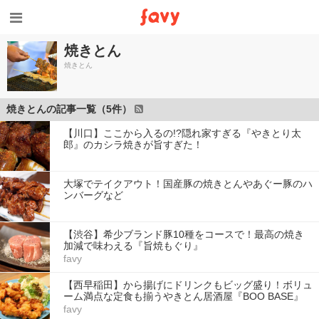
焼きとん
焼きとん
焼きとんの記事一覧（5件）
【川口】ここから入るの!?隠れ家すぎる『やきとり太
郎』のカシラ焼きが旨すぎた！
大塚でテイクアウト！国産豚の焼きとんやあぐー豚のハ
ンバーグなど
【渋谷】希少ブランド豚10種をコースで！最高の焼き
加減で味わえる『旨焼もぐり』
favy
【西早稲田】から揚げにドリンクもビッグ盛り！ボリュ
ーム満点な定食も揃うやきとん居酒屋『BOO BASE』
favy