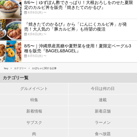
8/6〜｜ゆずぽん酢でさっぱり！大根おろしをのせた夏限
定のカルビ丼を販売『焼きたてのかるび』
8月6日(木) 〜
『焼きたてのかるび』から「にんにくカルビ丼」が発
売！大人気の「豚カルビ丼」も待望の復活
8月6日(木) 〜
8/5〜｜沖縄県産黒糖や夏野菜を使用！夏限定ベーグル3
種を販売『BAGEL&BAGEL』
8月5日(水) 〜
favy
カテゴリー
かぼちゃに関する記事
カテゴリ一覧
グルメイベント
今日は何の日
特集
連載
新着情報
新着店舗
サブスク
ラーメン
肉
食べ放題