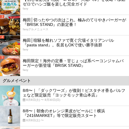
ゼロでハシゴ飯を楽しむ完全ガイド
favy
3
梅田│切ったやつの次はこれ。極みのてりやきバーガーが
『BRISK STAND』の新定番！
favyグルメニュース
4
梅田│喧騒を離れソファで寛ぐ穴場イタリアンバル
『pasta stand』。長居もOKで使い勝手抜群
favy
5
梅田限定！海外の定番・甘じょっぱ系ベーコンジャムバ
ーガーが新登場『BRISK STAND』
favy
グルメイベント
8/8〜｜「ダックワーズ」が復刻！ピスタチオ香るパルフ
ェなど限定販売『ヨックモック青山本店』
8月8日(土) 〜 8月30日(日)
8/8〜｜朝食のオレンジ果皮がビールに！横浜
『2416MARKET』等で限定販売スタート
8月8日(土) 〜