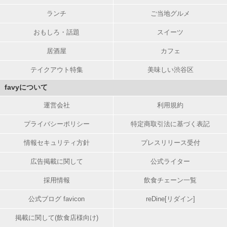
ランチ
ご当地グルメ
おもしろ・話題
スイーツ
居酒屋
カフェ
テイクアウト特集
美味しい渋谷区
favyについて
運営会社
利用規約
プライバシーポリシー
特定商取引法に基づく表記
情報セキュリティ方針
プレスリリース受付
広告掲載に関して
公式ライター
採用情報
飲食チェーン一覧
公式ブログ favicon
reDine[リダイン]
掲載に関して(飲食店様向け)