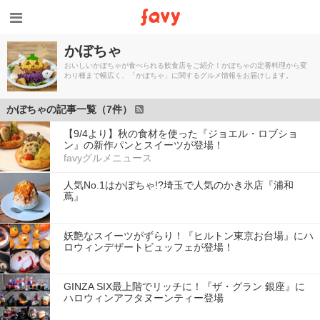
かぼちゃ
おいしいかぼちゃが食べられる飲食店をご紹介！かぼちゃの定番料理から変
わり種まで幅広く、「かぼちゃ」に関するグルメ情報をお届けします。
かぼちゃの記事一覧（7件）
【9/4より】秋の食材を使った『ジョエル・ロブショ
ン』の新作パンとスイーツが登場！
favyグルメニュース
人気No.1はかぼちゃ!?埼玉で人気のかき氷店『浦和
蔦』
妖艶なスイーツがずらり！『ヒルトン東京お台場』にハ
ロウィンデザートビュッフェが登場！
GINZA SIX最上階でリッチに！『ザ・グラン 銀座』に
ハロウィンアフタヌーンティー登場