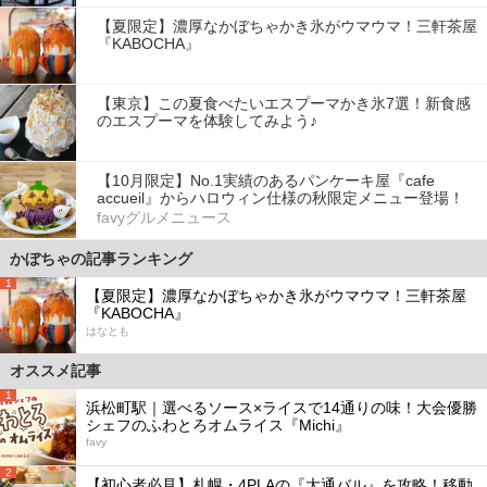
【夏限定】濃厚なかぼちゃかき氷がウマウマ！三軒茶屋
『KABOCHA』
【東京】この夏食べたいエスプーマかき氷7選！新食感
のエスプーマを体験してみよう♪
【10月限定】No.1実績のあるパンケーキ屋『cafe
accueil』からハロウィン仕様の秋限定メニュー登場！
favyグルメニュース
かぼちゃの記事ランキング
1
【夏限定】濃厚なかぼちゃかき氷がウマウマ！三軒茶屋
『KABOCHA』
はなとも
オススメ記事
1
浜松町駅｜選べるソース×ライスで14通りの味！大会優勝
シェフのふわとろオムライス『Michi』
favy
2
【初心者必見】札幌・4PLAの『大通バル』を攻略！移動