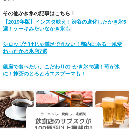
その他かき氷の記事はこちら！
【2019年版】インスタ映え！渋谷の進化したかき氷5
選！ケーキみたいなかき氷も
シロップだけじゃ満足できない！都内にある一風変
わったかき氷店7選
銀座で食べたい、こだわりの“かき氷”8選！苺が氷
に！抹茶のとろとろエスプーマも！