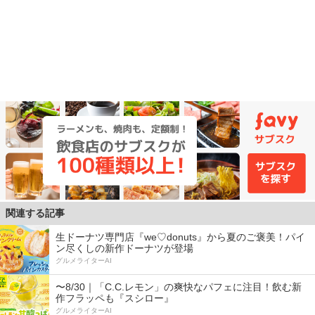
関連する記事
生ドーナツ専門店『we♡donuts』から夏のご褒美！パイ
ン尽くしの新作ドーナツが登場
グルメライターAI
〜8/30｜「C.C.レモン」の爽快なパフェに注目！飲む新
作フラッペも『スシロー』
グルメライターAI