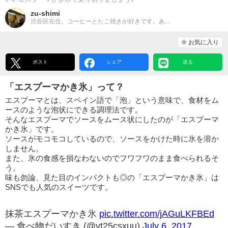
zu-shimi
渋谷区在住。コーヒーとたこ焼きが好きです。あ...
お気に入り
ポスト
シェア
送る
「エスプーマかき氷」って？
エスプーマとは、スペイン語で「泡」という意味で、食材をム
ースのような泡状にできる調理法です。
そんなエスプーマでソースをムース状にしたのが「エスプーマ
かき氷」です。
ソースがモコモコしているので、ソースをかけた時に氷を溶か
しません。
また、氷の食感を損なわないのでフワフワのまま食べられるそ
う。
味も勿論、見た目のインパクトも◎の「エスプーマかき氷」は
SNSでも人気のスイーツです。
抹茶エスプーマかき氷
pic.twitter.com/jAGuLKFBEd
— 食べ物だいすき (@vt25csxuu)
July 6, 2017