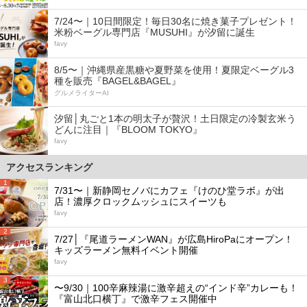
7/24〜｜10日間限定！毎日30名に焼き菓子プレゼント！
米粉ベーグル専門店『MUSUHI』が汐留に誕生
favy
8/5〜｜沖縄県産黒糖や夏野菜を使用！夏限定ベーグル3
種を販売『BAGEL&BAGEL』
グルメライターAI
汐留│丸ごと1本の明太子が贅沢！土日限定の冷製玄米う
どんに注目｜『BLOOM TOKYO』
favy
アクセスランキング
1
7/31〜｜新静岡セノバにカフェ『けのひ堂ラボ』が出
店！濃厚クロックムッシュにスイーツも
favy
2
7/27│『尾道ラーメンWAN』が広島HiroPaにオープン！
キッズラーメン無料イベント開催
favy
3
〜9/30｜100辛麻辣湯に激辛超えの“インド辛”カレーも！
『富山北口横丁』で激辛フェス開催中