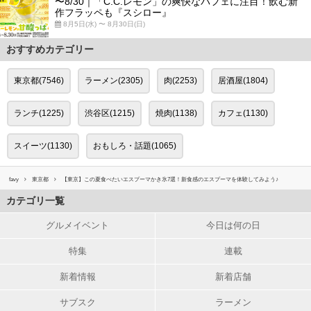
〜8/30｜「C.C.レモン」の爽快なパフェに注目！飲む新
作フラッペも『スシロー』
8月5日(水) 〜 8月30日(日)
おすすめカテゴリー
東京都(7546)
ラーメン(2305)
肉(2253)
居酒屋(1804)
ランチ(1225)
渋谷区(1215)
焼肉(1138)
カフェ(1130)
スイーツ(1130)
おもしろ・話題(1065)
favy
東京都
【東京】この夏食べたいエスプーマかき氷7選！新食感のエスプーマを体験してみよう♪
カテゴリ一覧
グルメイベント
今日は何の日
特集
連載
新着情報
新着店舗
サブスク
ラーメン