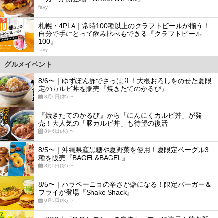
favy
5
札幌・4PLA｜常時100種以上のクラフトビールが揃う！
自分で手にとって飲み比べもできる『クラフトビール
100』
favy
グルメイベント
8/6〜｜ゆずぽん酢でさっぱり！大根おろしをのせた夏限
定のカルビ丼を販売『焼きたてのかるび』
8月6日(木) 〜
『焼きたてのかるび』から「にんにくカルビ丼」が発
売！大人気の「豚カルビ丼」も待望の復活
8月6日(木) 〜
8/5〜｜沖縄県産黒糖や夏野菜を使用！夏限定ベーグル3
種を販売『BAGEL&BAGEL』
8月5日(水) 〜
8/5〜｜ハラペーニョの辛さが癖になる！限定バーガー＆
フライが登場『Shake Shack』
8月5日(水) 〜