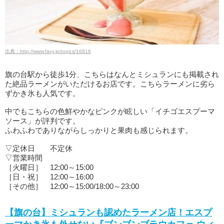
出典：http://www.favy.jp/topics/16816
旗の台駅から徒歩1分、こちらはなんとミシュランにも掲載され
た絶品ラーメンがいただけるお店です。こちらラーメンに劣ら
ずかき氷も人気です。
中でもこちらの色鮮やかなピンクが眩しい「イチゴエスプーマ
ソース」が評判です。
ふわふわでありながらしっかりと果肉も感じられます。
▽定休日 不定休
▽営業時間
［火曜日］ 12:00～15:00
［日・祝］ 12:00～16:00
［その他］ 12:00～15:00/18:00～23:00
【旗の台】ミシュランも認めたラーメン店！エスプ