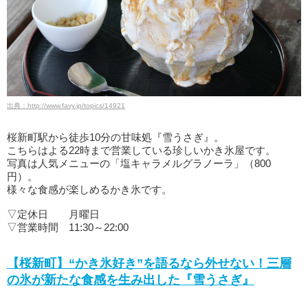
出典：http://www.favy.jp/topics/14921
桜新町駅から徒歩10分の甘味処『雪うさぎ』。
こちらはよる22時まで営業している珍しいかき氷屋です。
写真は人気メニューの「塩キャラメルグラノーラ」（800
円）。
様々な食感が楽しめるかき氷です。
▽定休日 月曜日
▽営業時間 11:30～22:00
【桜新町】“かき氷好き”を語るなら外せない！三層
の氷が新たな食感を生み出した『雪うさぎ』