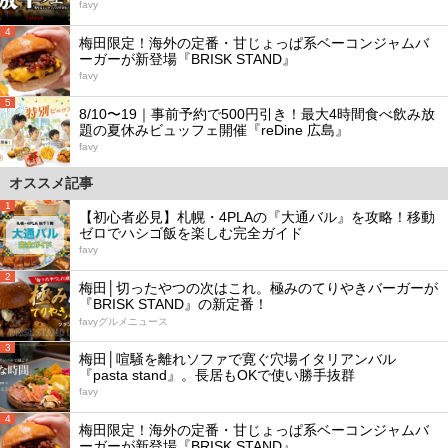
favy
4
梅田限定！海外の定番・甘じょっぱ系ベーコンジャムバ
ーガーが新登場『BRISK STAND』
favy
5
8/10〜19｜事前予約で500円引き！最大4時間食べ飲み放
題の夏休みビュッフェ開催『reDine 広島』
favy
オススメ記事
1
【初心者必見】札幌・4PLAの『大通バル』を攻略！移動
ゼロでハシゴ飯を楽しむ完全ガイド
favy
2
梅田│切ったやつの次はこれ。極みのてりやきバーガーが
『BRISK STAND』の新定番！
favyグルメニュース
3
梅田│喧騒を離れソファで寛ぐ穴場イタリアンバル
『pasta stand』。長居もOKで使い勝手抜群
favy
4
梅田限定！海外の定番・甘じょっぱ系ベーコンジャムバ
ーガーが新登場『BRISK STAND』