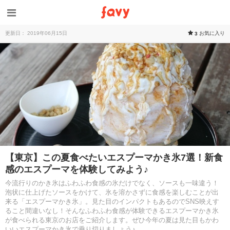
更新日： 2019年06月15日
お気に入り
3
【東京】この夏食べたいエスプーマかき氷7選！新食
感のエスプーマを体験してみよう♪
今流行りのかき氷はふわふわ食感の氷だけでなく、ソースも一味違う！
泡状に仕上げたソースをかけて、氷を溶かさずに食感を楽しむことが出
来る「エスプーマかき氷」。見た目のインパクトもあるのでSNS映えす
ること間違いなし！そんなふわふわ食感が体験できるエスプーマかき氷
が食べられる東京のお店をご紹介します。ぜひ今年の夏は見た目もかわ
いいエスプーマかき氷で乗り切りましょう♪