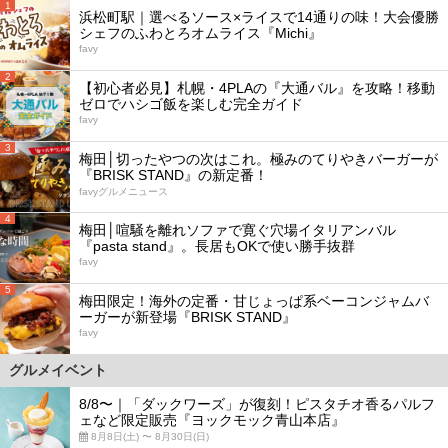
1
浜松町駅｜選べるソース×ライスで14通りの味！大会優勝
シェフのふわとろオムライス『Michi』
favy
2
【初心者必見】札幌・4PLAの『大通バル』を攻略！移動
ゼロでハシゴ飯を楽しむ完全ガイド
favy
3
梅田│切ったやつの次はこれ。極みのてりやきバーガーが
『BRISK STAND』の新定番！
favyグルメニュース
4
梅田│喧騒を離れソファで寛ぐ穴場イタリアンバル
『pasta stand』。長居もOKで使い勝手抜群
favy
5
梅田限定！海外の定番・甘じょっぱ系ベーコンジャムバ
ーガーが新登場『BRISK STAND』
favy
グルメイベント
8/8〜｜「ダックワーズ」が復刻！ピスタチオ香るパルフ
ェなど限定販売『ヨックモック青山本店』
8月8日(土) 〜 8月30日(日)