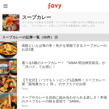
スープカレー
スープカレーが好きな方必見！スープカレーに関するグルメ情報をまとめま
した。「スープカレー」を頂くことができる飲食店をご紹介します。
スープカレーの記事一覧（36件）
函館といえば海の幸！魚介を堪能できるスープカレーの
お店3選
選べる5種のスープカレー！『SAMA 明治神宮前店』が
「渋パス」でお得に！
【下北沢】いつでもトッピング1品無料！スープカレー
屋『路地裏カリィ 侍.』 のサブスクがお得
favy
スープやカレーを自由に組み合わせられる楽しさ！本場
のスープカレーの味を原宿で『SAMA』
favy