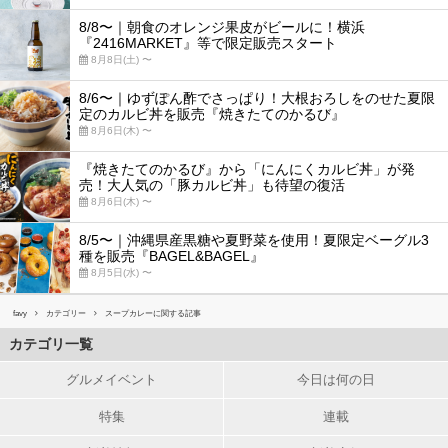
8/8〜｜朝食のオレンジ果皮がビールに！横浜
『2416MARKET』等で限定販売スタート
8月8日(土) 〜
8/6〜｜ゆずぽん酢でさっぱり！大根おろしをのせた夏限
定のカルビ丼を販売『焼きたてのかるび』
8月6日(木) 〜
『焼きたてのかるび』から「にんにくカルビ丼」が発
売！大人気の「豚カルビ丼」も待望の復活
8月6日(木) 〜
8/5〜｜沖縄県産黒糖や夏野菜を使用！夏限定ベーグル3
種を販売『BAGEL&BAGEL』
8月5日(水) 〜
favy
カテゴリー
スープカレーに関する記事
カテゴリ一覧
グルメイベント
今日は何の日
特集
連載