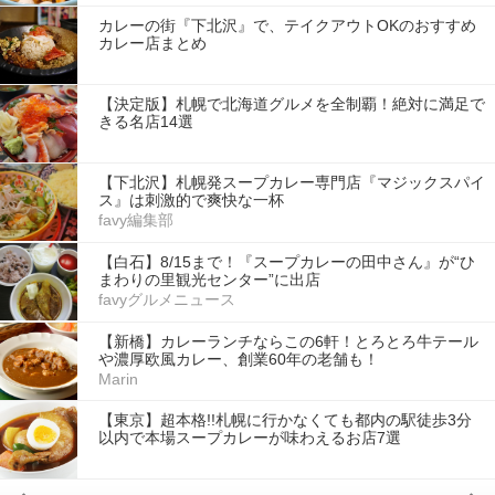
カレーの街『下北沢』で、テイクアウトOKのおすすめ
カレー店まとめ
【決定版】札幌で北海道グルメを全制覇！絶対に満足で
きる名店14選
【下北沢】札幌発スープカレー専門店『マジックスパイ
ス』は刺激的で爽快な一杯
favy編集部
【白石】8/15まで！『スープカレーの田中さん』が“ひ
まわりの里観光センター”に出店
favyグルメニュース
【新橋】カレーランチならこの6軒！とろとろ牛テール
や濃厚欧風カレー、創業60年の老舗も！
Marin
【東京】超本格!!札幌に行かなくても都内の駅徒歩3分
以内で本場スープカレーが味わえるお店7選