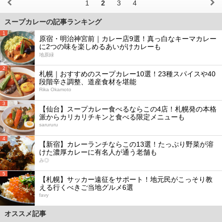
1
2
3
4
スープカレーの記事ランキング
1
原宿・明治神宮前｜カレー店9選！真っ白なキーマカレー
に2つの味を楽しめるあいがけカレーも
地原緑
2
札幌｜おすすめのスープカレー10選！23種スパイスや40
段階辛さ調整、道産食材を堪能
Rika Okamoto
3
【仙台】スープカレー食べるならこの4店！札幌発の本格
派からカリカリチキンと食べる限定メニューも
sarururu
4
【新宿】カレーランチならこの13選！たっぷり野菜が溶
けた濃厚カレーに有名人が通う老舗も
み◎
5
【札幌】サッカー遠征をサポート！地元民がこっそり教
える行くべきご当地グルメ6選
favy
オススメ記事